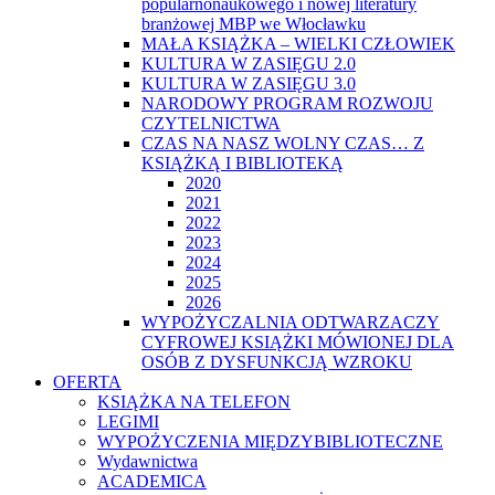
popularnonaukowego i nowej literatury
branżowej MBP we Włocławku
MAŁA KSIĄŻKA – WIELKI CZŁOWIEK
KULTURA W ZASIĘGU 2.0
KULTURA W ZASIĘGU 3.0
NARODOWY PROGRAM ROZWOJU
CZYTELNICTWA
CZAS NA NASZ WOLNY CZAS… Z
KSIĄŻKĄ I BIBLIOTEKĄ
2020
2021
2022
2023
2024
2025
2026
WYPOŻYCZALNIA ODTWARZACZY
CYFROWEJ KSIĄŻKI MÓWIONEJ DLA
OSÓB Z DYSFUNKCJĄ WZROKU
OFERTA
KSIĄŻKA NA TELEFON
LEGIMI
WYPOŻYCZENIA MIĘDZYBIBLIOTECZNE
Wydawnictwa
ACADEMICA