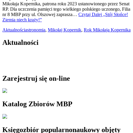
Mikołaja Kopernika, patrona roku 2023 ustanowionego przez Senat
RP. Dla uczczenia pamięci tego wielkiego polskiego uczonego, Filia
nr 8 MBP przy ul. Olszowej zaprasza…
Czytaj Dalej
„Stój Słońce!
Ziemia niech krąży!”
Aktualności
astronomia
,
Mikołaj Kopernik
,
Rok Mikołaja Kopernika
Aktualności
Zarejestruj się on-line
Katalog Zbiorów MBP
Księgozbiór popularnonaukowy objęty