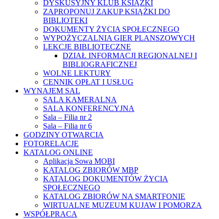
DYSKUSYJNY KLUB KSIĄŻKI
ZAPROPONUJ ZAKUP KSIĄŻKI DO
BIBLIOTEKI
DOKUMENTY ŻYCIA SPOŁECZNEGO
WYPOŻYCZALNIA GIER PLANSZOWYCH
LEKCJE BIBLIOTECZNE
DZIAŁ INFORMACJI REGIONALNEJ I
BIBLIOGRAFICZNEJ
WOLNE LEKTURY
CENNIK OPŁAT I USŁUG
WYNAJEM SAL
SALA KAMERALNA
SALA KONFERENCYJNA
Sala – Filia nr 2
Sala – Filia nr 6
GODZINY OTWARCIA
FOTORELACJE
KATALOG ONLINE
Aplikacja Sowa MOBI
KATALOG ZBIORÓW MBP
KATALOG DOKUMENTÓW ŻYCIA
SPOŁECZNEGO
KATALOG ZBIORÓW NA SMARTFONIE
WIRTUALNE MUZEUM KUJAW I POMORZA
WSPÓŁPRACA