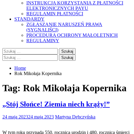
INSTRUKCJA KORZYSTANIA Z PŁATNOŚCI
ELEKTRONICZNYCH PAYU
REGULAMIN PŁATNOŚCI
STANDARDY
ZGŁASZANIE NARUSZEŃ PRAWA
(SYGNALIŚCI)
PROCEDURA OCHRONY MAŁOLETNICH
REGULAMINY
Szukaj:
Szukaj:
Home
Rok Mikołaja Kopernika
Tag:
Rok Mikołaja Kopernika
„Stój Słońce! Ziemia niech krąży!”
24 maja 2023
24 maja 2023
Martyna Dębczyńska
W tym roku przypada 550. rocznica urodzin i 480. rocznica śmierci