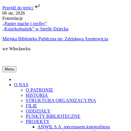
Przejdź do treści
Skip
06 sie, 2026
to
Fotorelacje
content
„Papier mache i rzeźby”
„Książkobudzik” w Strefie Dziecka
Miejska Biblioteka Publiczna im. Zdzisława Arentowicza
we Włocławku
Menu
Home
O NAS
O PATRONIE
HISTORIA
STRUKTURA ORGANIZACYJNA
FILIE
ODDZIAŁY
PUNKTY BIBLIOTECZNE
PROJEKTY
ANWIL S.A. mecenasem księgozbioru