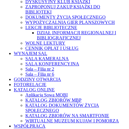
DYSKUSYJNY KLUB KSIĄŻKI
ZAPROPONUJ ZAKUP KSIĄŻKI DO
BIBLIOTEKI
DOKUMENTY ŻYCIA SPOŁECZNEGO
WYPOŻYCZALNIA GIER PLANSZOWYCH
LEKCJE BIBLIOTECZNE
DZIAŁ INFORMACJI REGIONALNEJ I
BIBLIOGRAFICZNEJ
WOLNE LEKTURY
CENNIK OPŁAT I USŁUG
WYNAJEM SAL
SALA KAMERALNA
SALA KONFERENCYJNA
Sala – Filia nr 2
Sala – Filia nr 6
GODZINY OTWARCIA
FOTORELACJE
KATALOG ONLINE
Aplikacja Sowa MOBI
KATALOG ZBIORÓW MBP
KATALOG DOKUMENTÓW ŻYCIA
SPOŁECZNEGO
KATALOG ZBIORÓW NA SMARTFONIE
WIRTUALNE MUZEUM KUJAW I POMORZA
WSPÓŁPRACA