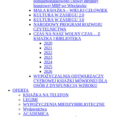
popularnonaukowego i nowej literatury
branżowej MBP we Włocławku
MAŁA KSIĄŻKA – WIELKI CZŁOWIEK
KULTURA W ZASIĘGU 2.0
KULTURA W ZASIĘGU 3.0
NARODOWY PROGRAM ROZWOJU
CZYTELNICTWA
CZAS NA NASZ WOLNY CZAS… Z
KSIĄŻKĄ I BIBLIOTEKĄ
2020
2021
2022
2023
2024
2025
2026
WYPOŻYCZALNIA ODTWARZACZY
CYFROWEJ KSIĄŻKI MÓWIONEJ DLA
OSÓB Z DYSFUNKCJĄ WZROKU
OFERTA
KSIĄŻKA NA TELEFON
LEGIMI
WYPOŻYCZENIA MIĘDZYBIBLIOTECZNE
Wydawnictwa
ACADEMICA