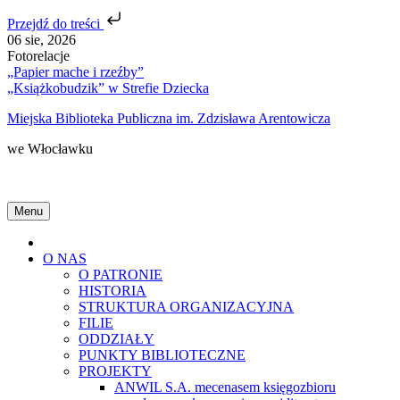
Przejdź do treści
Skip
06 sie, 2026
to
Fotorelacje
content
„Papier mache i rzeźby”
„Książkobudzik” w Strefie Dziecka
Miejska Biblioteka Publiczna im. Zdzisława Arentowicza
we Włocławku
Menu
Home
O NAS
O PATRONIE
HISTORIA
STRUKTURA ORGANIZACYJNA
FILIE
ODDZIAŁY
PUNKTY BIBLIOTECZNE
PROJEKTY
ANWIL S.A. mecenasem księgozbioru