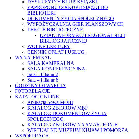
DYSKUSYJNY KLUB KSIĄŻKI
ZAPROPONUJ ZAKUP KSIĄŻKI DO
BIBLIOTEKI
DOKUMENTY ŻYCIA SPOŁECZNEGO
WYPOŻYCZALNIA GIER PLANSZOWYCH
LEKCJE BIBLIOTECZNE
DZIAŁ INFORMACJI REGIONALNEJ I
BIBLIOGRAFICZNEJ
WOLNE LEKTURY
CENNIK OPŁAT I USŁUG
WYNAJEM SAL
SALA KAMERALNA
SALA KONFERENCYJNA
Sala – Filia nr 2
Sala – Filia nr 6
GODZINY OTWARCIA
FOTORELACJE
KATALOG ONLINE
Aplikacja Sowa MOBI
KATALOG ZBIORÓW MBP
KATALOG DOKUMENTÓW ŻYCIA
SPOŁECZNEGO
KATALOG ZBIORÓW NA SMARTFONIE
WIRTUALNE MUZEUM KUJAW I POMORZA
WSPÓŁPRACA