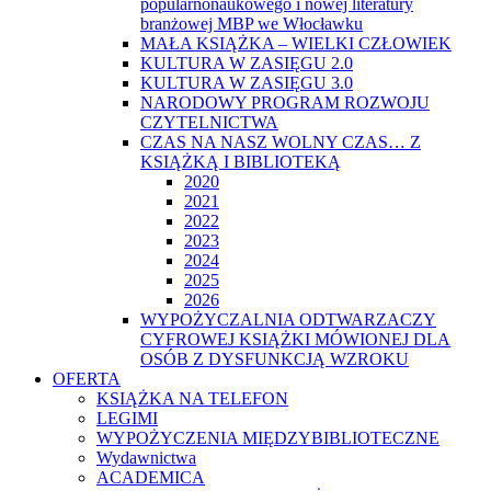
popularnonaukowego i nowej literatury
branżowej MBP we Włocławku
MAŁA KSIĄŻKA – WIELKI CZŁOWIEK
KULTURA W ZASIĘGU 2.0
KULTURA W ZASIĘGU 3.0
NARODOWY PROGRAM ROZWOJU
CZYTELNICTWA
CZAS NA NASZ WOLNY CZAS… Z
KSIĄŻKĄ I BIBLIOTEKĄ
2020
2021
2022
2023
2024
2025
2026
WYPOŻYCZALNIA ODTWARZACZY
CYFROWEJ KSIĄŻKI MÓWIONEJ DLA
OSÓB Z DYSFUNKCJĄ WZROKU
OFERTA
KSIĄŻKA NA TELEFON
LEGIMI
WYPOŻYCZENIA MIĘDZYBIBLIOTECZNE
Wydawnictwa
ACADEMICA