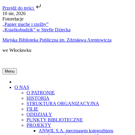
Przejdź do treści
Skip
10 sie, 2026
to
Fotorelacje
content
„Papier mache i rzeźby”
„Książkobudzik” w Strefie Dziecka
Miejska Biblioteka Publiczna im. Zdzisława Arentowicza
we Włocławku
Menu
Home
O NAS
O PATRONIE
HISTORIA
STRUKTURA ORGANIZACYJNA
FILIE
ODDZIAŁY
PUNKTY BIBLIOTECZNE
PROJEKTY
ANWIL S.A. mecenasem księgozbioru