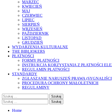
MARZEC
KWIECIEŃ
MAJ
CZERWIEC
LIPIEC
SIERPIEŃ
WRZESIEŃ
PAŹDZIERNIK
LISTOPAD
GRUDZIEŃ
WYDARZENIA KULTURALNE
THE BIBLIOKERS
PŁATNOŚCI
FORMY PŁATNOŚCI
INSTRUKCJA KORZYSTANIA Z PŁATNOŚCI EL
REGULAMIN PŁATNOŚCI
STANDARDY
ZGŁASZANIE NARUSZEŃ PRAWA (SYGNALIŚCI
PROCEDURA OCHRONY MAŁOLETNICH
REGULAMINY
Szukaj:
Szukaj:
Home