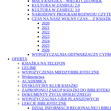
MAŁA KSIĄŻKA – WIELKI CZŁOWIEK
KULTURA W ZASIĘGU 2.0
KULTURA W ZASIĘGU 3.0
NARODOWY PROGRAM ROZWOJU CZYTE
CZAS NA NASZ WOLNY CZAS… Z KSIĄŻK
2020
2021
2022
2023
2024
2025
2026
WYPOŻYCZALNIA ODTWARZACZY CYFRO
OFERTA
KSIĄŻKA NA TELEFON
LEGIMI
WYPOŻYCZENIA MIĘDZYBIBLIOTECZNE
Wydawnictwa
ACADEMICA
DYSKUSYJNY KLUB KSIĄŻKI
ZAPROPONUJ ZAKUP KSIĄŻKI DO BIBLIOTEKI
DOKUMENTY ŻYCIA SPOŁECZNEGO
WYPOŻYCZALNIA GIER PLANSZOWYCH
LEKCJE BIBLIOTECZNE
DZIAŁ INFORMACJI REGIONALNEJ I BIB