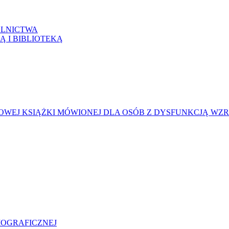
LNICTWA
Ą I BIBLIOTEKĄ
WEJ KSIĄŻKI MÓWIONEJ DLA OSÓB Z DYSFUNKCJĄ WZ
LIOGRAFICZNEJ