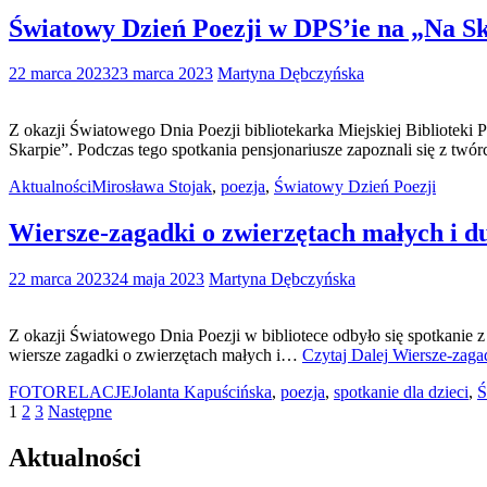
Światowy Dzień Poezji w DPS’ie na „Na S
22 marca 2023
23 marca 2023
Martyna Dębczyńska
Z okazji Światowego Dnia Poezji bibliotekarka Miejskiej Biblioteki 
Skarpie”. Podczas tego spotkania pensjonariusze zapoznali się z tw
Aktualności
Mirosława Stojak
,
poezja
,
Światowy Dzień Poezji
Wiersze-zagadki o zwierzętach małych i d
22 marca 2023
24 maja 2023
Martyna Dębczyńska
Z okazji Światowego Dnia Poezji w bibliotece odbyło się spotkanie 
wiersze zagadki o zwierzętach małych i…
Czytaj Dalej
Wiersze-zagad
FOTORELACJE
Jolanta Kapuścińska
,
poezja
,
spotkanie dla dzieci
,
Ś
Stronicowanie
1
2
3
Następne
wpisów
Aktualności