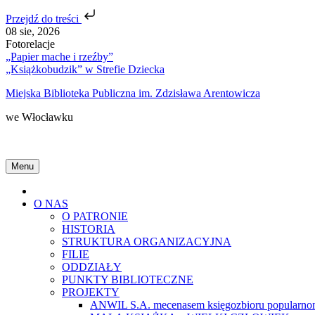
Przejdź do treści
Skip
08 sie, 2026
to
Fotorelacje
content
„Papier mache i rzeźby”
„Książkobudzik” w Strefie Dziecka
Miejska Biblioteka Publiczna im. Zdzisława Arentowicza
we Włocławku
Menu
Home
O NAS
O PATRONIE
HISTORIA
STRUKTURA ORGANIZACYJNA
FILIE
ODDZIAŁY
PUNKTY BIBLIOTECZNE
PROJEKTY
ANWIL S.A. mecenasem księgozbioru popularnon