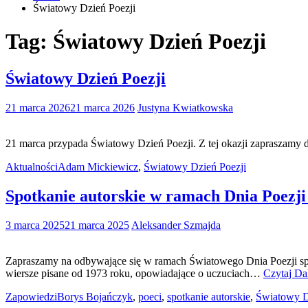
Światowy Dzień Poezji
Tag:
Światowy Dzień Poezji
Światowy Dzień Poezji
21 marca 2026
21 marca 2026
Justyna Kwiatkowska
21 marca przypada Światowy Dzień Poezji. Z tej okazji zapraszamy 
Aktualności
Adam Mickiewicz
,
Światowy Dzień Poezji
Spotkanie autorskie w ramach Dnia Poezj
3 marca 2025
21 marca 2025
Aleksander Szmajda
Zapraszamy na odbywające się w ramach Światowego Dnia Poezji spo
wiersze pisane od 1973 roku, opowiadające o uczuciach…
Czytaj Da
Zapowiedzi
Borys Bojańczyk
,
poeci
,
spotkanie autorskie
,
Światowy D