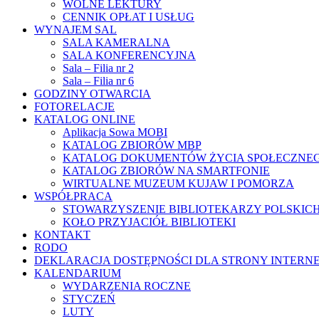
WOLNE LEKTURY
CENNIK OPŁAT I USŁUG
WYNAJEM SAL
SALA KAMERALNA
SALA KONFERENCYJNA
Sala – Filia nr 2
Sala – Filia nr 6
GODZINY OTWARCIA
FOTORELACJE
KATALOG ONLINE
Aplikacja Sowa MOBI
KATALOG ZBIORÓW MBP
KATALOG DOKUMENTÓW ŻYCIA SPOŁECZNE
KATALOG ZBIORÓW NA SMARTFONIE
WIRTUALNE MUZEUM KUJAW I POMORZA
WSPÓŁPRACA
STOWARZYSZENIE BIBLIOTEKARZY POLSKIC
KOŁO PRZYJACIÓŁ BIBLIOTEKI
KONTAKT
RODO
DEKLARACJA DOSTĘPNOŚCI DLA STRONY INTERN
KALENDARIUM
WYDARZENIA ROCZNE
STYCZEŃ
LUTY