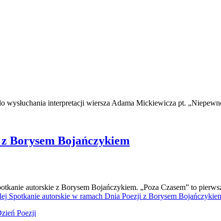
do wysłuchania interpretacji wiersza Adama Mickiewicza pt. „Niepewn
i z Borysem Bojańczykiem
tkanie autorskie z Borysem Bojańczykiem. „Poza Czasem” to pierwszy
lej
Spotkanie autorskie w ramach Dnia Poezji z Borysem Bojańczykie
zień Poezji