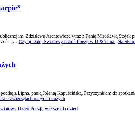
karpie”
Publicznej im. Zdzisława Arentowicza wraz z Panią Mirosławą Stojak p
órczością…
Czytaj Dalej
Światowy Dzień Poezji w DPS’ie na „Na Skarp
użych
z poetką z Lipna, panią Jolantą Kapuścińską. Przyczynkiem do spotkan
ki o zwierzętach małych i dużych
wiatowy Dzień Poezji
,
wiersze dla dzieci