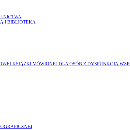
LNICTWA
Ą I BIBLIOTEKĄ
WEJ KSIĄŻKI MÓWIONEJ DLA OSÓB Z DYSFUNKCJĄ WZ
LIOGRAFICZNEJ