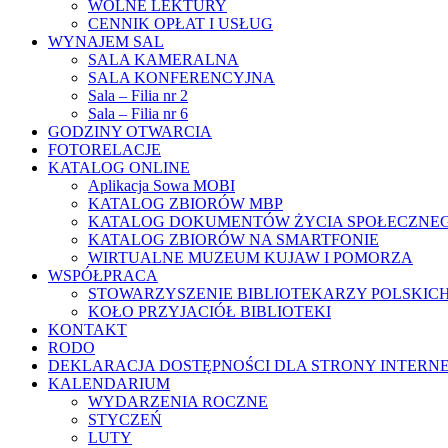
WOLNE LEKTURY
CENNIK OPŁAT I USŁUG
WYNAJEM SAL
SALA KAMERALNA
SALA KONFERENCYJNA
Sala – Filia nr 2
Sala – Filia nr 6
GODZINY OTWARCIA
FOTORELACJE
KATALOG ONLINE
Aplikacja Sowa MOBI
KATALOG ZBIORÓW MBP
KATALOG DOKUMENTÓW ŻYCIA SPOŁECZNE
KATALOG ZBIORÓW NA SMARTFONIE
WIRTUALNE MUZEUM KUJAW I POMORZA
WSPÓŁPRACA
STOWARZYSZENIE BIBLIOTEKARZY POLSKIC
KOŁO PRZYJACIÓŁ BIBLIOTEKI
KONTAKT
RODO
DEKLARACJA DOSTĘPNOŚCI DLA STRONY INTERN
KALENDARIUM
WYDARZENIA ROCZNE
STYCZEŃ
LUTY