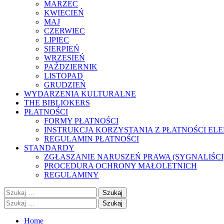
MARZEC
KWIECIEŃ
MAJ
CZERWIEC
LIPIEC
SIERPIEŃ
WRZESIEŃ
PAŹDZIERNIK
LISTOPAD
GRUDZIEŃ
WYDARZENIA KULTURALNE
THE BIBLIOKERS
PŁATNOŚCI
FORMY PŁATNOŚCI
INSTRUKCJA KORZYSTANIA Z PŁATNOŚCI EL
REGULAMIN PŁATNOŚCI
STANDARDY
ZGŁASZANIE NARUSZEŃ PRAWA (SYGNALIŚCI
PROCEDURA OCHRONY MAŁOLETNICH
REGULAMINY
Szukaj:
Szukaj:
Home