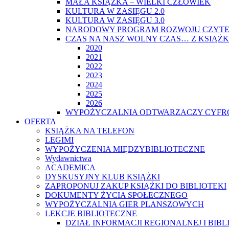
MAŁA KSIĄŻKA – WIELKI CZŁOWIEK
KULTURA W ZASIĘGU 2.0
KULTURA W ZASIĘGU 3.0
NARODOWY PROGRAM ROZWOJU CZYTE
CZAS NA NASZ WOLNY CZAS… Z KSIĄŻK
2020
2021
2022
2023
2024
2025
2026
WYPOŻYCZALNIA ODTWARZACZY CYFRO
OFERTA
KSIĄŻKA NA TELEFON
LEGIMI
WYPOŻYCZENIA MIĘDZYBIBLIOTECZNE
Wydawnictwa
ACADEMICA
DYSKUSYJNY KLUB KSIĄŻKI
ZAPROPONUJ ZAKUP KSIĄŻKI DO BIBLIOTEKI
DOKUMENTY ŻYCIA SPOŁECZNEGO
WYPOŻYCZALNIA GIER PLANSZOWYCH
LEKCJE BIBLIOTECZNE
DZIAŁ INFORMACJI REGIONALNEJ I BIB