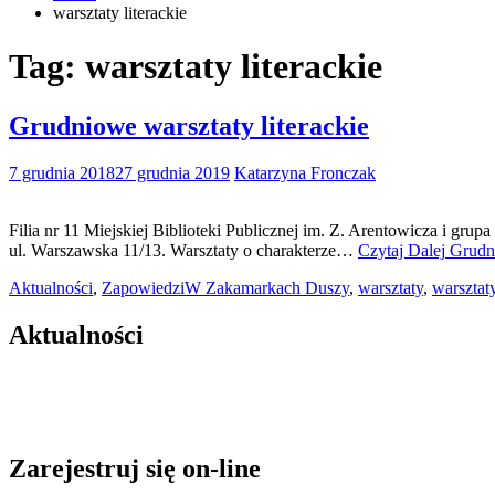
warsztaty literackie
Tag:
warsztaty literackie
Grudniowe warsztaty literackie
7 grudnia 2018
27 grudnia 2019
Katarzyna Fronczak
Filia nr 11 Miejskiej Biblioteki Publicznej im. Z. Arentowicza i gru
ul. Warszawska 11/13. Warsztaty o charakterze…
Czytaj Dalej
Grudni
Aktualności
,
Zapowiedzi
W Zakamarkach Duszy
,
warsztaty
,
warsztaty
Aktualności
Zarejestruj się on-line