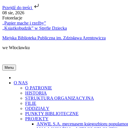
Przejdź do treści
Skip
08 sie, 2026
to
Fotorelacje
content
„Papier mache i rzeźby”
„Książkobudzik” w Strefie Dziecka
Miejska Biblioteka Publiczna im. Zdzisława Arentowicza
we Włocławku
Menu
Home
O NAS
O PATRONIE
HISTORIA
STRUKTURA ORGANIZACYJNA
FILIE
ODDZIAŁY
PUNKTY BIBLIOTECZNE
PROJEKTY
ANWIL S.A. mecenasem księgozbioru popularnon