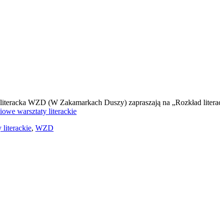
pa literacka WZD (W Zakamarkach Duszy) zapraszają na „Rozkład literac
owe warsztaty literackie
 literackie
,
WZD