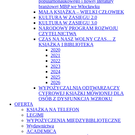
popularnonaukowego i nowej literatury
branżowej MBP we Włocławku
MAŁA KSIĄŻKA – WIELKI CZŁOWIEK
KULTURA W ZASIĘGU 2.0
KULTURA W ZASIĘGU 3.0
NARODOWY PROGRAM ROZWOJU
CZYTELNICTWA
CZAS NA NASZ WOLNY CZAS… Z
KSIĄŻKĄ I BIBLIOTEKĄ
2020
2021
2022
2023
2024
2025
2026
WYPOŻYCZALNIA ODTWARZACZY
CYFROWEJ KSIĄŻKI MÓWIONEJ DLA
OSÓB Z DYSFUNKCJĄ WZROKU
OFERTA
KSIĄŻKA NA TELEFON
LEGIMI
WYPOŻYCZENIA MIĘDZYBIBLIOTECZNE
Wydawnictwa
ACADEMICA