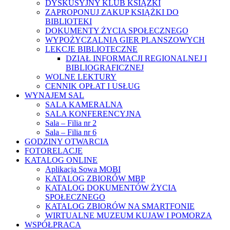
DYSKUSYJNY KLUB KSIĄŻKI
ZAPROPONUJ ZAKUP KSIĄŻKI DO
BIBLIOTEKI
DOKUMENTY ŻYCIA SPOŁECZNEGO
WYPOŻYCZALNIA GIER PLANSZOWYCH
LEKCJE BIBLIOTECZNE
DZIAŁ INFORMACJI REGIONALNEJ I
BIBLIOGRAFICZNEJ
WOLNE LEKTURY
CENNIK OPŁAT I USŁUG
WYNAJEM SAL
SALA KAMERALNA
SALA KONFERENCYJNA
Sala – Filia nr 2
Sala – Filia nr 6
GODZINY OTWARCIA
FOTORELACJE
KATALOG ONLINE
Aplikacja Sowa MOBI
KATALOG ZBIORÓW MBP
KATALOG DOKUMENTÓW ŻYCIA
SPOŁECZNEGO
KATALOG ZBIORÓW NA SMARTFONIE
WIRTUALNE MUZEUM KUJAW I POMORZA
WSPÓŁPRACA