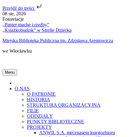
Przejdź do treści
Skip
08 sie, 2026
to
Fotorelacje
content
„Papier mache i rzeźby”
„Książkobudzik” w Strefie Dziecka
Miejska Biblioteka Publiczna im. Zdzisława Arentowicza
we Włocławku
Menu
Home
O NAS
O PATRONIE
HISTORIA
STRUKTURA ORGANIZACYJNA
FILIE
ODDZIAŁY
PUNKTY BIBLIOTECZNE
PROJEKTY
ANWIL S.A. mecenasem księgozbioru