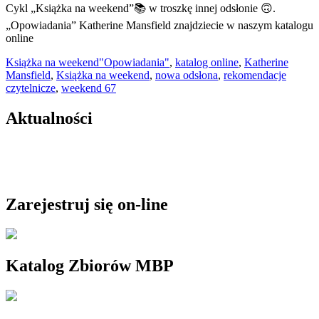
Cykl „Książka na weekend”📚 w troszkę innej odsłonie 🙃.
„Opowiadania” Katherine Mansfield znajdziecie w naszym katalogu
online
Książka na weekend
"Opowiadania"
,
katalog online
,
Katherine
Mansfield
,
Książka na weekend
,
nowa odsłona
,
rekomendacje
czytelnicze
,
weekend 67
Aktualności
Zarejestruj się on-line
Katalog Zbiorów MBP