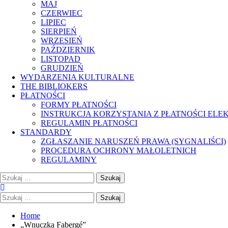
MAJ
CZERWIEC
LIPIEC
SIERPIEŃ
WRZESIEŃ
PAŹDZIERNIK
LISTOPAD
GRUDZIEŃ
WYDARZENIA KULTURALNE
THE BIBLIOKERS
PŁATNOŚCI
FORMY PŁATNOŚCI
INSTRUKCJA KORZYSTANIA Z PŁATNOŚCI EL
REGULAMIN PŁATNOŚCI
STANDARDY
ZGŁASZANIE NARUSZEŃ PRAWA (SYGNALIŚCI)
PROCEDURA OCHRONY MAŁOLETNICH
REGULAMINY
Szukaj:
Szukaj:
Home
„Wnuczka Fabergé”