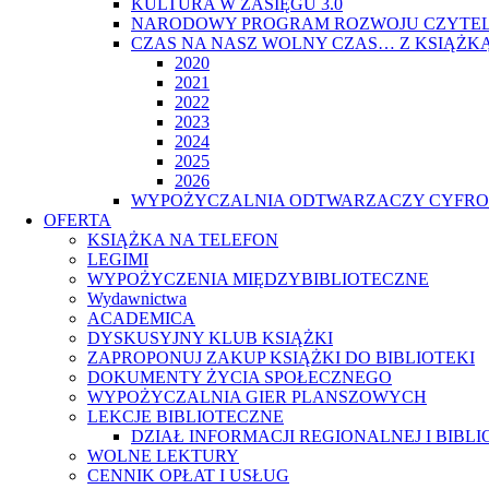
KULTURA W ZASIĘGU 3.0
NARODOWY PROGRAM ROZWOJU CZYTE
CZAS NA NASZ WOLNY CZAS… Z KSIĄŻKĄ
2020
2021
2022
2023
2024
2025
2026
WYPOŻYCZALNIA ODTWARZACZY CYFROW
OFERTA
KSIĄŻKA NA TELEFON
LEGIMI
WYPOŻYCZENIA MIĘDZYBIBLIOTECZNE
Wydawnictwa
ACADEMICA
DYSKUSYJNY KLUB KSIĄŻKI
ZAPROPONUJ ZAKUP KSIĄŻKI DO BIBLIOTEKI
DOKUMENTY ŻYCIA SPOŁECZNEGO
WYPOŻYCZALNIA GIER PLANSZOWYCH
LEKCJE BIBLIOTECZNE
DZIAŁ INFORMACJI REGIONALNEJ I BIBL
WOLNE LEKTURY
CENNIK OPŁAT I USŁUG