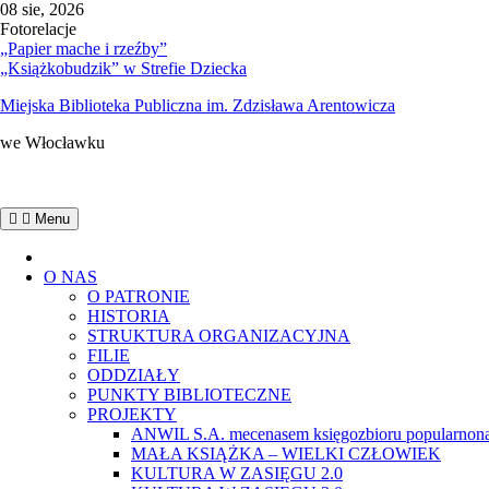
do
Skip
08 sie, 2026
treści
to
Fotorelacje
content
„Papier mache i rzeźby”
„Książkobudzik” w Strefie Dziecka
Miejska Biblioteka Publiczna im. Zdzisława Arentowicza
we Włocławku
Menu
Home
O NAS
O PATRONIE
HISTORIA
STRUKTURA ORGANIZACYJNA
FILIE
ODDZIAŁY
PUNKTY BIBLIOTECZNE
PROJEKTY
ANWIL S.A. mecenasem księgozbioru popularnona
MAŁA KSIĄŻKA – WIELKI CZŁOWIEK
KULTURA W ZASIĘGU 2.0