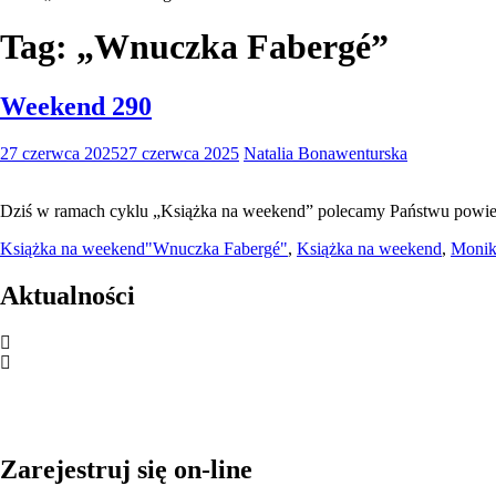
Tag:
„Wnuczka Fabergé”
Weekend 290
27 czerwca 2025
27 czerwca 2025
Natalia Bonawenturska
Dziś w ramach cyklu „Książka na weekend” polecamy Państwu powieść
Książka na weekend
"Wnuczka Fabergé"
,
Książka na weekend
,
Monik
Aktualności
Zarejestruj się on-line