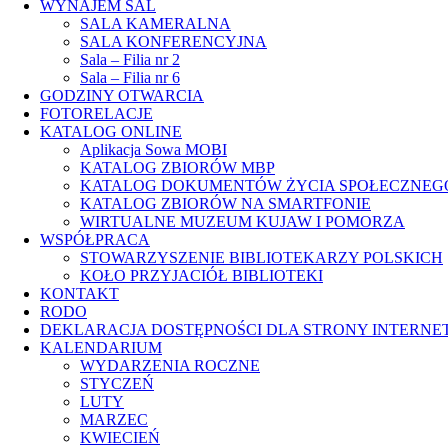
WYNAJEM SAL
SALA KAMERALNA
SALA KONFERENCYJNA
Sala – Filia nr 2
Sala – Filia nr 6
GODZINY OTWARCIA
FOTORELACJE
KATALOG ONLINE
Aplikacja Sowa MOBI
KATALOG ZBIORÓW MBP
KATALOG DOKUMENTÓW ŻYCIA SPOŁECZNEG
KATALOG ZBIORÓW NA SMARTFONIE
WIRTUALNE MUZEUM KUJAW I POMORZA
WSPÓŁPRACA
STOWARZYSZENIE BIBLIOTEKARZY POLSKICH
KOŁO PRZYJACIÓŁ BIBLIOTEKI
KONTAKT
RODO
DEKLARACJA DOSTĘPNOŚCI DLA STRONY INTERNE
KALENDARIUM
WYDARZENIA ROCZNE
STYCZEŃ
LUTY
MARZEC
KWIECIEŃ