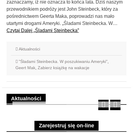
zaznaczamy, iż nie oznacza to końca lata. Dziś naszym
przewodnikiem podróży jest John Steinbeck, który za
pośrednictwem Geerta Maka, poprowadzi nas mało
utartymi drogami Ameryki. „Śladami Steinbecka. W…
Czytaj Dalej
„Śladami Steinbecka”
Aktualności
"Śladami Steinbecka. W poszukiwaniu Ameryki"
,
Geert Mak
,
Zabierz książkę na wakacje
Aktualności
Zarejestruj się on-line