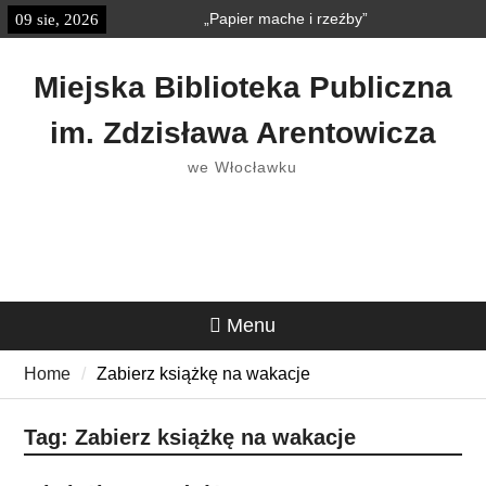
Skip
„Papier mache i rzeźby”
09 sie, 2026
treści
to
„Książkobudzik” w Strefie
content
Dziecka
Miejska Biblioteka Publiczna
im. Zdzisława Arentowicza
we Włocławku
Menu
Home
Zabierz książkę na wakacje
Tag:
Zabierz książkę na wakacje