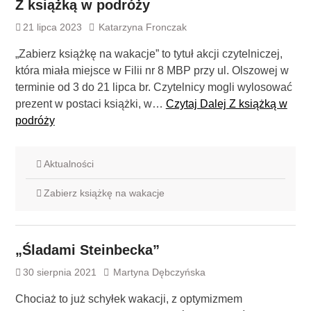
Z książką w podróży
21 lipca 2023
Katarzyna Fronczak
„Zabierz książkę na wakacje” to tytuł akcji czytelniczej,
która miała miejsce w Filii nr 8 MBP przy ul. Olszowej w
terminie od 3 do 21 lipca br. Czytelnicy mogli wylosować
prezent w postaci książki, w…
Czytaj Dalej
Z książką w
podróży
Aktualności
Zabierz książkę na wakacje
„Śladami Steinbecka”
30 sierpnia 2021
Martyna Dębczyńska
Chociaż to już schyłek wakacji, z optymizmem