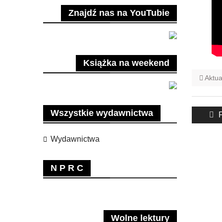
Znajdź nas na YouTubie
Książka na weekend
Aktua
Nawig
Wszystkie wydawnictwa
P
F
wpisu
p
Wydawnictwa
N P R C
Wolne lektury