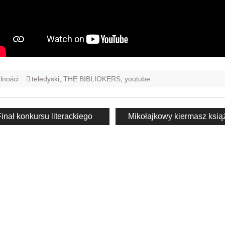
lności
teledyski
,
THE BIBLIOKERS
,
youtube
acja
revious
Next
inał konkursu literackiego
Mikołajkowy kiermasz ksią
ost:
post: