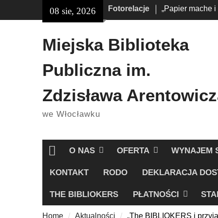
Skip
Fotorelacje
„Papier mache i
08 sie, 2026
treści
to
„Książkobudzik”
content
Miejska Biblioteka
Publiczna im.
Zdzisława Arentowicz
we Włocławku
O NAS
OFERTA
WYNAJEM 
Home
KONTAKT
RODO
DEKLARACJA DOS
THE BIBLIOKERS
PŁATNOŚCI
STA
Home
Aktualności
„The BIBLIOKERS i przyja