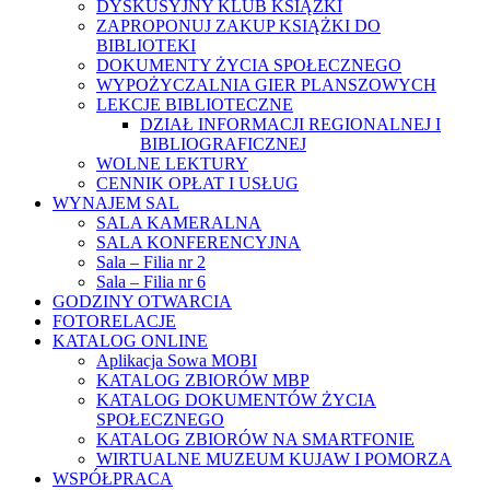
DYSKUSYJNY KLUB KSIĄŻKI
ZAPROPONUJ ZAKUP KSIĄŻKI DO
BIBLIOTEKI
DOKUMENTY ŻYCIA SPOŁECZNEGO
WYPOŻYCZALNIA GIER PLANSZOWYCH
LEKCJE BIBLIOTECZNE
DZIAŁ INFORMACJI REGIONALNEJ I
BIBLIOGRAFICZNEJ
WOLNE LEKTURY
CENNIK OPŁAT I USŁUG
WYNAJEM SAL
SALA KAMERALNA
SALA KONFERENCYJNA
Sala – Filia nr 2
Sala – Filia nr 6
GODZINY OTWARCIA
FOTORELACJE
KATALOG ONLINE
Aplikacja Sowa MOBI
KATALOG ZBIORÓW MBP
KATALOG DOKUMENTÓW ŻYCIA
SPOŁECZNEGO
KATALOG ZBIORÓW NA SMARTFONIE
WIRTUALNE MUZEUM KUJAW I POMORZA
WSPÓŁPRACA