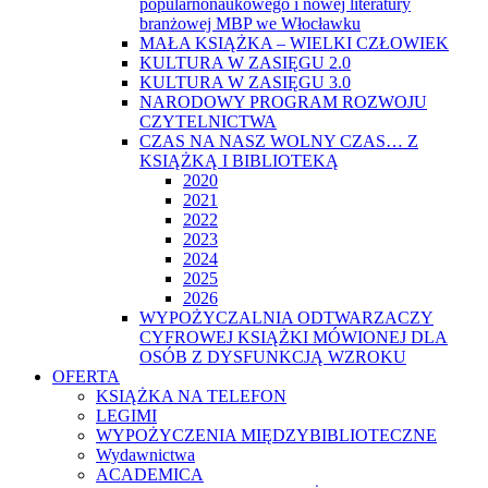
popularnonaukowego i nowej literatury
branżowej MBP we Włocławku
MAŁA KSIĄŻKA – WIELKI CZŁOWIEK
KULTURA W ZASIĘGU 2.0
KULTURA W ZASIĘGU 3.0
NARODOWY PROGRAM ROZWOJU
CZYTELNICTWA
CZAS NA NASZ WOLNY CZAS… Z
KSIĄŻKĄ I BIBLIOTEKĄ
2020
2021
2022
2023
2024
2025
2026
WYPOŻYCZALNIA ODTWARZACZY
CYFROWEJ KSIĄŻKI MÓWIONEJ DLA
OSÓB Z DYSFUNKCJĄ WZROKU
OFERTA
KSIĄŻKA NA TELEFON
LEGIMI
WYPOŻYCZENIA MIĘDZYBIBLIOTECZNE
Wydawnictwa
ACADEMICA