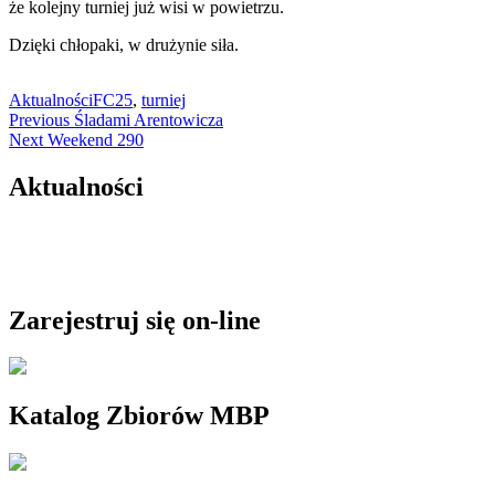
że kolejny turniej już wisi w powietrzu.
Dzięki chłopaki, w drużynie siła.
Aktualności
FC25
,
turniej
Nawigacja
Previous
Previous
Śladami Arentowicza
Next
post:
Next
Weekend 290
wpisu
post:
Aktualności
Zarejestruj się on-line
Katalog Zbiorów MBP