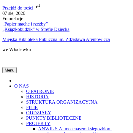
Przejdź do treści
Skip
07 sie, 2026
to
Fotorelacje
content
„Papier mache i rzeźby”
„Książkobudzik” w Strefie Dziecka
Miejska Biblioteka Publiczna im. Zdzisława Arentowicza
we Włocławku
Menu
Home
O NAS
O PATRONIE
HISTORIA
STRUKTURA ORGANIZACYJNA
FILIE
ODDZIAŁY
PUNKTY BIBLIOTECZNE
PROJEKTY
ANWIL S.A. mecenasem księgozbioru