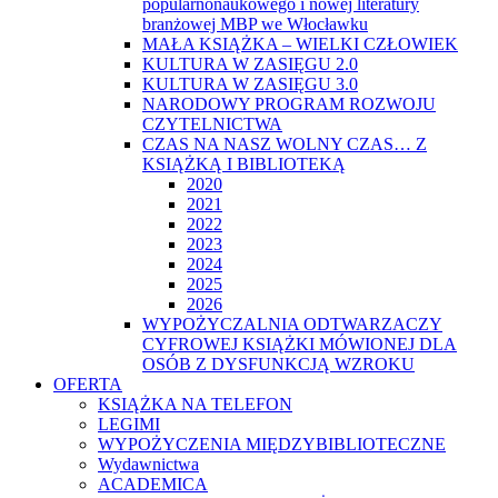
popularnonaukowego i nowej literatury
branżowej MBP we Włocławku
MAŁA KSIĄŻKA – WIELKI CZŁOWIEK
KULTURA W ZASIĘGU 2.0
KULTURA W ZASIĘGU 3.0
NARODOWY PROGRAM ROZWOJU
CZYTELNICTWA
CZAS NA NASZ WOLNY CZAS… Z
KSIĄŻKĄ I BIBLIOTEKĄ
2020
2021
2022
2023
2024
2025
2026
WYPOŻYCZALNIA ODTWARZACZY
CYFROWEJ KSIĄŻKI MÓWIONEJ DLA
OSÓB Z DYSFUNKCJĄ WZROKU
OFERTA
KSIĄŻKA NA TELEFON
LEGIMI
WYPOŻYCZENIA MIĘDZYBIBLIOTECZNE
Wydawnictwa
ACADEMICA