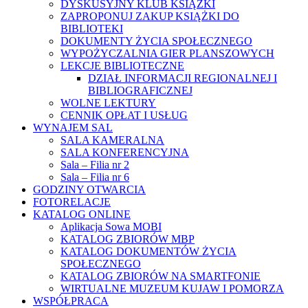
DYSKUSYJNY KLUB KSIĄŻKI
ZAPROPONUJ ZAKUP KSIĄŻKI DO
BIBLIOTEKI
DOKUMENTY ŻYCIA SPOŁECZNEGO
WYPOŻYCZALNIA GIER PLANSZOWYCH
LEKCJE BIBLIOTECZNE
DZIAŁ INFORMACJI REGIONALNEJ I
BIBLIOGRAFICZNEJ
WOLNE LEKTURY
CENNIK OPŁAT I USŁUG
WYNAJEM SAL
SALA KAMERALNA
SALA KONFERENCYJNA
Sala – Filia nr 2
Sala – Filia nr 6
GODZINY OTWARCIA
FOTORELACJE
KATALOG ONLINE
Aplikacja Sowa MOBI
KATALOG ZBIORÓW MBP
KATALOG DOKUMENTÓW ŻYCIA
SPOŁECZNEGO
KATALOG ZBIORÓW NA SMARTFONIE
WIRTUALNE MUZEUM KUJAW I POMORZA
WSPÓŁPRACA