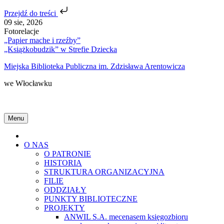
Przejdź do treści
Skip
09 sie, 2026
to
Fotorelacje
content
„Papier mache i rzeźby”
„Książkobudzik” w Strefie Dziecka
Miejska Biblioteka Publiczna im. Zdzisława Arentowicza
we Włocławku
Menu
Home
O NAS
O PATRONIE
HISTORIA
STRUKTURA ORGANIZACYJNA
FILIE
ODDZIAŁY
PUNKTY BIBLIOTECZNE
PROJEKTY
ANWIL S.A. mecenasem księgozbioru