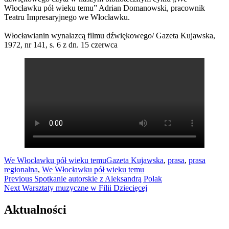
Włocławku pół wieku temu” Adrian Domanowski, pracownik
Teatru Impresaryjnego we Włocławku.
Włocławianin wynalazcą filmu dźwiękowego/ Gazeta Kujawska,
1972, nr 141, s. 6 z dn. 15 czerwca
We Włocławku pół wieku temu
Gazeta Kujawska
,
prasa
,
prasa
regionalna
,
We Włocławku pół wieku temu
Nawigacja
Previous
Previous
Spotkanie autorskie z Aleksandrą Polak
Next
post:
Next
Warsztaty muzyczne w Filii Dziecięcej
wpisu
post:
Aktualności