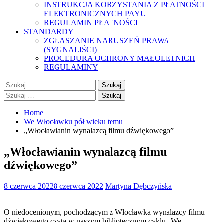
INSTRUKCJA KORZYSTANIA Z PŁATNOŚCI
ELEKTRONICZNYCH PAYU
REGULAMIN PŁATNOŚCI
STANDARDY
ZGŁASZANIE NARUSZEŃ PRAWA
(SYGNALIŚCI)
PROCEDURA OCHRONY MAŁOLETNICH
REGULAMINY
Szukaj:
Szukaj:
Home
We Włocławku pół wieku temu
„Włocławianin wynalazcą filmu dźwiękowego”
„Włocławianin wynalazcą filmu
dźwiękowego”
8 czerwca 2022
8 czerwca 2022
Martyna Dębczyńska
O niedocenionym, pochodzącym z Włocławka wynalazcy filmu
dźwiękowego czyta w naszym bibliotecznym cyklu „We