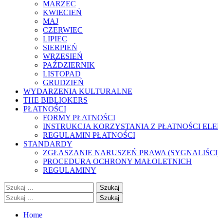
MARZEC
KWIECIEŃ
MAJ
CZERWIEC
LIPIEC
SIERPIEŃ
WRZESIEŃ
PAŹDZIERNIK
LISTOPAD
GRUDZIEŃ
WYDARZENIA KULTURALNE
THE BIBLIOKERS
PŁATNOŚCI
FORMY PŁATNOŚCI
INSTRUKCJA KORZYSTANIA Z PŁATNOŚCI EL
REGULAMIN PŁATNOŚCI
STANDARDY
ZGŁASZANIE NARUSZEŃ PRAWA (SYGNALIŚCI
PROCEDURA OCHRONY MAŁOLETNICH
REGULAMINY
Szukaj:
Szukaj:
Home