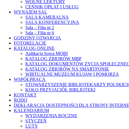
WOLNE LEKTURY
CENNIK OPŁAT I USŁUG
WYNAJEM SAL
SALA KAMERALNA
SALA KONFERENCYJNA
Sala – Filia nr 2
Sala – Filia nr 6
GODZINY OTWARCIA
FOTORELACJE
KATALOG ONLINE
Aplikacja Sowa MOBI
KATALOG ZBIORÓW MBP
KATALOG DOKUMENTÓW ŻYCIA SPOŁECZNE
KATALOG ZBIORÓW NA SMARTFONIE
WIRTUALNE MUZEUM KUJAW I POMORZA
WSPÓŁPRACA
STOWARZYSZENIE BIBLIOTEKARZY POLSKIC
KOŁO PRZYJACIÓŁ BIBLIOTEKI
KONTAKT
RODO
DEKLARACJA DOSTĘPNOŚCI DLA STRONY INTERN
KALENDARIUM
WYDARZENIA ROCZNE
STYCZEŃ
LUTY