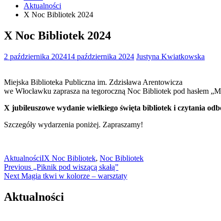
Aktualności
X Noc Bibliotek 2024
X Noc Bibliotek 2024
2 października 2024
14 października 2024
Justyna Kwiatkowska
Miejska Biblioteka Publiczna im. Zdzisława Arentowicza
we Włocławku zaprasza na tegoroczną Noc Bibliotek pod hasłem „Mo
X jubileuszowe wydanie wielkiego święta bibliotek i czytania odb
Szczegóły wydarzenia poniżej. Zapraszamy!
Aktualności
IX Noc Bibliotek
,
Noc Bibliotek
Nawigacja
Previous
Previous
„Piknik pod wiszącą skałą”
Next
post:
Next
Magia tkwi w kolorze – warsztaty
wpisu
post:
Aktualności