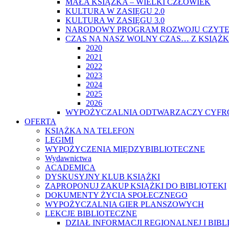
MAŁA KSIĄŻKA – WIELKI CZŁOWIEK
KULTURA W ZASIĘGU 2.0
KULTURA W ZASIĘGU 3.0
NARODOWY PROGRAM ROZWOJU CZYTE
CZAS NA NASZ WOLNY CZAS… Z KSIĄŻK
2020
2021
2022
2023
2024
2025
2026
WYPOŻYCZALNIA ODTWARZACZY CYFRO
OFERTA
KSIĄŻKA NA TELEFON
LEGIMI
WYPOŻYCZENIA MIĘDZYBIBLIOTECZNE
Wydawnictwa
ACADEMICA
DYSKUSYJNY KLUB KSIĄŻKI
ZAPROPONUJ ZAKUP KSIĄŻKI DO BIBLIOTEKI
DOKUMENTY ŻYCIA SPOŁECZNEGO
WYPOŻYCZALNIA GIER PLANSZOWYCH
LEKCJE BIBLIOTECZNE
DZIAŁ INFORMACJI REGIONALNEJ I BIB