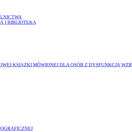
LNICTWA
Ą I BIBLIOTEKĄ
WEJ KSIĄŻKI MÓWIONEJ DLA OSÓB Z DYSFUNKCJĄ WZ
LIOGRAFICZNEJ