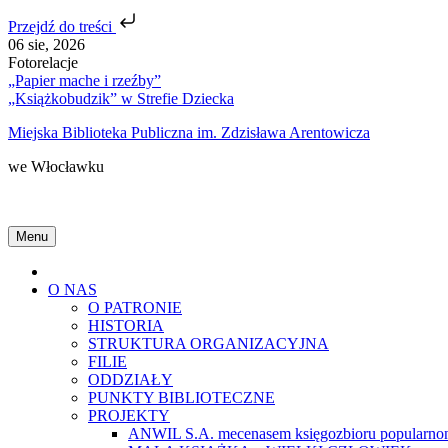
Przejdź do treści
Skip
06 sie, 2026
to
Fotorelacje
content
„Papier mache i rzeźby”
„Książkobudzik” w Strefie Dziecka
Miejska Biblioteka Publiczna im. Zdzisława Arentowicza
we Włocławku
Menu
Home
O NAS
O PATRONIE
HISTORIA
STRUKTURA ORGANIZACYJNA
FILIE
ODDZIAŁY
PUNKTY BIBLIOTECZNE
PROJEKTY
ANWIL S.A. mecenasem księgozbioru popularnon