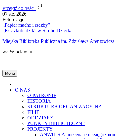
Przejdź do treści
Skip
07 sie, 2026
to
Fotorelacje
content
„Papier mache i rzeźby”
„Książkobudzik” w Strefie Dziecka
Miejska Biblioteka Publiczna im. Zdzisława Arentowicza
we Włocławku
Menu
Home
O NAS
O PATRONIE
HISTORIA
STRUKTURA ORGANIZACYJNA
FILIE
ODDZIAŁY
PUNKTY BIBLIOTECZNE
PROJEKTY
ANWIL S.A. mecenasem księgozbioru