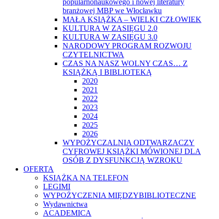
popularnonaukowego i nowej literatury
branżowej MBP we Włocławku
MAŁA KSIĄŻKA – WIELKI CZŁOWIEK
KULTURA W ZASIĘGU 2.0
KULTURA W ZASIĘGU 3.0
NARODOWY PROGRAM ROZWOJU
CZYTELNICTWA
CZAS NA NASZ WOLNY CZAS… Z
KSIĄŻKĄ I BIBLIOTEKĄ
2020
2021
2022
2023
2024
2025
2026
WYPOŻYCZALNIA ODTWARZACZY
CYFROWEJ KSIĄŻKI MÓWIONEJ DLA
OSÓB Z DYSFUNKCJĄ WZROKU
OFERTA
KSIĄŻKA NA TELEFON
LEGIMI
WYPOŻYCZENIA MIĘDZYBIBLIOTECZNE
Wydawnictwa
ACADEMICA