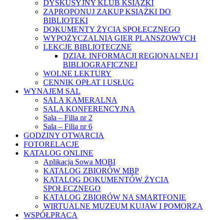
DYSKUSYJNY KLUB KSIĄŻKI
ZAPROPONUJ ZAKUP KSIĄŻKI DO
BIBLIOTEKI
DOKUMENTY ŻYCIA SPOŁECZNEGO
WYPOŻYCZALNIA GIER PLANSZOWYCH
LEKCJE BIBLIOTECZNE
DZIAŁ INFORMACJI REGIONALNEJ I
BIBLIOGRAFICZNEJ
WOLNE LEKTURY
CENNIK OPŁAT I USŁUG
WYNAJEM SAL
SALA KAMERALNA
SALA KONFERENCYJNA
Sala – Filia nr 2
Sala – Filia nr 6
GODZINY OTWARCIA
FOTORELACJE
KATALOG ONLINE
Aplikacja Sowa MOBI
KATALOG ZBIORÓW MBP
KATALOG DOKUMENTÓW ŻYCIA
SPOŁECZNEGO
KATALOG ZBIORÓW NA SMARTFONIE
WIRTUALNE MUZEUM KUJAW I POMORZA
WSPÓŁPRACA