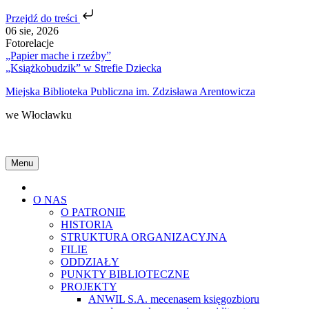
Przejdź do treści
Skip
06 sie, 2026
to
Fotorelacje
content
„Papier mache i rzeźby”
„Książkobudzik” w Strefie Dziecka
Miejska Biblioteka Publiczna im. Zdzisława Arentowicza
we Włocławku
Menu
Home
O NAS
O PATRONIE
HISTORIA
STRUKTURA ORGANIZACYJNA
FILIE
ODDZIAŁY
PUNKTY BIBLIOTECZNE
PROJEKTY
ANWIL S.A. mecenasem księgozbioru