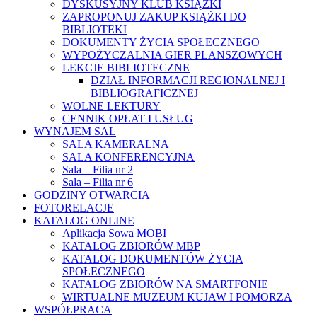
DYSKUSYJNY KLUB KSIĄŻKI
ZAPROPONUJ ZAKUP KSIĄŻKI DO
BIBLIOTEKI
DOKUMENTY ŻYCIA SPOŁECZNEGO
WYPOŻYCZALNIA GIER PLANSZOWYCH
LEKCJE BIBLIOTECZNE
DZIAŁ INFORMACJI REGIONALNEJ I
BIBLIOGRAFICZNEJ
WOLNE LEKTURY
CENNIK OPŁAT I USŁUG
WYNAJEM SAL
SALA KAMERALNA
SALA KONFERENCYJNA
Sala – Filia nr 2
Sala – Filia nr 6
GODZINY OTWARCIA
FOTORELACJE
KATALOG ONLINE
Aplikacja Sowa MOBI
KATALOG ZBIORÓW MBP
KATALOG DOKUMENTÓW ŻYCIA
SPOŁECZNEGO
KATALOG ZBIORÓW NA SMARTFONIE
WIRTUALNE MUZEUM KUJAW I POMORZA
WSPÓŁPRACA