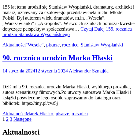
155 lat temu urodził się Stanisław Wyspiański, dramaturg, architekt i
malarz, uznawany za czołowego przedstawiciela ruchu Młodej
Polski. Był autorem wielu dramatów, m.in. „Wesela”,
„Warszawianki” i „Akropolis”. W swoich sztukach poruszał kwestie
dotyczące perspektyw społeczeństwa…
Czytaj Dalej
155. rocznica
urodzin Stanisława Wyspiańskiego
Aktualności
"Wesele"
,
pisarze
,
rocznice
,
Stanisław Wyspiański
90. rocznica urodzin Marka Hłaski
14 stycznia 2024
12 stycznia 2024
Aleksander Szmajda
Dziś mija 90. rocznica urodzin Marka Hłaski, wybitnego prozaika,
autora scenariuszy filmowych.Po utwory autorstwa Marka Hłaski i
książki poświęcone jego osobie zapraszamy do katalogu oraz
bibliotek: https://tiny.pl/cvs5j
Aktualności
Marek Hłasko
,
pisarze
,
rocznica
Stronicowanie
1
2
3
Następne
wpisów
Aktualności