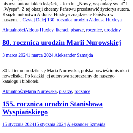
pisarza, autora takich książek, jak m.in. „Nowy, wspaniały świat” i
„Wyspa”. Z tej okazji chcemy Państwu przedstawić życiorys autora.
Książki autorstwa Aldousa Huxleya znajdziecie Państwo w
naszym…
Czytaj Dalej
130. rocznica urodzin Aldousa Huxleya
Aktualności
Aldous Huxley
,
literaci
,
pisarze
,
rocznice
,
urodziny
80. rocznica urodzin Marii Nurowskiej
3 marca 2024
1 marca 2024
Aleksander Szmajda
80 lat temu urodziła się Maria Nurowska, polska powieściopisarka i
nowelistka. Po książki jej autorstwa zapraszamy do naszego
katalogu i bibliotek.
Aktualności
Maria Nurowska
,
pisarze
,
rocznice
155. rocznica urodzin Stanisława
Wyspiańskiego
15 stycznia 2024
15 stycznia 2024
Aleksander Szmajda