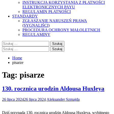
INSTRUKCJA KORZYSTANIA Z PŁATNOŚCI
ELEKTRONICZNYCH PAYU
REGULAMIN PŁATNOŚCI
STANDARDY
ZGŁASZANIE NARUSZEŃ PRAWA
(SYGNALIŚCI)
PROCEDURA OCHRONY MAŁOLETNICH
REGULAMINY
Szukaj:
Szukaj:
Home
pisarze
Tag:
pisarze
130. rocznica urodzin Aldousa Huxleya
26 lipca 2024
26 lipca 2024
Aleksander Szmajda
Dziś przypada 130. rocznica urodzin Aldousa Huxleya, wybitnego