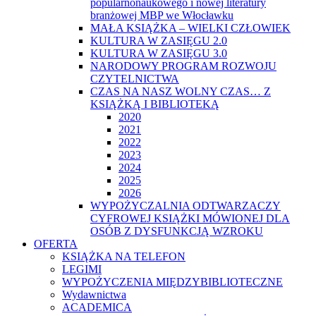
popularnonaukowego i nowej literatury
branżowej MBP we Włocławku
MAŁA KSIĄŻKA – WIELKI CZŁOWIEK
KULTURA W ZASIĘGU 2.0
KULTURA W ZASIĘGU 3.0
NARODOWY PROGRAM ROZWOJU
CZYTELNICTWA
CZAS NA NASZ WOLNY CZAS… Z
KSIĄŻKĄ I BIBLIOTEKĄ
2020
2021
2022
2023
2024
2025
2026
WYPOŻYCZALNIA ODTWARZACZY
CYFROWEJ KSIĄŻKI MÓWIONEJ DLA
OSÓB Z DYSFUNKCJĄ WZROKU
OFERTA
KSIĄŻKA NA TELEFON
LEGIMI
WYPOŻYCZENIA MIĘDZYBIBLIOTECZNE
Wydawnictwa
ACADEMICA