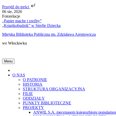
Przejdź do treści
Skip
06 sie, 2026
to
Fotorelacje
content
„Papier mache i rzeźby”
„Książkobudzik” w Strefie Dziecka
Miejska Biblioteka Publiczna im. Zdzisława Arentowicza
we Włocławku
Menu
Home
O NAS
O PATRONIE
HISTORIA
STRUKTURA ORGANIZACYJNA
FILIE
ODDZIAŁY
PUNKTY BIBLIOTECZNE
PROJEKTY
ANWIL S.A. mecenasem księgozbioru popularnon