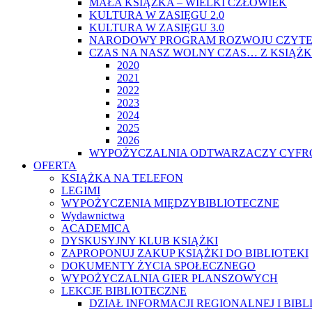
MAŁA KSIĄŻKA – WIELKI CZŁOWIEK
KULTURA W ZASIĘGU 2.0
KULTURA W ZASIĘGU 3.0
NARODOWY PROGRAM ROZWOJU CZYTE
CZAS NA NASZ WOLNY CZAS… Z KSIĄŻK
2020
2021
2022
2023
2024
2025
2026
WYPOŻYCZALNIA ODTWARZACZY CYFRO
OFERTA
KSIĄŻKA NA TELEFON
LEGIMI
WYPOŻYCZENIA MIĘDZYBIBLIOTECZNE
Wydawnictwa
ACADEMICA
DYSKUSYJNY KLUB KSIĄŻKI
ZAPROPONUJ ZAKUP KSIĄŻKI DO BIBLIOTEKI
DOKUMENTY ŻYCIA SPOŁECZNEGO
WYPOŻYCZALNIA GIER PLANSZOWYCH
LEKCJE BIBLIOTECZNE
DZIAŁ INFORMACJI REGIONALNEJ I BIB