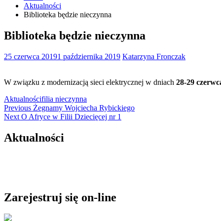
Aktualności
Biblioteka będzie nieczynna
Biblioteka będzie nieczynna
25 czerwca 2019
1 października 2019
Katarzyna Fronczak
W związku z modernizacją sieci elektrycznej w dniach
28-29 czerwc
Aktualności
filia nieczynna
Nawigacja
Previous
Previous
Żegnamy Wojciecha Rybickiego
Next
post:
Next
O Afryce w Filii Dziecięcej nr 1
wpisu
post:
Aktualności
Zarejestruj się on-line