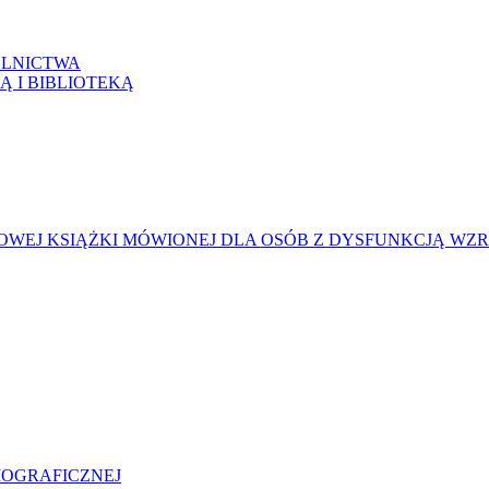
LNICTWA
Ą I BIBLIOTEKĄ
WEJ KSIĄŻKI MÓWIONEJ DLA OSÓB Z DYSFUNKCJĄ WZ
LIOGRAFICZNEJ