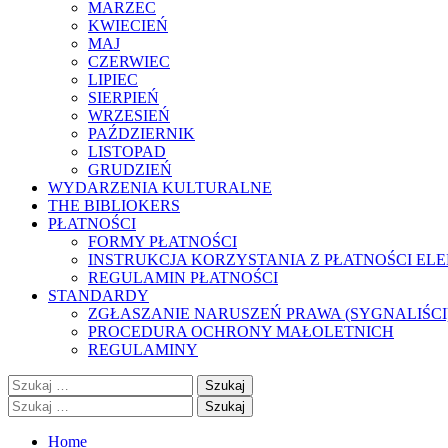
MARZEC
KWIECIEŃ
MAJ
CZERWIEC
LIPIEC
SIERPIEŃ
WRZESIEŃ
PAŹDZIERNIK
LISTOPAD
GRUDZIEŃ
WYDARZENIA KULTURALNE
THE BIBLIOKERS
PŁATNOŚCI
FORMY PŁATNOŚCI
INSTRUKCJA KORZYSTANIA Z PŁATNOŚCI EL
REGULAMIN PŁATNOŚCI
STANDARDY
ZGŁASZANIE NARUSZEŃ PRAWA (SYGNALIŚCI
PROCEDURA OCHRONY MAŁOLETNICH
REGULAMINY
Szukaj:
Szukaj:
Home