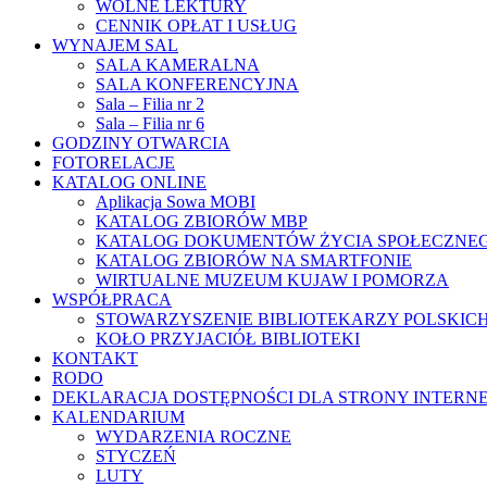
WOLNE LEKTURY
CENNIK OPŁAT I USŁUG
WYNAJEM SAL
SALA KAMERALNA
SALA KONFERENCYJNA
Sala – Filia nr 2
Sala – Filia nr 6
GODZINY OTWARCIA
FOTORELACJE
KATALOG ONLINE
Aplikacja Sowa MOBI
KATALOG ZBIORÓW MBP
KATALOG DOKUMENTÓW ŻYCIA SPOŁECZNE
KATALOG ZBIORÓW NA SMARTFONIE
WIRTUALNE MUZEUM KUJAW I POMORZA
WSPÓŁPRACA
STOWARZYSZENIE BIBLIOTEKARZY POLSKIC
KOŁO PRZYJACIÓŁ BIBLIOTEKI
KONTAKT
RODO
DEKLARACJA DOSTĘPNOŚCI DLA STRONY INTERN
KALENDARIUM
WYDARZENIA ROCZNE
STYCZEŃ
LUTY