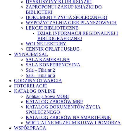
DYSKUSYJNY KLUB KSIĄŻKI
ZAPROPONUJ ZAKUP KSIĄŻKI DO
BIBLIOTEKI
DOKUMENTY ŻYCIA SPOŁECZNEGO
WYPOŻYCZALNIA GIER PLANSZOWYCH
LEKCJE BIBLIOTECZNE
DZIAŁ INFORMACJI REGIONALNEJ I
BIBLIOGRAFICZNEJ
WOLNE LEKTURY
CENNIK OPŁAT I USŁUG
WYNAJEM SAL
SALA KAMERALNA
SALA KONFERENCYJNA
Sala – Filia nr 2
Sala – Filia nr 6
GODZINY OTWARCIA
FOTORELACJE
KATALOG ONLINE
Aplikacja Sowa MOBI
KATALOG ZBIORÓW MBP
KATALOG DOKUMENTÓW ŻYCIA
SPOŁECZNEGO
KATALOG ZBIORÓW NA SMARTFONIE
WIRTUALNE MUZEUM KUJAW I POMORZA
WSPÓŁPRACA