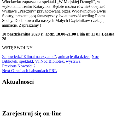
Włocławku zaprasza na spektakl „W Miejskiej Dżungli”, w
wykonaniu Teatru Katarynka. Będzie można również obejrzeć
wystawę „Pszczoły” przygotowaną przez Wydawnictwo Dwie
Siostry, prezentującą fantastyczny świat pszczół według Piotra
Sochy. Dodatkowo dla naszych Małych Czytelników czekają
animacje. Zapraszamy !
10 października 2020 r., godz. 18.00-21.00 Filia nr 11 ul. Łęgska
28
WSTĘP WOLNY
Zapowiedzi
"Klimat na czytanie"
,
animacje dla dzieci
,
Noc
Bibliotek
,
spektakl
,
VI Noc Bibliotek
,
wystawa
Nawigacja
Previous
Previous
Nowości 2
Next
post:
Next
O realiach i absurdach PRL
wpisu
post:
Aktualności
Zarejestruj się on-line