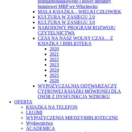
popularnonaukowego i nowej literatury
branżowej MBP we Włocławku
MAŁA KSIĄŻKA – WIELKI CZŁOWIEK
KULTURA W ZASIĘGU 2.0
KULTURA W ZASIĘGU 3.0
NARODOWY PROGRAM ROZWOJU
CZYTELNICTWA
CZAS NA NASZ WOLNY CZAS… Z
KSIĄŻKĄ I BIBLIOTEKĄ
2020
2021
2022
2023
2024
2025
2026
WYPOŻYCZALNIA ODTWARZACZY
CYFROWEJ KSIĄŻKI MÓWIONEJ DLA
OSÓB Z DYSFUNKCJĄ WZROKU
OFERTA
KSIĄŻKA NA TELEFON
LEGIMI
WYPOŻYCZENIA MIĘDZYBIBLIOTECZNE
Wydawnictwa
ACADEMICA