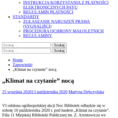
INSTRUKCJA KORZYSTANIA Z PŁATNOŚCI
ELEKTRONICZNYCH PAYU
REGULAMIN PŁATNOŚCI
STANDARDY
ZGŁASZANIE NARUSZEŃ PRAWA
(SYGNALIŚCI)
PROCEDURA OCHRONY MAŁOLETNICH
REGULAMINY
Szukaj:
Szukaj:
Home
Zapowiedzi
„Klimat na czytanie” nocą
„Klimat na czytanie” nocą
25 września 2020
13 października 2020
Martyna Dębczyńska
VI odsłona ogólnopolskiej akcji Noc Bibliotek odbędzie się w
sobotę 10 października 2020 r. pod hasłem „Klimat na czytanie”.
Filia 11 Miejskiej Biblioteki Publicznej im. Z. Arentowicza we