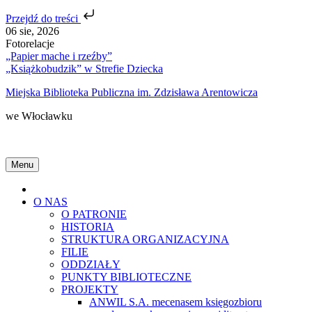
Przejdź do treści
Skip
06 sie, 2026
to
Fotorelacje
content
„Papier mache i rzeźby”
„Książkobudzik” w Strefie Dziecka
Miejska Biblioteka Publiczna im. Zdzisława Arentowicza
we Włocławku
Menu
Home
O NAS
O PATRONIE
HISTORIA
STRUKTURA ORGANIZACYJNA
FILIE
ODDZIAŁY
PUNKTY BIBLIOTECZNE
PROJEKTY
ANWIL S.A. mecenasem księgozbioru