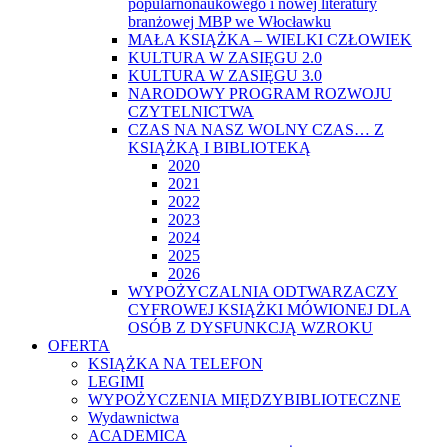
popularnonaukowego i nowej literatury
branżowej MBP we Włocławku
MAŁA KSIĄŻKA – WIELKI CZŁOWIEK
KULTURA W ZASIĘGU 2.0
KULTURA W ZASIĘGU 3.0
NARODOWY PROGRAM ROZWOJU
CZYTELNICTWA
CZAS NA NASZ WOLNY CZAS… Z
KSIĄŻKĄ I BIBLIOTEKĄ
2020
2021
2022
2023
2024
2025
2026
WYPOŻYCZALNIA ODTWARZACZY
CYFROWEJ KSIĄŻKI MÓWIONEJ DLA
OSÓB Z DYSFUNKCJĄ WZROKU
OFERTA
KSIĄŻKA NA TELEFON
LEGIMI
WYPOŻYCZENIA MIĘDZYBIBLIOTECZNE
Wydawnictwa
ACADEMICA