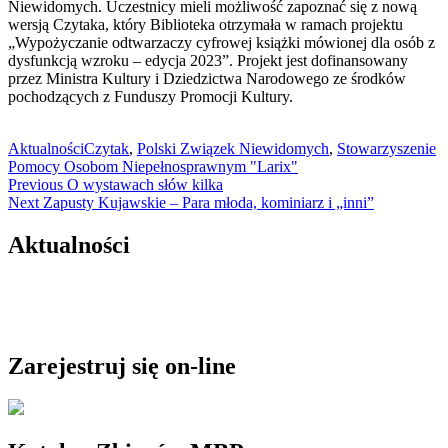
Niewidomych. Uczestnicy mieli możliwość zapoznać się z nową
wersją Czytaka, który Biblioteka otrzymała w ramach projektu
„Wypożyczanie odtwarzaczy cyfrowej książki mówionej dla osób z
dysfunkcją wzroku – edycja 2023”. Projekt jest dofinansowany
przez Ministra Kultury i Dziedzictwa Narodowego ze środków
pochodzących z Funduszy Promocji Kultury.
Aktualności
Czytak
,
Polski Związek Niewidomych
,
Stowarzyszenie
Pomocy Osobom Niepełnosprawnym "Larix"
Nawigacja
Previous
Previous
O wystawach słów kilka
Next
post:
Next
Zapusty Kujawskie – Para młoda, kominiarz i „inni”
wpisu
post:
Aktualności
Zarejestruj się on-line