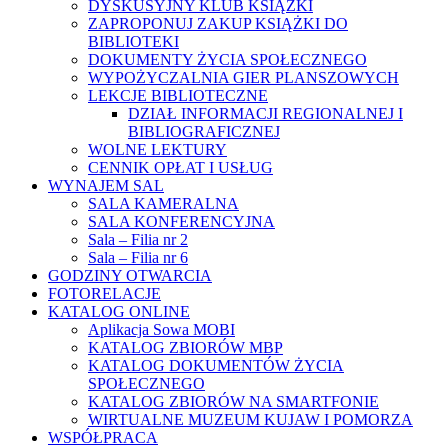
DYSKUSYJNY KLUB KSIĄŻKI
ZAPROPONUJ ZAKUP KSIĄŻKI DO
BIBLIOTEKI
DOKUMENTY ŻYCIA SPOŁECZNEGO
WYPOŻYCZALNIA GIER PLANSZOWYCH
LEKCJE BIBLIOTECZNE
DZIAŁ INFORMACJI REGIONALNEJ I
BIBLIOGRAFICZNEJ
WOLNE LEKTURY
CENNIK OPŁAT I USŁUG
WYNAJEM SAL
SALA KAMERALNA
SALA KONFERENCYJNA
Sala – Filia nr 2
Sala – Filia nr 6
GODZINY OTWARCIA
FOTORELACJE
KATALOG ONLINE
Aplikacja Sowa MOBI
KATALOG ZBIORÓW MBP
KATALOG DOKUMENTÓW ŻYCIA
SPOŁECZNEGO
KATALOG ZBIORÓW NA SMARTFONIE
WIRTUALNE MUZEUM KUJAW I POMORZA
WSPÓŁPRACA