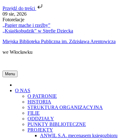
Przejdź do treści
Skip
09 sie, 2026
to
Fotorelacje
content
„Papier mache i rzeźby”
„Książkobudzik” w Strefie Dziecka
Miejska Biblioteka Publiczna im. Zdzisława Arentowicza
we Włocławku
Menu
Home
O NAS
O PATRONIE
HISTORIA
STRUKTURA ORGANIZACYJNA
FILIE
ODDZIAŁY
PUNKTY BIBLIOTECZNE
PROJEKTY
ANWIL S.A. mecenasem księgozbioru