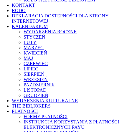
KONTAKT
RODO
DEKLARACJA DOSTĘPNOŚCI DLA STRONY
INTERNETOWEJ
KALENDARIUM
WYDARZENIA ROCZNE
STYCZEŃ
LUTY
MARZEC
KWIECIEŃ
MAJ
CZERWIEC
LIPIEC
SIERPIEŃ
WRZESIEŃ
PAŹDZIERNIK
LISTOPAD
GRUDZIEŃ
WYDARZENIA KULTURALNE
THE BIBLIOKERS
PŁATNOŚCI
FORMY PŁATNOŚCI
INSTRUKCJA KORZYSTANIA Z PŁATNOŚCI
ELEKTRONICZNYCH PAYU