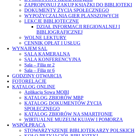
ZAPROPONUJ ZAKUP KSIĄŻKI DO BIBLIOTEKI
DOKUMENTY ŻYCIA SPOŁECZNEGO
WYPOŻYCZALNIA GIER PLANSZOWYCH
LEKCJE BIBLIOTECZNE
DZIAŁ INFORMACJI REGIONALNEJ I
BIBLIOGRAFICZNEJ
WOLNE LEKTURY
CENNIK OPŁAT I USŁUG
WYNAJEM SAL
SALA KAMERALNA
SALA KONFERENCYJNA
Sala – Filia nr 2
Sala – Filia nr 6
GODZINY OTWARCIA
FOTORELACJE
KATALOG ONLINE
Aplikacja Sowa MOBI
KATALOG ZBIORÓW MBP
KATALOG DOKUMENTÓW ŻYCIA
SPOŁECZNEGO
KATALOG ZBIORÓW NA SMARTFONIE
WIRTUALNE MUZEUM KUJAW I POMORZA
WSPÓŁPRACA
STOWARZYSZENIE BIBLIOTEKARZY POLSKICH
KOŁO PRZYJACIÓŁ BIBLIOTEKI