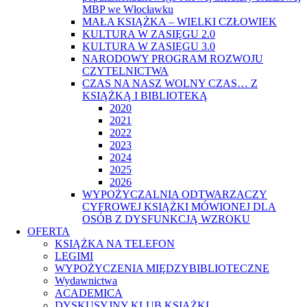
MBP we Włocławku
MAŁA KSIĄŻKA – WIELKI CZŁOWIEK
KULTURA W ZASIĘGU 2.0
KULTURA W ZASIĘGU 3.0
NARODOWY PROGRAM ROZWOJU
CZYTELNICTWA
CZAS NA NASZ WOLNY CZAS… Z
KSIĄŻKĄ I BIBLIOTEKĄ
2020
2021
2022
2023
2024
2025
2026
WYPOŻYCZALNIA ODTWARZACZY
CYFROWEJ KSIĄŻKI MÓWIONEJ DLA
OSÓB Z DYSFUNKCJĄ WZROKU
OFERTA
KSIĄŻKA NA TELEFON
LEGIMI
WYPOŻYCZENIA MIĘDZYBIBLIOTECZNE
Wydawnictwa
ACADEMICA
DYSKUSYJNY KLUB KSIĄŻKI