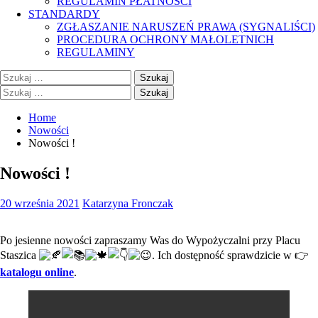
REGULAMIN PŁATNOŚCI
STANDARDY
ZGŁASZANIE NARUSZEŃ PRAWA (SYGNALIŚCI)
PROCEDURA OCHRONY MAŁOLETNICH
REGULAMINY
Szukaj:
Szukaj:
Home
Nowości
Nowości !
Nowości !
20 września 2021
Katarzyna Fronczak
Po jesienne nowości zapraszamy Was do Wypożyczalni przy Placu
Staszica
. Ich dostępność sprawdzicie w 👉
katalogu online
.