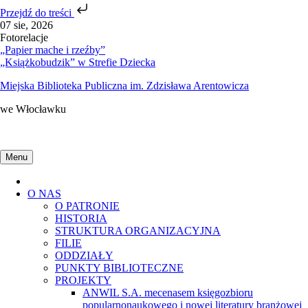
Przejdź do treści
Skip
07 sie, 2026
to
Fotorelacje
content
„Papier mache i rzeźby”
„Książkobudzik” w Strefie Dziecka
Miejska Biblioteka Publiczna im. Zdzisława Arentowicza
we Włocławku
Menu
Home
O NAS
O PATRONIE
HISTORIA
STRUKTURA ORGANIZACYJNA
FILIE
ODDZIAŁY
PUNKTY BIBLIOTECZNE
PROJEKTY
ANWIL S.A. mecenasem księgozbioru
popularnonaukowego i nowej literatury branżowej