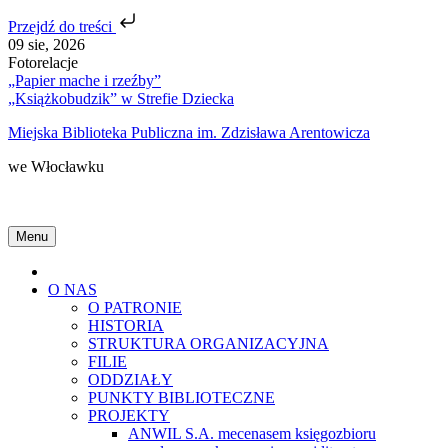
Przejdź do treści
Skip
09 sie, 2026
to
Fotorelacje
content
„Papier mache i rzeźby”
„Książkobudzik” w Strefie Dziecka
Miejska Biblioteka Publiczna im. Zdzisława Arentowicza
we Włocławku
Menu
Home
O NAS
O PATRONIE
HISTORIA
STRUKTURA ORGANIZACYJNA
FILIE
ODDZIAŁY
PUNKTY BIBLIOTECZNE
PROJEKTY
ANWIL S.A. mecenasem księgozbioru