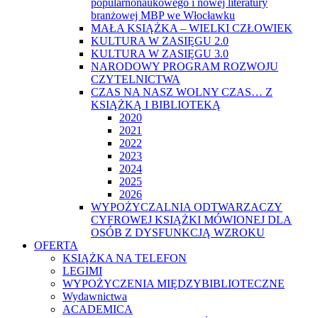
popularnonaukowego i nowej literatury
branżowej MBP we Włocławku
MAŁA KSIĄŻKA – WIELKI CZŁOWIEK
KULTURA W ZASIĘGU 2.0
KULTURA W ZASIĘGU 3.0
NARODOWY PROGRAM ROZWOJU
CZYTELNICTWA
CZAS NA NASZ WOLNY CZAS… Z
KSIĄŻKĄ I BIBLIOTEKĄ
2020
2021
2022
2023
2024
2025
2026
WYPOŻYCZALNIA ODTWARZACZY
CYFROWEJ KSIĄŻKI MÓWIONEJ DLA
OSÓB Z DYSFUNKCJĄ WZROKU
OFERTA
KSIĄŻKA NA TELEFON
LEGIMI
WYPOŻYCZENIA MIĘDZYBIBLIOTECZNE
Wydawnictwa
ACADEMICA