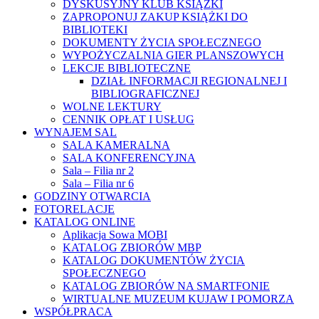
DYSKUSYJNY KLUB KSIĄŻKI
ZAPROPONUJ ZAKUP KSIĄŻKI DO
BIBLIOTEKI
DOKUMENTY ŻYCIA SPOŁECZNEGO
WYPOŻYCZALNIA GIER PLANSZOWYCH
LEKCJE BIBLIOTECZNE
DZIAŁ INFORMACJI REGIONALNEJ I
BIBLIOGRAFICZNEJ
WOLNE LEKTURY
CENNIK OPŁAT I USŁUG
WYNAJEM SAL
SALA KAMERALNA
SALA KONFERENCYJNA
Sala – Filia nr 2
Sala – Filia nr 6
GODZINY OTWARCIA
FOTORELACJE
KATALOG ONLINE
Aplikacja Sowa MOBI
KATALOG ZBIORÓW MBP
KATALOG DOKUMENTÓW ŻYCIA
SPOŁECZNEGO
KATALOG ZBIORÓW NA SMARTFONIE
WIRTUALNE MUZEUM KUJAW I POMORZA
WSPÓŁPRACA