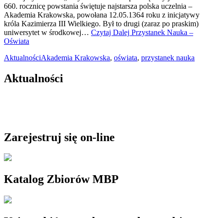
660. rocznicę powstania świętuje najstarsza polska uczelnia –
Akademia Krakowska, powołana 12.05.1364 roku z inicjatywy
króla Kazimierza III Wielkiego. Był to drugi (zaraz po praskim)
uniwersytet w środkowej…
Czytaj Dalej
Przystanek Nauka –
Oświata
Aktualności
Akademia Krakowska
,
oświata
,
przystanek nauka
Aktualności
Zarejestruj się on-line
Katalog Zbiorów MBP