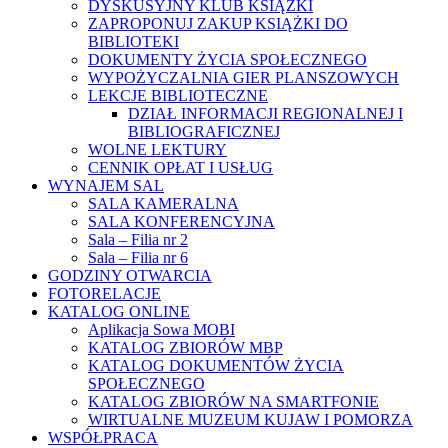
DYSKUSYJNY KLUB KSIĄŻKI
ZAPROPONUJ ZAKUP KSIĄŻKI DO
BIBLIOTEKI
DOKUMENTY ŻYCIA SPOŁECZNEGO
WYPOŻYCZALNIA GIER PLANSZOWYCH
LEKCJE BIBLIOTECZNE
DZIAŁ INFORMACJI REGIONALNEJ I
BIBLIOGRAFICZNEJ
WOLNE LEKTURY
CENNIK OPŁAT I USŁUG
WYNAJEM SAL
SALA KAMERALNA
SALA KONFERENCYJNA
Sala – Filia nr 2
Sala – Filia nr 6
GODZINY OTWARCIA
FOTORELACJE
KATALOG ONLINE
Aplikacja Sowa MOBI
KATALOG ZBIORÓW MBP
KATALOG DOKUMENTÓW ŻYCIA
SPOŁECZNEGO
KATALOG ZBIORÓW NA SMARTFONIE
WIRTUALNE MUZEUM KUJAW I POMORZA
WSPÓŁPRACA