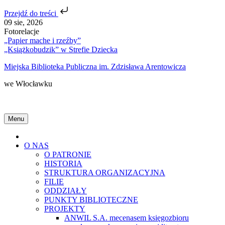
Przejdź do treści
Skip
09 sie, 2026
to
Fotorelacje
content
„Papier mache i rzeźby”
„Książkobudzik” w Strefie Dziecka
Miejska Biblioteka Publiczna im. Zdzisława Arentowicza
we Włocławku
Menu
Home
O NAS
O PATRONIE
HISTORIA
STRUKTURA ORGANIZACYJNA
FILIE
ODDZIAŁY
PUNKTY BIBLIOTECZNE
PROJEKTY
ANWIL S.A. mecenasem księgozbioru