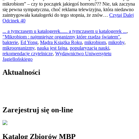
mikrobiom” – czy to początek jakiegoś horroru??? Nie, tak zaczyna
się pewna sympatyczna, choć reklama telewizyjna, która niedawno
zaintrygowała katalogerki do tego stopnia, że znów…
Czytaj Dalej
Odcinek 40
... a tymczasem u katalogerek...
... a tymczasem u katalogerek ...
,
"Mikrobiom : najmniejsze organizmy które rządzą światem"
,
bakterie
,
Ed Yong
,
Mądra Książka Roku
,
mikrobiom
,
mikroby
,
mikroorganizmy
,
nauka jest fajna
,
popularyzacja nauki
,
rekomendacje czytelnicze
,
Wydawnictwo Uniwersytetu
Jagiellońskiego
Aktualności
Zarejestruj się on-line
Katalog Zbiorów MBP