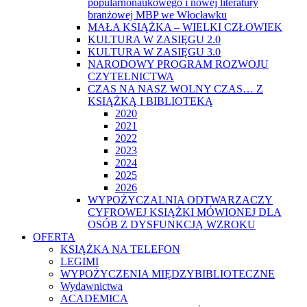
popularnonaukowego i nowej literatury
branżowej MBP we Włocławku
MAŁA KSIĄŻKA – WIELKI CZŁOWIEK
KULTURA W ZASIĘGU 2.0
KULTURA W ZASIĘGU 3.0
NARODOWY PROGRAM ROZWOJU
CZYTELNICTWA
CZAS NA NASZ WOLNY CZAS… Z
KSIĄŻKĄ I BIBLIOTEKĄ
2020
2021
2022
2023
2024
2025
2026
WYPOŻYCZALNIA ODTWARZACZY
CYFROWEJ KSIĄŻKI MÓWIONEJ DLA
OSÓB Z DYSFUNKCJĄ WZROKU
OFERTA
KSIĄŻKA NA TELEFON
LEGIMI
WYPOŻYCZENIA MIĘDZYBIBLIOTECZNE
Wydawnictwa
ACADEMICA