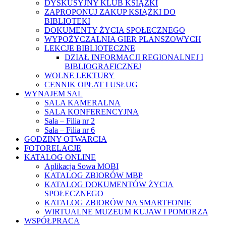
DYSKUSYJNY KLUB KSIĄŻKI
ZAPROPONUJ ZAKUP KSIĄŻKI DO
BIBLIOTEKI
DOKUMENTY ŻYCIA SPOŁECZNEGO
WYPOŻYCZALNIA GIER PLANSZOWYCH
LEKCJE BIBLIOTECZNE
DZIAŁ INFORMACJI REGIONALNEJ I
BIBLIOGRAFICZNEJ
WOLNE LEKTURY
CENNIK OPŁAT I USŁUG
WYNAJEM SAL
SALA KAMERALNA
SALA KONFERENCYJNA
Sala – Filia nr 2
Sala – Filia nr 6
GODZINY OTWARCIA
FOTORELACJE
KATALOG ONLINE
Aplikacja Sowa MOBI
KATALOG ZBIORÓW MBP
KATALOG DOKUMENTÓW ŻYCIA
SPOŁECZNEGO
KATALOG ZBIORÓW NA SMARTFONIE
WIRTUALNE MUZEUM KUJAW I POMORZA
WSPÓŁPRACA