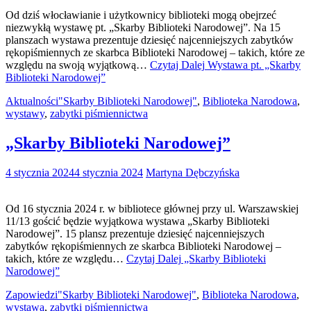
Od dziś włocławianie i użytkownicy biblioteki mogą obejrzeć
niezwykłą wystawę pt. „Skarby Biblioteki Narodowej”. Na 15
planszach wystawa prezentuje dziesięć najcenniejszych zabytków
rękopiśmiennych ze skarbca Biblioteki Narodowej – takich, które ze
względu na swoją wyjątkową…
Czytaj Dalej
Wystawa pt. „Skarby
Biblioteki Narodowej”
Aktualności
"Skarby Biblioteki Narodowej"
,
Biblioteka Narodowa
,
wystawy
,
zabytki piśmiennictwa
„Skarby Biblioteki Narodowej”
4 stycznia 2024
4 stycznia 2024
Martyna Dębczyńska
Od 16 stycznia 2024 r. w bibliotece głównej przy ul. Warszawskiej
11/13 gościć będzie wyjątkowa wystawa „Skarby Biblioteki
Narodowej”. 15 plansz prezentuje dziesięć najcenniejszych
zabytków rękopiśmiennych ze skarbca Biblioteki Narodowej –
takich, które ze względu…
Czytaj Dalej
„Skarby Biblioteki
Narodowej”
Zapowiedzi
"Skarby Biblioteki Narodowej"
,
Biblioteka Narodowa
,
wystawa
,
zabytki piśmiennictwa