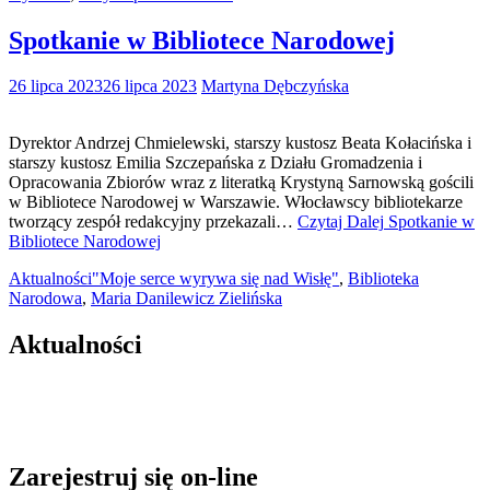
Spotkanie w Bibliotece Narodowej
26 lipca 2023
26 lipca 2023
Martyna Dębczyńska
Dyrektor Andrzej Chmielewski, starszy kustosz Beata Kołacińska i
starszy kustosz Emilia Szczepańska z Działu Gromadzenia i
Opracowania Zbiorów wraz z literatką Krystyną Sarnowską gościli
w Bibliotece Narodowej w Warszawie. Włocławscy bibliotekarze
tworzący zespół redakcyjny przekazali…
Czytaj Dalej
Spotkanie w
Bibliotece Narodowej
Aktualności
"Moje serce wyrywa się nad Wisłę"
,
Biblioteka
Narodowa
,
Maria Danilewicz Zielińska
Aktualności
Zarejestruj się on-line