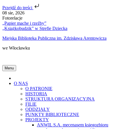
Przejdź do treści
Skip
08 sie, 2026
to
Fotorelacje
content
„Papier mache i rzeźby”
„Książkobudzik” w Strefie Dziecka
Miejska Biblioteka Publiczna im. Zdzisława Arentowicza
we Włocławku
Menu
Home
O NAS
O PATRONIE
HISTORIA
STRUKTURA ORGANIZACYJNA
FILIE
ODDZIAŁY
PUNKTY BIBLIOTECZNE
PROJEKTY
ANWIL S.A. mecenasem księgozbioru