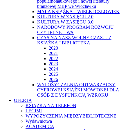
popularnonaukowego i nowej literatury
branżowej MBP we Włocławku
MAŁA KSIĄŻKA – WIELKI CZŁOWIEK
KULTURA W ZASIĘGU 2.0
KULTURA W ZASIĘGU 3.0
NARODOWY PROGRAM ROZWOJU
CZYTELNICTWA
CZAS NA NASZ WOLNY CZAS… Z
KSIĄŻKĄ I BIBLIOTEKĄ
2020
2021
2022
2023
2024
2025
2026
WYPOŻYCZALNIA ODTWARZACZY
CYFROWEJ KSIĄŻKI MÓWIONEJ DLA
OSÓB Z DYSFUNKCJĄ WZROKU
OFERTA
KSIĄŻKA NA TELEFON
LEGIMI
WYPOŻYCZENIA MIĘDZYBIBLIOTECZNE
Wydawnictwa
ACADEMICA