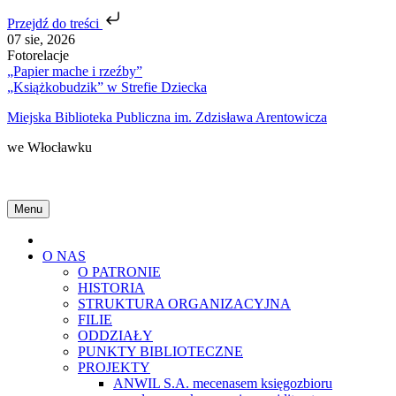
Przejdź do treści
Skip
07 sie, 2026
to
Fotorelacje
content
„Papier mache i rzeźby”
„Książkobudzik” w Strefie Dziecka
Miejska Biblioteka Publiczna im. Zdzisława Arentowicza
we Włocławku
Menu
Home
O NAS
O PATRONIE
HISTORIA
STRUKTURA ORGANIZACYJNA
FILIE
ODDZIAŁY
PUNKTY BIBLIOTECZNE
PROJEKTY
ANWIL S.A. mecenasem księgozbioru