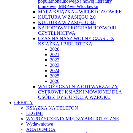
popularnonaukowego i nowej literatury
branżowej MBP we Włocławku
MAŁA KSIĄŻKA – WIELKI CZŁOWIEK
KULTURA W ZASIĘGU 2.0
KULTURA W ZASIĘGU 3.0
NARODOWY PROGRAM ROZWOJU
CZYTELNICTWA
CZAS NA NASZ WOLNY CZAS… Z
KSIĄŻKĄ I BIBLIOTEKĄ
2020
2021
2022
2023
2024
2025
2026
WYPOŻYCZALNIA ODTWARZACZY
CYFROWEJ KSIĄŻKI MÓWIONEJ DLA
OSÓB Z DYSFUNKCJĄ WZROKU
OFERTA
KSIĄŻKA NA TELEFON
LEGIMI
WYPOŻYCZENIA MIĘDZYBIBLIOTECZNE
Wydawnictwa
ACADEMICA