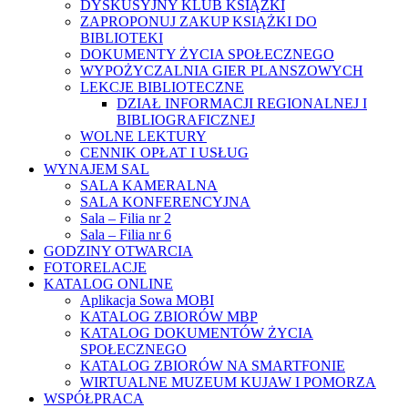
DYSKUSYJNY KLUB KSIĄŻKI
ZAPROPONUJ ZAKUP KSIĄŻKI DO
BIBLIOTEKI
DOKUMENTY ŻYCIA SPOŁECZNEGO
WYPOŻYCZALNIA GIER PLANSZOWYCH
LEKCJE BIBLIOTECZNE
DZIAŁ INFORMACJI REGIONALNEJ I
BIBLIOGRAFICZNEJ
WOLNE LEKTURY
CENNIK OPŁAT I USŁUG
WYNAJEM SAL
SALA KAMERALNA
SALA KONFERENCYJNA
Sala – Filia nr 2
Sala – Filia nr 6
GODZINY OTWARCIA
FOTORELACJE
KATALOG ONLINE
Aplikacja Sowa MOBI
KATALOG ZBIORÓW MBP
KATALOG DOKUMENTÓW ŻYCIA
SPOŁECZNEGO
KATALOG ZBIORÓW NA SMARTFONIE
WIRTUALNE MUZEUM KUJAW I POMORZA
WSPÓŁPRACA