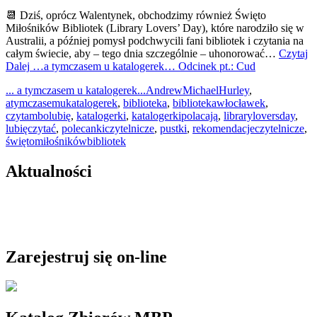
📆 Dziś, oprócz Walentynek, obchodzimy również Święto
Miłośników Bibliotek (Library Lovers’ Day), które narodziło się w
Australii, a później pomysł podchwycili fani bibliotek i czytania na
całym świecie, aby – tego dnia szczególnie – uhonorować…
Czytaj
Dalej
…a tymczasem u katalogerek… Odcinek pt.: Cud
... a tymczasem u katalogerek...
AndrewMichaelHurley
,
atymczasemukatalogerek
,
biblioteka
,
bibliotekawłocławek
,
czytambolubię
,
katalogerki
,
katalogerkipolacają
,
libraryloversday
,
lubięczytać
,
polecankiczytelnicze
,
pustki
,
rekomendacjeczytelnicze
,
świętomiłośnikówbibliotek
Aktualności
Zarejestruj się on-line