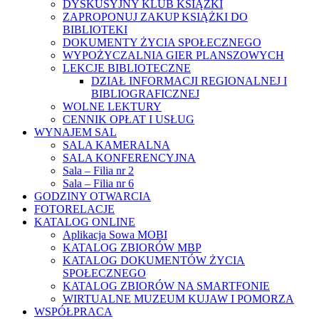
DYSKUSYJNY KLUB KSIĄŻKI
ZAPROPONUJ ZAKUP KSIĄŻKI DO
BIBLIOTEKI
DOKUMENTY ŻYCIA SPOŁECZNEGO
WYPOŻYCZALNIA GIER PLANSZOWYCH
LEKCJE BIBLIOTECZNE
DZIAŁ INFORMACJI REGIONALNEJ I
BIBLIOGRAFICZNEJ
WOLNE LEKTURY
CENNIK OPŁAT I USŁUG
WYNAJEM SAL
SALA KAMERALNA
SALA KONFERENCYJNA
Sala – Filia nr 2
Sala – Filia nr 6
GODZINY OTWARCIA
FOTORELACJE
KATALOG ONLINE
Aplikacja Sowa MOBI
KATALOG ZBIORÓW MBP
KATALOG DOKUMENTÓW ŻYCIA
SPOŁECZNEGO
KATALOG ZBIORÓW NA SMARTFONIE
WIRTUALNE MUZEUM KUJAW I POMORZA
WSPÓŁPRACA