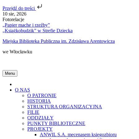
Przejdź do treści
Skip
10 sie, 2026
to
Fotorelacje
content
„Papier mache i rzeźby”
„Książkobudzik” w Strefie Dziecka
Miejska Biblioteka Publiczna im. Zdzisława Arentowicza
we Włocławku
Menu
Home
O NAS
O PATRONIE
HISTORIA
STRUKTURA ORGANIZACYJNA
FILIE
ODDZIAŁY
PUNKTY BIBLIOTECZNE
PROJEKTY
ANWIL S.A. mecenasem księgozbioru