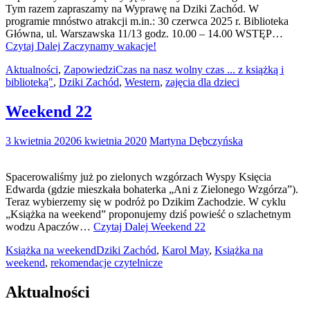
Tym razem zapraszamy na Wyprawę na Dziki Zachód. W
programie mnóstwo atrakcji m.in.: 30 czerwca 2025 r. Biblioteka
Główna, ul. Warszawska 11/13 godz. 10.00 – 14.00 WSTĘP…
Czytaj Dalej
Zaczynamy wakacje!
Aktualności
,
Zapowiedzi
Czas na nasz wolny czas ... z książką i
biblioteką"
,
Dziki Zachód
,
Western
,
zajęcia dla dzieci
Weekend 22
3 kwietnia 2020
6 kwietnia 2020
Martyna Dębczyńska
Spacerowaliśmy już po zielonych wzgórzach Wyspy Księcia
Edwarda (gdzie mieszkała bohaterka „Ani z Zielonego Wzgórza”).
Teraz wybierzemy się w podróż po Dzikim Zachodzie. W cyklu
„Książka na weekend” proponujemy dziś powieść o szlachetnym
wodzu Apaczów…
Czytaj Dalej
Weekend 22
Książka na weekend
Dziki Zachód
,
Karol May
,
Książka na
weekend
,
rekomendacje czytelnicze
Aktualności