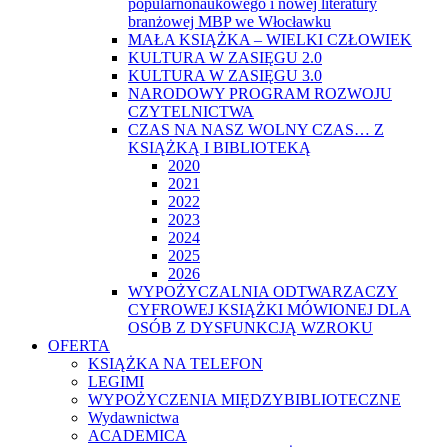
popularnonaukowego i nowej literatury
branżowej MBP we Włocławku
MAŁA KSIĄŻKA – WIELKI CZŁOWIEK
KULTURA W ZASIĘGU 2.0
KULTURA W ZASIĘGU 3.0
NARODOWY PROGRAM ROZWOJU
CZYTELNICTWA
CZAS NA NASZ WOLNY CZAS… Z
KSIĄŻKĄ I BIBLIOTEKĄ
2020
2021
2022
2023
2024
2025
2026
WYPOŻYCZALNIA ODTWARZACZY
CYFROWEJ KSIĄŻKI MÓWIONEJ DLA
OSÓB Z DYSFUNKCJĄ WZROKU
OFERTA
KSIĄŻKA NA TELEFON
LEGIMI
WYPOŻYCZENIA MIĘDZYBIBLIOTECZNE
Wydawnictwa
ACADEMICA