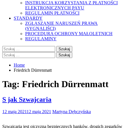
INSTRUKCJA KORZYSTANIA Z PŁATNOŚCI
ELEKTRONICZNYCH PAYU
REGULAMIN PŁATNOŚCI
STANDARDY
ZGŁASZANIE NARUSZEŃ PRAWA
(SYGNALIŚCI)
PROCEDURA OCHRONY MAŁOLETNICH
REGULAMINY
Szukaj:
Szukaj:
Home
Friedrich Dürrenmatt
Tag:
Friedrich Dürrenmatt
S jak Szwajcaria
12 maja 2021
12 maja 2021
Martyna Dębczyńska
Szwajcaria jest ojczyzną bezpiecznych banków, drogich zegarków