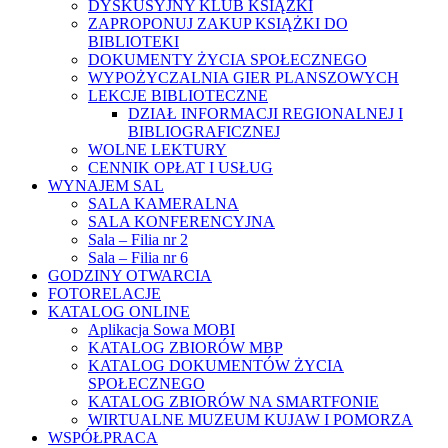
DYSKUSYJNY KLUB KSIĄŻKI
ZAPROPONUJ ZAKUP KSIĄŻKI DO
BIBLIOTEKI
DOKUMENTY ŻYCIA SPOŁECZNEGO
WYPOŻYCZALNIA GIER PLANSZOWYCH
LEKCJE BIBLIOTECZNE
DZIAŁ INFORMACJI REGIONALNEJ I
BIBLIOGRAFICZNEJ
WOLNE LEKTURY
CENNIK OPŁAT I USŁUG
WYNAJEM SAL
SALA KAMERALNA
SALA KONFERENCYJNA
Sala – Filia nr 2
Sala – Filia nr 6
GODZINY OTWARCIA
FOTORELACJE
KATALOG ONLINE
Aplikacja Sowa MOBI
KATALOG ZBIORÓW MBP
KATALOG DOKUMENTÓW ŻYCIA
SPOŁECZNEGO
KATALOG ZBIORÓW NA SMARTFONIE
WIRTUALNE MUZEUM KUJAW I POMORZA
WSPÓŁPRACA