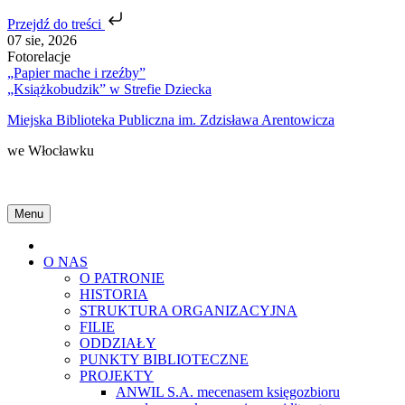
Przejdź do treści
Skip
07 sie, 2026
to
Fotorelacje
content
„Papier mache i rzeźby”
„Książkobudzik” w Strefie Dziecka
Miejska Biblioteka Publiczna im. Zdzisława Arentowicza
we Włocławku
Menu
Home
O NAS
O PATRONIE
HISTORIA
STRUKTURA ORGANIZACYJNA
FILIE
ODDZIAŁY
PUNKTY BIBLIOTECZNE
PROJEKTY
ANWIL S.A. mecenasem księgozbioru