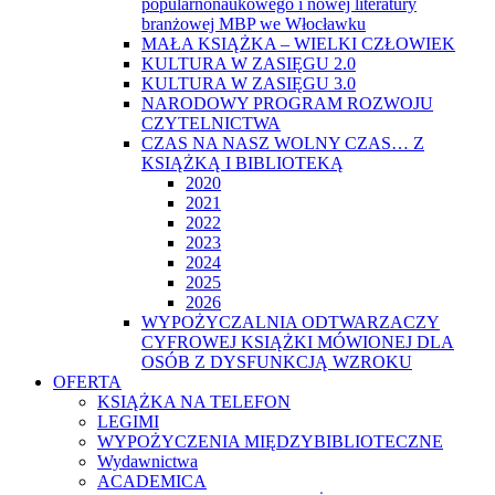
popularnonaukowego i nowej literatury
branżowej MBP we Włocławku
MAŁA KSIĄŻKA – WIELKI CZŁOWIEK
KULTURA W ZASIĘGU 2.0
KULTURA W ZASIĘGU 3.0
NARODOWY PROGRAM ROZWOJU
CZYTELNICTWA
CZAS NA NASZ WOLNY CZAS… Z
KSIĄŻKĄ I BIBLIOTEKĄ
2020
2021
2022
2023
2024
2025
2026
WYPOŻYCZALNIA ODTWARZACZY
CYFROWEJ KSIĄŻKI MÓWIONEJ DLA
OSÓB Z DYSFUNKCJĄ WZROKU
OFERTA
KSIĄŻKA NA TELEFON
LEGIMI
WYPOŻYCZENIA MIĘDZYBIBLIOTECZNE
Wydawnictwa
ACADEMICA