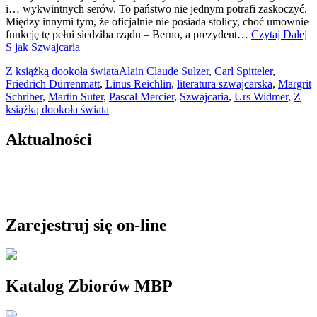
i… wykwintnych serów. To państwo nie jednym potrafi zaskoczyć.
Między innymi tym, że oficjalnie nie posiada stolicy, choć umownie
funkcję tę pełni siedziba rządu – Berno, a prezydent…
Czytaj Dalej
S jak Szwajcaria
Z książką dookoła świata
Alain Claude Sulzer
,
Carl Spitteler
,
Friedrich Dürrenmatt
,
Linus Reichlin
,
literatura szwajcarska
,
Margrit
Schriber
,
Martin Suter
,
Pascal Mercier
,
Szwajcaria
,
Urs Widmer
,
Z
książką dookoła świata
Aktualności
Zarejestruj się on-line
Katalog Zbiorów MBP