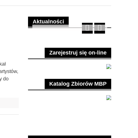
Aktualności
Zarejestruj się on-line
kał
rtystów,
y do
Katalog Zbiorów MBP