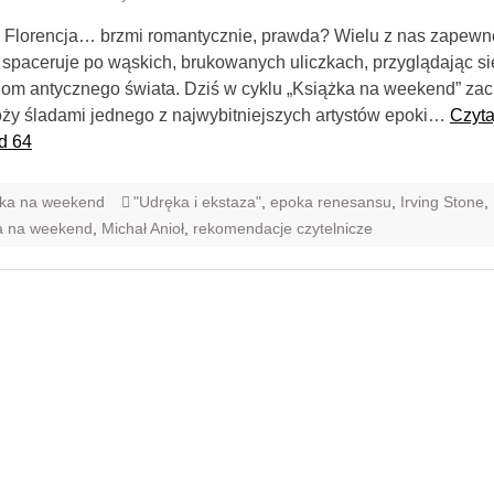
Florencja… brzmi romantycznie, prawda? Wielu z nas zapewn
spaceruje po wąskich, brukowanych uliczkach, przyglądając si
om antycznego świata. Dziś w cyklu „Książka na weekend” z
ży śladami jednego z najwybitniejszych artystów epoki…
Czyta
d 64
żka na weekend
"Udręka i ekstaza"
,
epoka renesansu
,
Irving Stone
,
a na weekend
,
Michał Anioł
,
rekomendacje czytelnicze