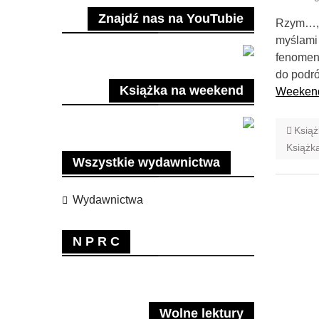
Znajdź nas na YouTubie
Rzym…, 
myślami 
fenomen
do podró
Książka na weekend
Weeken
Ksią
Książk
Wszystkie wydawnictwa
Wydawnictwa
N P R C
Wolne lektury