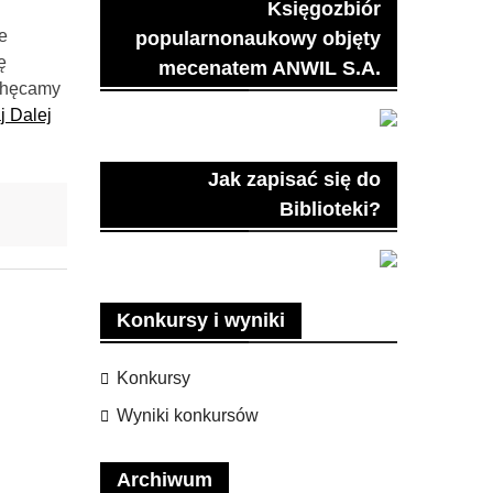
Księgozbiór
e
popularnonaukowy objęty
ę
mecenatem ANWIL S.A.
achęcamy
j Dalej
Jak zapisać się do
Biblioteki?
Konkursy i wyniki
Konkursy
Wyniki konkursów
Archiwum