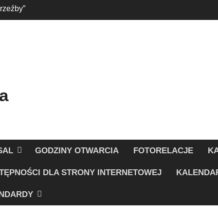
 rzeźby”
 w Strefie Dziecka
a
SAL
GODZINY OTWARCIA
FOTORELACJE
K
TĘPNOŚCI DLA STRONY INTERNETOWEJ
KALENDA
NDARDY