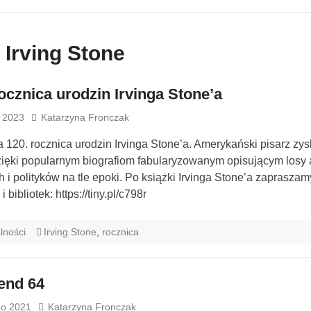
:
Irving Stone
rocznica urodzin Irvinga Stone’a
a 2023
Katarzyna Fronczak
a 120. rocznica urodzin Irvinga Stone’a. Amerykański pisarz zys
ięki popularnym biografiom fabularyzowanym opisującym losy a
 i polityków na tle epoki. Po książki Irvinga Stone’a zapraszam
i bibliotek: https://tiny.pl/c798r
lności
Irving Stone
,
rocznica
end 64
go 2021
Katarzyna Fronczak