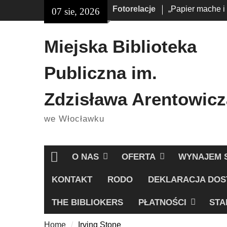
Skip
Fotorelacje
„Papier mache i
07 sie, 2026
treści
to
„Książkobudzik”
content
Miejska Biblioteka
Publiczna im.
Zdzisława Arentowicz
we Włocławku
O NAS
OFERTA
WYNAJEM 
Home
KONTAKT
RODO
DEKLARACJA DOS
THE BIBLIOKERS
PŁATNOŚCI
STA
Home
Irving Stone