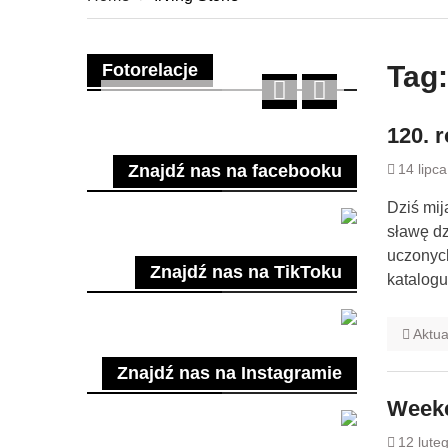
Fotorelacje
Tag
120. 
Znajdź nas na facebooku
14 lipc
Dziś mij
sławę dz
uczonych
Znajdź nas na TikToku
katalogu 
Aktua
Znajdź nas na Instagramie
Week
12 lute