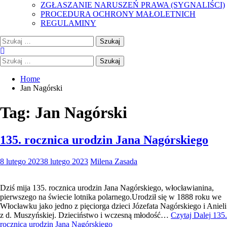
ZGŁASZANIE NARUSZEŃ PRAWA (SYGNALIŚCI)
PROCEDURA OCHRONY MAŁOLETNICH
REGULAMINY
Szukaj:
Szukaj:
Home
Jan Nagórski
Tag:
Jan Nagórski
135. rocznica urodzin Jana Nagórskiego
8 lutego 2023
8 lutego 2023
Milena Zasada
Dziś mija 135. rocznica urodzin Jana Nagórskiego, włocławianina,
pierwszego na świecie lotnika polarnego.Urodził się w 1888 roku we
Włocławku jako jedno z pięciorga dzieci Józefata Nagórskiego i Anieli
z d. Muszyńskiej. Dzieciństwo i wczesną młodość…
Czytaj Dalej
135.
rocznica urodzin Jana Nagórskiego