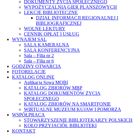
DOKUMENTY ŻYCIA SPOŁECZNEGO
WYPOŻYCZALNIA GIER PLANSZOWYCH
LEKCJE BIBLIOTECZNE
DZIAŁ INFORMACJI REGIONALNEJ I
BIBLIOGRAFICZNEJ
WOLNE LEKTURY
CENNIK OPŁAT I USŁUG
WYNAJEM SAL
SALA KAMERALNA
SALA KONFERENCYJNA
Sala – Filia nr 2
Sala – Filia nr 6
GODZINY OTWARCIA
FOTORELACJE
KATALOG ONLINE
Aplikacja Sowa MOBI
KATALOG ZBIORÓW MBP
KATALOG DOKUMENTÓW ŻYCIA
SPOŁECZNEGO
KATALOG ZBIORÓW NA SMARTFONIE
WIRTUALNE MUZEUM KUJAW I POMORZA
WSPÓŁPRACA
STOWARZYSZENIE BIBLIOTEKARZY POLSKICH
KOŁO PRZYJACIÓŁ BIBLIOTEKI
KONTAKT