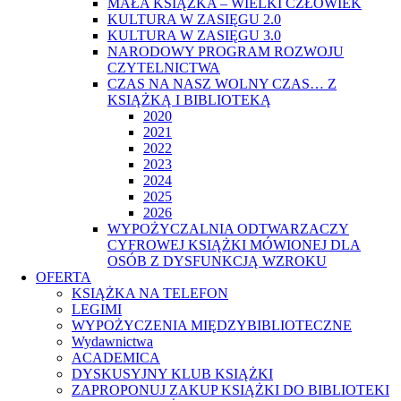
MAŁA KSIĄŻKA – WIELKI CZŁOWIEK
KULTURA W ZASIĘGU 2.0
KULTURA W ZASIĘGU 3.0
NARODOWY PROGRAM ROZWOJU
CZYTELNICTWA
CZAS NA NASZ WOLNY CZAS… Z
KSIĄŻKĄ I BIBLIOTEKĄ
2020
2021
2022
2023
2024
2025
2026
WYPOŻYCZALNIA ODTWARZACZY
CYFROWEJ KSIĄŻKI MÓWIONEJ DLA
OSÓB Z DYSFUNKCJĄ WZROKU
OFERTA
KSIĄŻKA NA TELEFON
LEGIMI
WYPOŻYCZENIA MIĘDZYBIBLIOTECZNE
Wydawnictwa
ACADEMICA
DYSKUSYJNY KLUB KSIĄŻKI
ZAPROPONUJ ZAKUP KSIĄŻKI DO BIBLIOTEKI