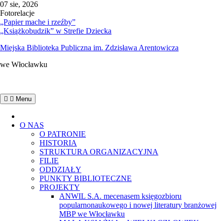
do
Skip
07 sie, 2026
treści
to
Fotorelacje
content
„Papier mache i rzeźby”
„Książkobudzik” w Strefie Dziecka
Miejska Biblioteka Publiczna im. Zdzisława Arentowicza
we Włocławku
Menu
Home
O NAS
O PATRONIE
HISTORIA
STRUKTURA ORGANIZACYJNA
FILIE
ODDZIAŁY
PUNKTY BIBLIOTECZNE
PROJEKTY
ANWIL S.A. mecenasem księgozbioru
popularnonaukowego i nowej literatury branżowej
MBP we Włocławku