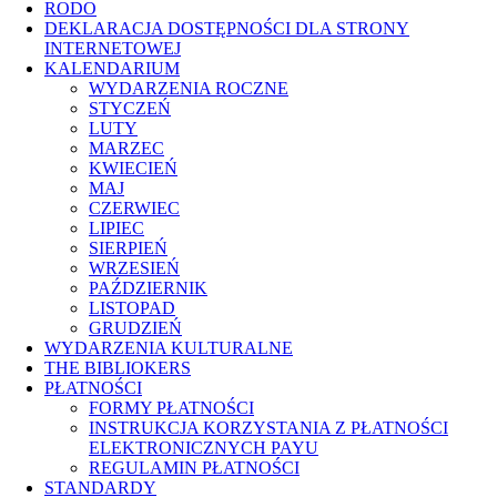
RODO
DEKLARACJA DOSTĘPNOŚCI DLA STRONY
INTERNETOWEJ
KALENDARIUM
WYDARZENIA ROCZNE
STYCZEŃ
LUTY
MARZEC
KWIECIEŃ
MAJ
CZERWIEC
LIPIEC
SIERPIEŃ
WRZESIEŃ
PAŹDZIERNIK
LISTOPAD
GRUDZIEŃ
WYDARZENIA KULTURALNE
THE BIBLIOKERS
PŁATNOŚCI
FORMY PŁATNOŚCI
INSTRUKCJA KORZYSTANIA Z PŁATNOŚCI
ELEKTRONICZNYCH PAYU
REGULAMIN PŁATNOŚCI
STANDARDY