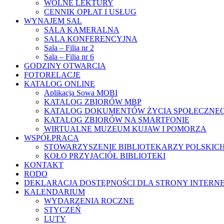
WOLNE LEKTURY
CENNIK OPŁAT I USŁUG
WYNAJEM SAL
SALA KAMERALNA
SALA KONFERENCYJNA
Sala – Filia nr 2
Sala – Filia nr 6
GODZINY OTWARCIA
FOTORELACJE
KATALOG ONLINE
Aplikacja Sowa MOBI
KATALOG ZBIORÓW MBP
KATALOG DOKUMENTÓW ŻYCIA SPOŁECZNE
KATALOG ZBIORÓW NA SMARTFONIE
WIRTUALNE MUZEUM KUJAW I POMORZA
WSPÓŁPRACA
STOWARZYSZENIE BIBLIOTEKARZY POLSKIC
KOŁO PRZYJACIÓŁ BIBLIOTEKI
KONTAKT
RODO
DEKLARACJA DOSTĘPNOŚCI DLA STRONY INTERN
KALENDARIUM
WYDARZENIA ROCZNE
STYCZEŃ
LUTY