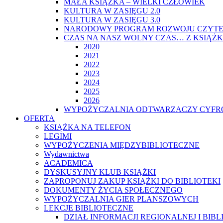
MAŁA KSIĄŻKA – WIELKI CZŁOWIEK
KULTURA W ZASIĘGU 2.0
KULTURA W ZASIĘGU 3.0
NARODOWY PROGRAM ROZWOJU CZYTE
CZAS NA NASZ WOLNY CZAS… Z KSIĄŻK
2020
2021
2022
2023
2024
2025
2026
WYPOŻYCZALNIA ODTWARZACZY CYFRO
OFERTA
KSIĄŻKA NA TELEFON
LEGIMI
WYPOŻYCZENIA MIĘDZYBIBLIOTECZNE
Wydawnictwa
ACADEMICA
DYSKUSYJNY KLUB KSIĄŻKI
ZAPROPONUJ ZAKUP KSIĄŻKI DO BIBLIOTEKI
DOKUMENTY ŻYCIA SPOŁECZNEGO
WYPOŻYCZALNIA GIER PLANSZOWYCH
LEKCJE BIBLIOTECZNE
DZIAŁ INFORMACJI REGIONALNEJ I BIB