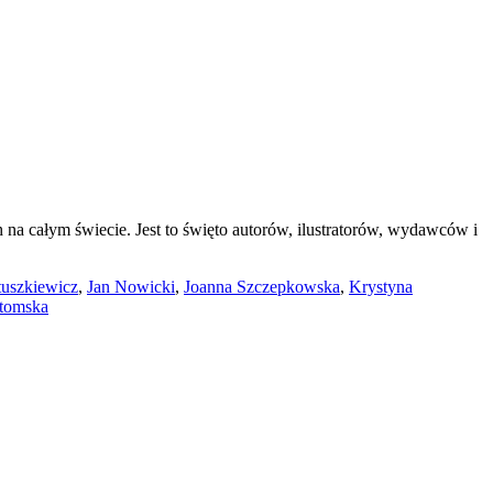
 całym świecie. Jest to święto autorów, ilustratorów, wydawców i
tuszkiewicz
,
Jan Nowicki
,
Joanna Szczepkowska
,
Krystyna
tomska