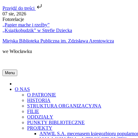
Przejdź do treści
Skip
07 sie, 2026
to
Fotorelacje
content
„Papier mache i rzeźby”
„Książkobudzik” w Strefie Dziecka
Miejska Biblioteka Publiczna im. Zdzisława Arentowicza
we Włocławku
Menu
Home
O NAS
O PATRONIE
HISTORIA
STRUKTURA ORGANIZACYJNA
FILIE
ODDZIAŁY
PUNKTY BIBLIOTECZNE
PROJEKTY
ANWIL S.A. mecenasem księgozbioru popularnon