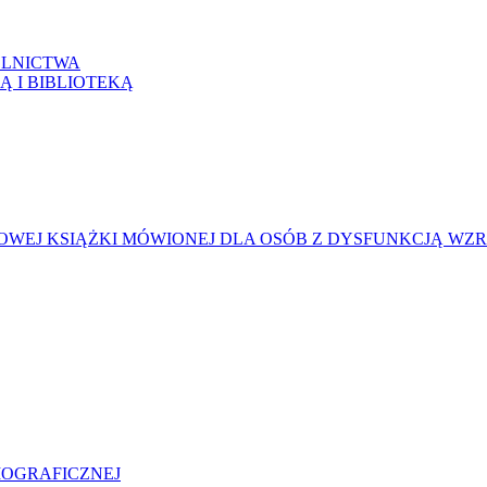
LNICTWA
Ą I BIBLIOTEKĄ
WEJ KSIĄŻKI MÓWIONEJ DLA OSÓB Z DYSFUNKCJĄ WZ
LIOGRAFICZNEJ