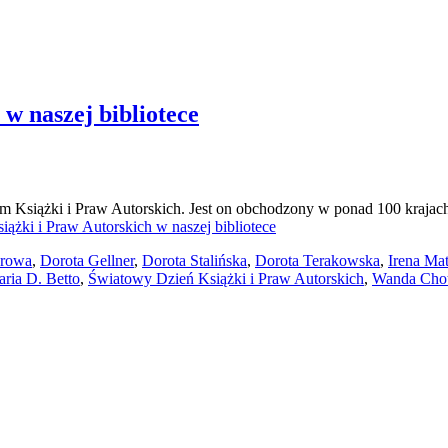
w naszej bibliotece
iążki i Praw Autorskich. Jest on obchodzony w ponad 100 krajach na
żki i Praw Autorskich w naszej bibliotece
erowa
,
Dorota Gellner
,
Dorota Stalińska
,
Dorota Terakowska
,
Irena Ma
ria D. Betto
,
Światowy Dzień Książki i Praw Autorskich
,
Wanda Cho