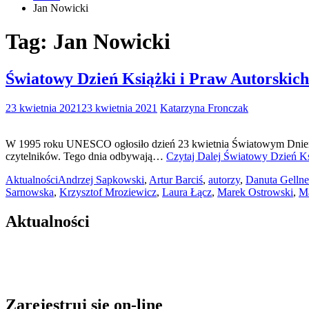
Jan Nowicki
Tag:
Jan Nowicki
Światowy Dzień Książki i Praw Autorskich 
23 kwietnia 2021
23 kwietnia 2021
Katarzyna Fronczak
W 1995 roku UNESCO ogłosiło dzień 23 kwietnia Światowym Dniem Ks
czytelników. Tego dnia odbywają…
Czytaj Dalej
Światowy Dzień Ksią
Aktualności
Andrzej Sapkowski
,
Artur Barciś
,
autorzy
,
Danuta Gelln
Sarnowska
,
Krzysztof Mroziewicz
,
Laura Łącz
,
Marek Ostrowski
,
Ma
Aktualności
Zarejestruj się on-line