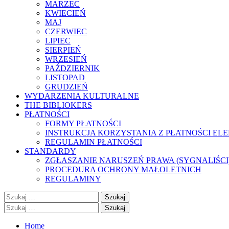
MARZEC
KWIECIEŃ
MAJ
CZERWIEC
LIPIEC
SIERPIEŃ
WRZESIEŃ
PAŹDZIERNIK
LISTOPAD
GRUDZIEŃ
WYDARZENIA KULTURALNE
THE BIBLIOKERS
PŁATNOŚCI
FORMY PŁATNOŚCI
INSTRUKCJA KORZYSTANIA Z PŁATNOŚCI EL
REGULAMIN PŁATNOŚCI
STANDARDY
ZGŁASZANIE NARUSZEŃ PRAWA (SYGNALIŚCI
PROCEDURA OCHRONY MAŁOLETNICH
REGULAMINY
Szukaj:
Szukaj:
Home