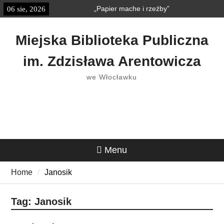
Skip
„Papier mache i rzeźby”
06 sie, 2026
treści
to
„Książkobudzik” w Strefie
content
Dziecka
Miejska Biblioteka Publiczna
im. Zdzisława Arentowicza
we Włocławku
Menu
Home
Janosik
Tag:
Janosik