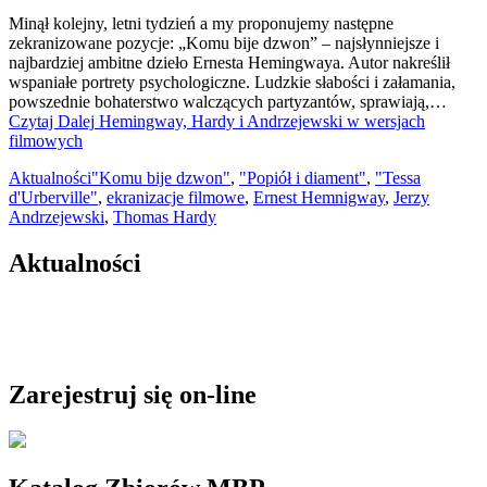
Minął kolejny, letni tydzień a my proponujemy następne
zekranizowane pozycje: „Komu bije dzwon” – najsłynniejsze i
najbardziej ambitne dzieło Ernesta Hemingwaya. Autor nakreślił
wspaniałe portrety psychologiczne. Ludzkie słabości i załamania,
powszednie bohaterstwo walczących partyzantów, sprawiają,…
Czytaj Dalej
Hemingway, Hardy i Andrzejewski w wersjach
filmowych
Aktualności
"Komu bije dzwon"
,
"Popiół i diament"
,
"Tessa
d'Urberville"
,
ekranizacje filmowe
,
Ernest Hemnigway
,
Jerzy
Andrzejewski
,
Thomas Hardy
Aktualności
Zarejestruj się on-line