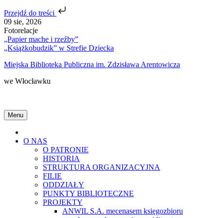
Przejdź do treści
Skip
09 sie, 2026
to
Fotorelacje
content
„Papier mache i rzeźby”
„Książkobudzik” w Strefie Dziecka
Miejska Biblioteka Publiczna im. Zdzisława Arentowicza
we Włocławku
Menu
Home
O NAS
O PATRONIE
HISTORIA
STRUKTURA ORGANIZACYJNA
FILIE
ODDZIAŁY
PUNKTY BIBLIOTECZNE
PROJEKTY
ANWIL S.A. mecenasem księgozbioru