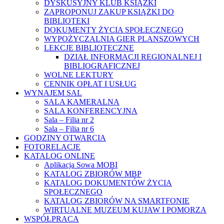
DYSKUSYJNY KLUB KSIĄŻKI
ZAPROPONUJ ZAKUP KSIĄŻKI DO
BIBLIOTEKI
DOKUMENTY ŻYCIA SPOŁECZNEGO
WYPOŻYCZALNIA GIER PLANSZOWYCH
LEKCJE BIBLIOTECZNE
DZIAŁ INFORMACJI REGIONALNEJ I
BIBLIOGRAFICZNEJ
WOLNE LEKTURY
CENNIK OPŁAT I USŁUG
WYNAJEM SAL
SALA KAMERALNA
SALA KONFERENCYJNA
Sala – Filia nr 2
Sala – Filia nr 6
GODZINY OTWARCIA
FOTORELACJE
KATALOG ONLINE
Aplikacja Sowa MOBI
KATALOG ZBIORÓW MBP
KATALOG DOKUMENTÓW ŻYCIA
SPOŁECZNEGO
KATALOG ZBIORÓW NA SMARTFONIE
WIRTUALNE MUZEUM KUJAW I POMORZA
WSPÓŁPRACA