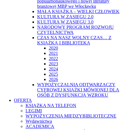
popularnonaukowego i nowej literatury
branżowej MBP we Włocławku
MAŁA KSIĄŻKA – WIELKI CZŁOWIEK
KULTURA W ZASIĘGU 2.0
KULTURA W ZASIĘGU 3.0
NARODOWY PROGRAM ROZWOJU
CZYTELNICTWA
CZAS NA NASZ WOLNY CZAS… Z
KSIĄŻKĄ I BIBLIOTEKĄ
2020
2021
2022
2023
2024
2025
2026
WYPOŻYCZALNIA ODTWARZACZY
CYFROWEJ KSIĄŻKI MÓWIONEJ DLA
OSÓB Z DYSFUNKCJĄ WZROKU
OFERTA
KSIĄŻKA NA TELEFON
LEGIMI
WYPOŻYCZENIA MIĘDZYBIBLIOTECZNE
Wydawnictwa
ACADEMICA