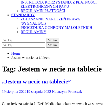
INSTRUKCJA KORZYSTANIA Z PŁATNOŚCI
ELEKTRONICZNYCH PAYU
REGULAMIN PŁATNOŚCI
STANDARDY
ZGŁASZANIE NARUSZEŃ PRAWA
(SYGNALIŚCI)
PROCEDURA OCHRONY MAŁOLETNICH
REGULAMINY
Szukaj:
Szukaj:
Home
Jestem w necie na tablecie
Tag:
Jestem w necie na tablecie
„Jestem w necie na tablecie”
19 sierpnia 2022
19 sierpnia 2022
Katarzyna Fronczak
Co to były za zajęcia ?! Dziś Mediateka pękała w szwach za sprawą