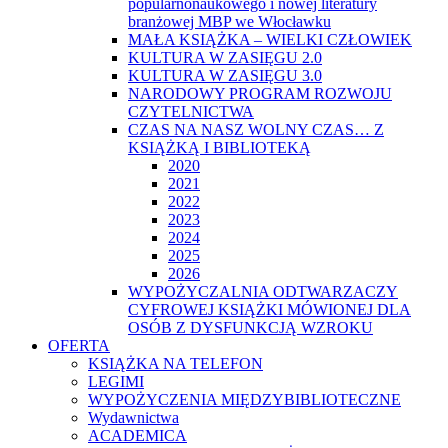
popularnonaukowego i nowej literatury
branżowej MBP we Włocławku
MAŁA KSIĄŻKA – WIELKI CZŁOWIEK
KULTURA W ZASIĘGU 2.0
KULTURA W ZASIĘGU 3.0
NARODOWY PROGRAM ROZWOJU
CZYTELNICTWA
CZAS NA NASZ WOLNY CZAS… Z
KSIĄŻKĄ I BIBLIOTEKĄ
2020
2021
2022
2023
2024
2025
2026
WYPOŻYCZALNIA ODTWARZACZY
CYFROWEJ KSIĄŻKI MÓWIONEJ DLA
OSÓB Z DYSFUNKCJĄ WZROKU
OFERTA
KSIĄŻKA NA TELEFON
LEGIMI
WYPOŻYCZENIA MIĘDZYBIBLIOTECZNE
Wydawnictwa
ACADEMICA