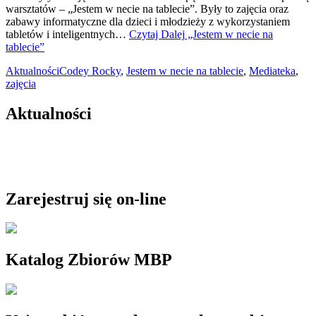
warsztatów – „Jestem w necie na tablecie”. Były to zajęcia oraz
zabawy informatyczne dla dzieci i młodzieży z wykorzystaniem
tabletów i inteligentnych…
Czytaj Dalej
„Jestem w necie na
tablecie”
Aktualności
Codey Rocky
,
Jestem w necie na tablecie
,
Mediateka
,
zajęcia
Aktualności
Zarejestruj się on-line
Katalog Zbiorów MBP