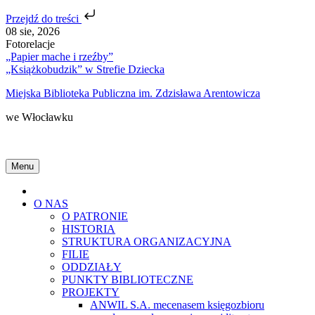
Przejdź do treści
Skip
08 sie, 2026
to
Fotorelacje
content
„Papier mache i rzeźby”
„Książkobudzik” w Strefie Dziecka
Miejska Biblioteka Publiczna im. Zdzisława Arentowicza
we Włocławku
Menu
Home
O NAS
O PATRONIE
HISTORIA
STRUKTURA ORGANIZACYJNA
FILIE
ODDZIAŁY
PUNKTY BIBLIOTECZNE
PROJEKTY
ANWIL S.A. mecenasem księgozbioru