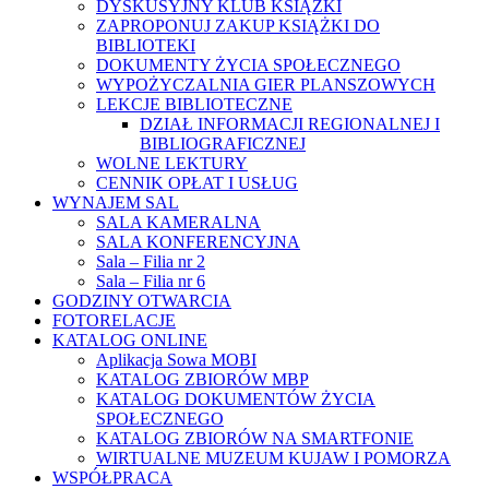
DYSKUSYJNY KLUB KSIĄŻKI
ZAPROPONUJ ZAKUP KSIĄŻKI DO
BIBLIOTEKI
DOKUMENTY ŻYCIA SPOŁECZNEGO
WYPOŻYCZALNIA GIER PLANSZOWYCH
LEKCJE BIBLIOTECZNE
DZIAŁ INFORMACJI REGIONALNEJ I
BIBLIOGRAFICZNEJ
WOLNE LEKTURY
CENNIK OPŁAT I USŁUG
WYNAJEM SAL
SALA KAMERALNA
SALA KONFERENCYJNA
Sala – Filia nr 2
Sala – Filia nr 6
GODZINY OTWARCIA
FOTORELACJE
KATALOG ONLINE
Aplikacja Sowa MOBI
KATALOG ZBIORÓW MBP
KATALOG DOKUMENTÓW ŻYCIA
SPOŁECZNEGO
KATALOG ZBIORÓW NA SMARTFONIE
WIRTUALNE MUZEUM KUJAW I POMORZA
WSPÓŁPRACA