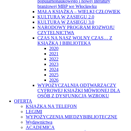
popularnonaukowego i nowej literatury
branżowej MBP we Włocławku
MAŁA KSIĄŻKA – WIELKI CZŁOWIEK
KULTURA W ZASIĘGU 2.0
KULTURA W ZASIĘGU 3.0
NARODOWY PROGRAM ROZWOJU
CZYTELNICTWA
CZAS NA NASZ WOLNY CZAS… Z
KSIĄŻKĄ I BIBLIOTEKĄ
2020
2021
2022
2023
2024
2025
2026
WYPOŻYCZALNIA ODTWARZACZY
CYFROWEJ KSIĄŻKI MÓWIONEJ DLA
OSÓB Z DYSFUNKCJĄ WZROKU
OFERTA
KSIĄŻKA NA TELEFON
LEGIMI
WYPOŻYCZENIA MIĘDZYBIBLIOTECZNE
Wydawnictwa
ACADEMICA