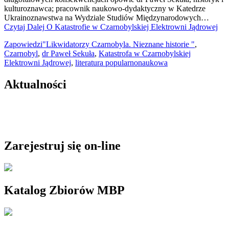
kulturoznawca; pracownik naukowo-dydaktyczny w Katedrze
Ukrainoznawstwa na Wydziale Studiów Międzynarodowych…
Czytaj Dalej
O Katastrofie w Czarnobylskiej Elektrowni Jądrowej
Zapowiedzi
"Likwidatorzy Czarnobyla. Nieznane historie "
,
Czarnobyl
,
dr Paweł Sekuła
,
Katastrofa w Czarnobylskiej
Elektrowni Jądrowej
,
literatura popularnonaukowa
Aktualności
Zarejestruj się on-line
Katalog Zbiorów MBP