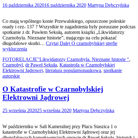
16 października 2020
16 października 2020
Martyna Dębczyńska
Co mają wspólnego konie Przewalskiego, opuszczone poleskie
osady i cez- 137 ? Wszystkie te zagadnienia były poruszane podczas
spotkanie z dr. Pawłem Sekułą, autorem książki „Likwidatorzy
Czarnobyla. Nieznane historie”, mającego na celu pokazać
długofalowe skutki…
Czytaj Dalej
O czarnobylskiej strefie
wykluczenia
FOTORELACJE
"Likwidatorzy Czarnobyla. Nieznane historie "
,
Czarnobyl
,
dr Paweł Sekuła
,
Katastrofa w Czarnobylskiej
Elektrowni Jądrowej
,
literatura popularnonaukowa
,
spotkanie
autorskie
O Katastrofie w Czarnobylskiej
Elektrowni Jądrowej
25 września 2020
25 września 2020
Martyna Dębczyńska
W październiku w Sali Kameralnej przy Placu Staszica 1 o
katastrofie w Czarnobylskiej Elektrowni Jądrowej oraz jej
długofalowych konsekwencjach opowie dr Paweł Sekuła, historyk i