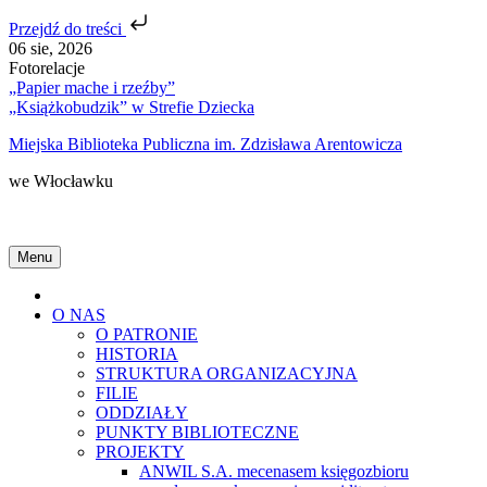
Przejdź do treści
Skip
06 sie, 2026
to
Fotorelacje
content
„Papier mache i rzeźby”
„Książkobudzik” w Strefie Dziecka
Miejska Biblioteka Publiczna im. Zdzisława Arentowicza
we Włocławku
Menu
Home
O NAS
O PATRONIE
HISTORIA
STRUKTURA ORGANIZACYJNA
FILIE
ODDZIAŁY
PUNKTY BIBLIOTECZNE
PROJEKTY
ANWIL S.A. mecenasem księgozbioru