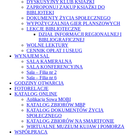
DYSKUSYJNY KLUB KSIĄŻKI
ZAPROPONUJ ZAKUP KSIĄŻKI DO
BIBLIOTEKI
DOKUMENTY ŻYCIA SPOŁECZNEGO
WYPOŻYCZALNIA GIER PLANSZOWYCH
LEKCJE BIBLIOTECZNE
DZIAŁ INFORMACJI REGIONALNEJ I
BIBLIOGRAFICZNEJ
WOLNE LEKTURY
CENNIK OPŁAT I USŁUG
WYNAJEM SAL
SALA KAMERALNA
SALA KONFERENCYJNA
Sala – Filia nr 2
Sala – Filia nr 6
GODZINY OTWARCIA
FOTORELACJE
KATALOG ONLINE
Aplikacja Sowa MOBI
KATALOG ZBIORÓW MBP
KATALOG DOKUMENTÓW ŻYCIA
SPOŁECZNEGO
KATALOG ZBIORÓW NA SMARTFONIE
WIRTUALNE MUZEUM KUJAW I POMORZA
WSPÓŁPRACA