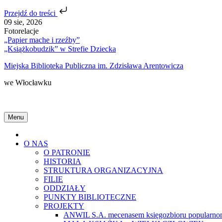
Przejdź do treści
Skip
09 sie, 2026
to
Fotorelacje
content
„Papier mache i rzeźby”
„Książkobudzik” w Strefie Dziecka
Miejska Biblioteka Publiczna im. Zdzisława Arentowicza
we Włocławku
Menu
Home
O NAS
O PATRONIE
HISTORIA
STRUKTURA ORGANIZACYJNA
FILIE
ODDZIAŁY
PUNKTY BIBLIOTECZNE
PROJEKTY
ANWIL S.A. mecenasem księgozbioru popularnon