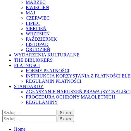
MARZEC
KWIECIEŃ
MAJ
CZERWIEC
LIPIEC
SIERPIEŃ
WRZESIEŃ
PAŹDZIERNIK
LISTOPAD
GRUDZIEŃ
WYDARZENIA KULTURALNE
THE BIBLIOKERS
PŁATNOŚCI
FORMY PŁATNOŚCI
INSTRUKCJA KORZYSTANIA Z PŁATNOŚCI EL
REGULAMIN PŁATNOŚCI
STANDARDY
ZGŁASZANIE NARUSZEŃ PRAWA (SYGNALIŚCI
PROCEDURA OCHRONY MAŁOLETNICH
REGULAMINY
Szukaj:
Szukaj:
Home