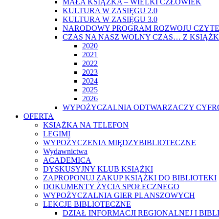
MAŁA KSIĄŻKA – WIELKI CZŁOWIEK
KULTURA W ZASIĘGU 2.0
KULTURA W ZASIĘGU 3.0
NARODOWY PROGRAM ROZWOJU CZYTE
CZAS NA NASZ WOLNY CZAS… Z KSIĄŻK
2020
2021
2022
2023
2024
2025
2026
WYPOŻYCZALNIA ODTWARZACZY CYFRO
OFERTA
KSIĄŻKA NA TELEFON
LEGIMI
WYPOŻYCZENIA MIĘDZYBIBLIOTECZNE
Wydawnictwa
ACADEMICA
DYSKUSYJNY KLUB KSIĄŻKI
ZAPROPONUJ ZAKUP KSIĄŻKI DO BIBLIOTEKI
DOKUMENTY ŻYCIA SPOŁECZNEGO
WYPOŻYCZALNIA GIER PLANSZOWYCH
LEKCJE BIBLIOTECZNE
DZIAŁ INFORMACJI REGIONALNEJ I BIB