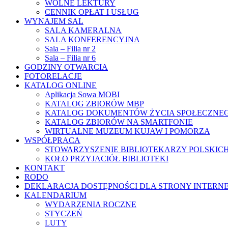
WOLNE LEKTURY
CENNIK OPŁAT I USŁUG
WYNAJEM SAL
SALA KAMERALNA
SALA KONFERENCYJNA
Sala – Filia nr 2
Sala – Filia nr 6
GODZINY OTWARCIA
FOTORELACJE
KATALOG ONLINE
Aplikacja Sowa MOBI
KATALOG ZBIORÓW MBP
KATALOG DOKUMENTÓW ŻYCIA SPOŁECZNE
KATALOG ZBIORÓW NA SMARTFONIE
WIRTUALNE MUZEUM KUJAW I POMORZA
WSPÓŁPRACA
STOWARZYSZENIE BIBLIOTEKARZY POLSKIC
KOŁO PRZYJACIÓŁ BIBLIOTEKI
KONTAKT
RODO
DEKLARACJA DOSTĘPNOŚCI DLA STRONY INTERN
KALENDARIUM
WYDARZENIA ROCZNE
STYCZEŃ
LUTY