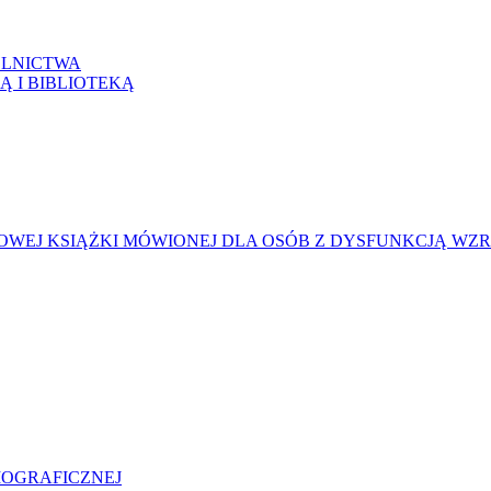
LNICTWA
Ą I BIBLIOTEKĄ
WEJ KSIĄŻKI MÓWIONEJ DLA OSÓB Z DYSFUNKCJĄ WZ
LIOGRAFICZNEJ