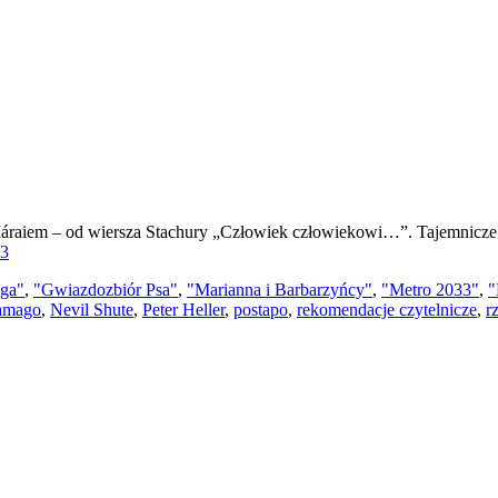
raiem – od wiersza Stachury „Człowiek człowiekowi…”. Tajemnicze zj
33
ga"
,
"Gwiazdozbiór Psa"
,
"Marianna i Barbarzyńcy"
,
"Metro 2033"
,
"
ramago
,
Nevil Shute
,
Peter Heller
,
postapo
,
rekomendacje czytelnicze
,
r