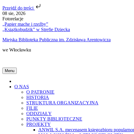
Przejdź do treści
Skip
08 sie, 2026
to
Fotorelacje
content
„Papier mache i rzeźby”
„Książkobudzik” w Strefie Dziecka
Miejska Biblioteka Publiczna im. Zdzisława Arentowicza
we Włocławku
Menu
Home
O NAS
O PATRONIE
HISTORIA
STRUKTURA ORGANIZACYJNA
FILIE
ODDZIAŁY
PUNKTY BIBLIOTECZNE
PROJEKTY
ANWIL S.A. mecenasem księgozbioru popularnon