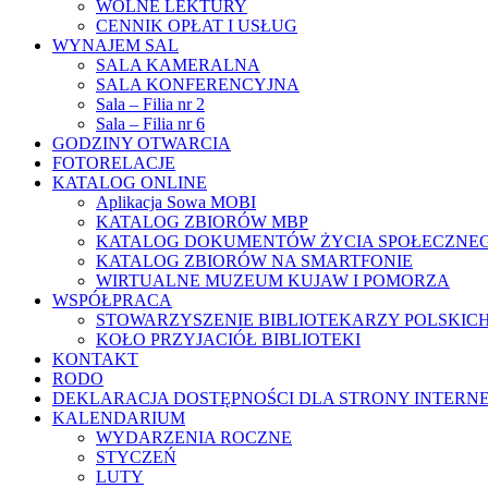
WOLNE LEKTURY
CENNIK OPŁAT I USŁUG
WYNAJEM SAL
SALA KAMERALNA
SALA KONFERENCYJNA
Sala – Filia nr 2
Sala – Filia nr 6
GODZINY OTWARCIA
FOTORELACJE
KATALOG ONLINE
Aplikacja Sowa MOBI
KATALOG ZBIORÓW MBP
KATALOG DOKUMENTÓW ŻYCIA SPOŁECZNE
KATALOG ZBIORÓW NA SMARTFONIE
WIRTUALNE MUZEUM KUJAW I POMORZA
WSPÓŁPRACA
STOWARZYSZENIE BIBLIOTEKARZY POLSKIC
KOŁO PRZYJACIÓŁ BIBLIOTEKI
KONTAKT
RODO
DEKLARACJA DOSTĘPNOŚCI DLA STRONY INTERN
KALENDARIUM
WYDARZENIA ROCZNE
STYCZEŃ
LUTY