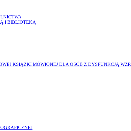
LNICTWA
Ą I BIBLIOTEKĄ
WEJ KSIĄŻKI MÓWIONEJ DLA OSÓB Z DYSFUNKCJĄ WZ
LIOGRAFICZNEJ