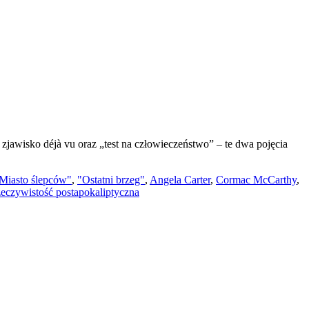
awisko déjà vu oraz „test na człowieczeństwo” – te dwa pojęcia
Miasto ślepców"
,
"Ostatni brzeg"
,
Angela Carter
,
Cormac McCarthy
,
zeczywistość postapokaliptyczna