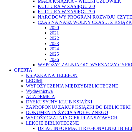
MAŁA KSIĄŻKA – WIELKI CZŁOWIEK
KULTURA W ZASIĘGU 2.0
KULTURA W ZASIĘGU 3.0
NARODOWY PROGRAM ROZWOJU CZYTE
CZAS NA NASZ WOLNY CZAS… Z KSIĄŻK
2020
2021
2022
2023
2024
2025
2026
WYPOŻYCZALNIA ODTWARZACZY CYFRO
OFERTA
KSIĄŻKA NA TELEFON
LEGIMI
WYPOŻYCZENIA MIĘDZYBIBLIOTECZNE
Wydawnictwa
ACADEMICA
DYSKUSYJNY KLUB KSIĄŻKI
ZAPROPONUJ ZAKUP KSIĄŻKI DO BIBLIOTEKI
DOKUMENTY ŻYCIA SPOŁECZNEGO
WYPOŻYCZALNIA GIER PLANSZOWYCH
LEKCJE BIBLIOTECZNE
DZIAŁ INFORMACJI REGIONALNEJ I BIB