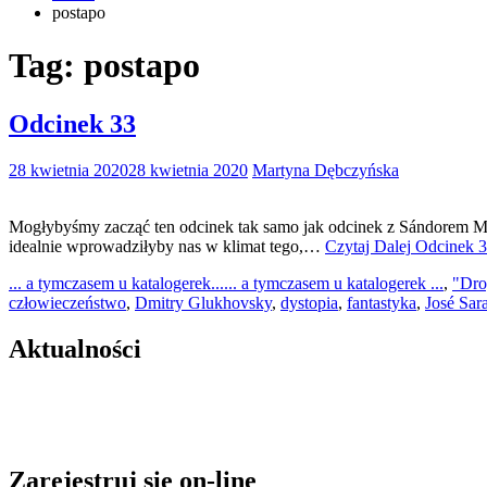
postapo
Tag:
postapo
Odcinek 33
28 kwietnia 2020
28 kwietnia 2020
Martyna Dębczyńska
Mogłybyśmy zacząć ten odcinek tak samo jak odcinek z Sándorem Má
idealnie wprowadziłyby nas w klimat tego,…
Czytaj Dalej
Odcinek 
... a tymczasem u katalogerek...
... a tymczasem u katalogerek ...
,
"Dro
człowieczeństwo
,
Dmitry Glukhovsky
,
dystopia
,
fantastyka
,
José Sa
Aktualności
Zarejestruj się on-line