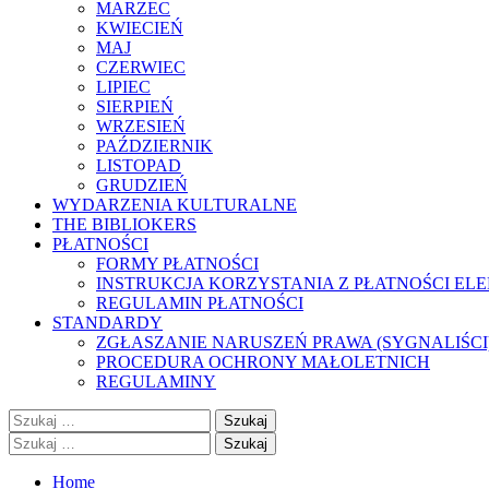
MARZEC
KWIECIEŃ
MAJ
CZERWIEC
LIPIEC
SIERPIEŃ
WRZESIEŃ
PAŹDZIERNIK
LISTOPAD
GRUDZIEŃ
WYDARZENIA KULTURALNE
THE BIBLIOKERS
PŁATNOŚCI
FORMY PŁATNOŚCI
INSTRUKCJA KORZYSTANIA Z PŁATNOŚCI EL
REGULAMIN PŁATNOŚCI
STANDARDY
ZGŁASZANIE NARUSZEŃ PRAWA (SYGNALIŚCI
PROCEDURA OCHRONY MAŁOLETNICH
REGULAMINY
Szukaj:
Szukaj:
Home