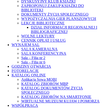
DYSKUSYJNY KLUB KSIĄŻKI
ZAPROPONUJ ZAKUP KSIĄŻKI DO
BIBLIOTEKI
DOKUMENTY ŻYCIA SPOŁECZNEGO
WYPOŻYCZALNIA GIER PLANSZOWYCH
LEKCJE BIBLIOTECZNE
DZIAŁ INFORMACJI REGIONALNEJ I
BIBLIOGRAFICZNEJ
WOLNE LEKTURY
CENNIK OPŁAT I USŁUG
WYNAJEM SAL
SALA KAMERALNA
SALA KONFERENCYJNA
Sala – Filia nr 2
Sala – Filia nr 6
GODZINY OTWARCIA
FOTORELACJE
KATALOG ONLINE
Aplikacja Sowa MOBI
KATALOG ZBIORÓW MBP
KATALOG DOKUMENTÓW ŻYCIA
SPOŁECZNEGO
KATALOG ZBIORÓW NA SMARTFONIE
WIRTUALNE MUZEUM KUJAW I POMORZA
WSPÓŁPRACA