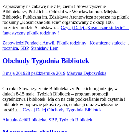
Zapraszamy na zabawę nie z tej ziemi ! Stowarzyszenie
Bibliotekarzy Polskich – Oddział we Włocławku oraz Miejska
Biblioteka Publiczna im. Zdzisława Arentowicza zaprasza na piknik
rodzinny „Kosmiczne Stulecie” organizowany z okazji 100.
rocznicy urodzin Stanisława…
Czytaj Dalej
„Kosmiczne stulecie” –
fantastyczny piknik rodzinny !
Zapowiedzi
Fundacja Anwil
,
Piknik rodzinny "Kosmiczne stulecie"
,
rocznica
,
SBP
,
Stanisław Lem
Obchody Tygodnia Bibliotek
8 maja 2019
28 października 2019
Martyna Dębczyńska
Co roku Stowarzyszenie Bibliotekarzy Polskich organizuje, w
dniach 8-15 maja, Tydzień Bibliotek – program promocji
czytelnictwa i bibliotek. Ma on na celu podkreślanie roli czytania i
bibliotek w poprawie jakości życia, edukacji oraz zwiększanie
prestiżu…
Czytaj Dalej
Obchody Tygodnia Bibliotek
Aktualności
#Biblioteka
,
SBP
,
Tydzień Bibliotek