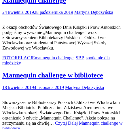
Mannequin challenge
24 kwietnia 2019
28 października 2019
Martyna Dębczyńska
Z okazji obchodów Światowego Dnia Książki i Praw Autorskich
podjęliśmy wyzwanie „Mannequin challenge” wraz
z Stowarzyszeniem Bibliotekarzy Polskich – Oddział we
Włocławku oraz studentami Państwowej Wyższej Szkoły
Zawodowej we Włocławku.
FOTORELACJE
mannequin challenge
,
SBP
,
spotkanie dla
młodzieży
Mannequin challenge w bibliotece
18 kwietnia 2019
4 listopada 2019
Martyna Dębczyńska
Stowarzyszenie Bibliotekarzy Polskich Oddział we Włocławku i
Miejska Biblioteka Publiczna im. Zdzisława Arentowicza we
Włocławku z okazji Światowego Dnia Książki i Praw Autorskich
organizuje 3 edycję „Mannequin Challenge”. Akcja polega na
zatrzymaniu się na chwilę…
Czytaj Dalej
Mannequin challenge w
bibliotece