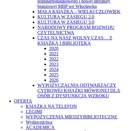
popularnonaukowego i nowej literatury
branżowej MBP we Włocławku
MAŁA KSIĄŻKA – WIELKI CZŁOWIEK
KULTURA W ZASIĘGU 2.0
KULTURA W ZASIĘGU 3.0
NARODOWY PROGRAM ROZWOJU
CZYTELNICTWA
CZAS NA NASZ WOLNY CZAS… Z
KSIĄŻKĄ I BIBLIOTEKĄ
2020
2021
2022
2023
2024
2025
2026
WYPOŻYCZALNIA ODTWARZACZY
CYFROWEJ KSIĄŻKI MÓWIONEJ DLA
OSÓB Z DYSFUNKCJĄ WZROKU
OFERTA
KSIĄŻKA NA TELEFON
LEGIMI
WYPOŻYCZENIA MIĘDZYBIBLIOTECZNE
Wydawnictwa
ACADEMICA