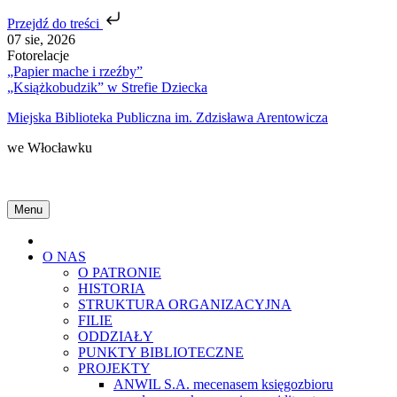
Przejdź do treści
Skip
07 sie, 2026
to
Fotorelacje
content
„Papier mache i rzeźby”
„Książkobudzik” w Strefie Dziecka
Miejska Biblioteka Publiczna im. Zdzisława Arentowicza
we Włocławku
Menu
Home
O NAS
O PATRONIE
HISTORIA
STRUKTURA ORGANIZACYJNA
FILIE
ODDZIAŁY
PUNKTY BIBLIOTECZNE
PROJEKTY
ANWIL S.A. mecenasem księgozbioru