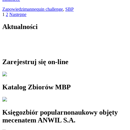
Zapowiedzi
mannequin challenge
,
SBP
Stronicowanie
1
2
Następne
wpisów
Aktualności
Zarejestruj się on-line
Katalog Zbiorów MBP
Księgozbiór popularnonaukowy objęty
mecenatem ANWIL S.A.