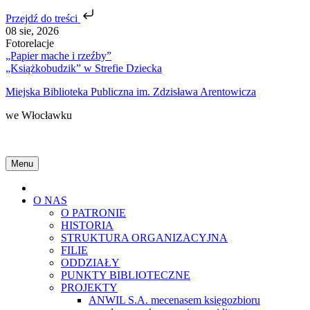
Przejdź do treści
Skip
08 sie, 2026
to
Fotorelacje
content
„Papier mache i rzeźby”
„Książkobudzik” w Strefie Dziecka
Miejska Biblioteka Publiczna im. Zdzisława Arentowicza
we Włocławku
Menu
Home
O NAS
O PATRONIE
HISTORIA
STRUKTURA ORGANIZACYJNA
FILIE
ODDZIAŁY
PUNKTY BIBLIOTECZNE
PROJEKTY
ANWIL S.A. mecenasem księgozbioru