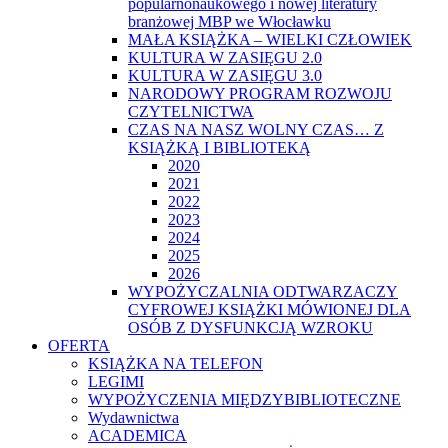
popularnonaukowego i nowej literatury
branżowej MBP we Włocławku
MAŁA KSIĄŻKA – WIELKI CZŁOWIEK
KULTURA W ZASIĘGU 2.0
KULTURA W ZASIĘGU 3.0
NARODOWY PROGRAM ROZWOJU
CZYTELNICTWA
CZAS NA NASZ WOLNY CZAS… Z
KSIĄŻKĄ I BIBLIOTEKĄ
2020
2021
2022
2023
2024
2025
2026
WYPOŻYCZALNIA ODTWARZACZY
CYFROWEJ KSIĄŻKI MÓWIONEJ DLA
OSÓB Z DYSFUNKCJĄ WZROKU
OFERTA
KSIĄŻKA NA TELEFON
LEGIMI
WYPOŻYCZENIA MIĘDZYBIBLIOTECZNE
Wydawnictwa
ACADEMICA