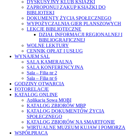
DYSKUSYJNY KLUB KSIĄŻKI
ZAPROPONUJ ZAKUP KSIĄŻKI DO
BIBLIOTEKI
DOKUMENTY ŻYCIA SPOŁECZNEGO
WYPOŻYCZALNIA GIER PLANSZOWYCH
LEKCJE BIBLIOTECZNE
DZIAŁ INFORMACJI REGIONALNEJ I
BIBLIOGRAFICZNEJ
WOLNE LEKTURY
CENNIK OPŁAT I USŁUG
WYNAJEM SAL
SALA KAMERALNA
SALA KONFERENCYJNA
Sala – Filia nr 2
Sala – Filia nr 6
GODZINY OTWARCIA
FOTORELACJE
KATALOG ONLINE
Aplikacja Sowa MOBI
KATALOG ZBIORÓW MBP
KATALOG DOKUMENTÓW ŻYCIA
SPOŁECZNEGO
KATALOG ZBIORÓW NA SMARTFONIE
WIRTUALNE MUZEUM KUJAW I POMORZA
WSPÓŁPRACA