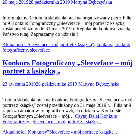
20 maja 2019
28 października 2019
Martyna Dębczyńska
Informujemy, że termin składania prac na organizowany przez Filię
nr 9 Konkurs Fotograficzny „Sleeveface – mój portret z książką”
został przedłużony do 31 maja 2019 r. Regulamin konkursu znajdą
Państwo tutaj. Zapraszamy do udziału !
Aktualności
"Sleeveface - mój portret z książką"
,
konkurs
,
konkurs
fotograficzny
,
sleeveface
Konkurs Fotograficzny „Sleeveface – mój
portret z książką „
23 kwietnia 2019
28 października 2019
Martyna Dębczyńska
Termin składania prac na Konkurs Fotograficzny „Sleeveface – mój
portret z książką” został przedłużony do 31 maja 2019 r. ! Filia nr 9
zaprasza amatorów fotografii do wzięcia udziału w Konkursie
Fotograficznym „Sleeveface – mój…
Czytaj Dalej
Konkurs
Fotograficzny „Sleeveface – mój portret z książką „
Aktualności
,
Konkursy
"Sleeveface - mój portret z książką"
,