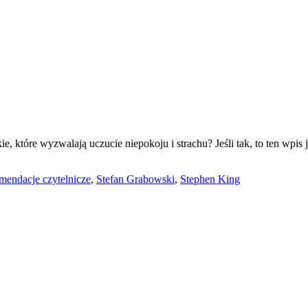
akie, które wyzwalają uczucie niepokoju i strachu? Jeśli tak, to ten w
mendacje czytelnicze
,
Stefan Grabowski
,
Stephen King