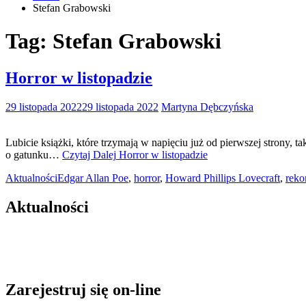
Stefan Grabowski
Tag:
Stefan Grabowski
Horror w listopadzie
29 listopada 2022
29 listopada 2022
Martyna Dębczyńska
Lubicie książki, które trzymają w napięciu już od pierwszej strony, t
o gatunku…
Czytaj Dalej
Horror w listopadzie
Aktualności
Edgar Allan Poe
,
horror
,
Howard Phillips Lovecraft
,
reko
Aktualności
Zarejestruj się on-line