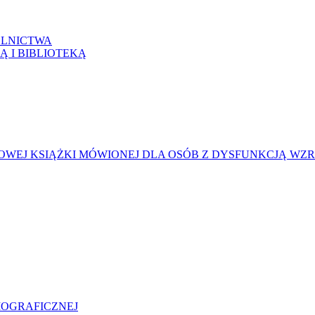
LNICTWA
Ą I BIBLIOTEKĄ
WEJ KSIĄŻKI MÓWIONEJ DLA OSÓB Z DYSFUNKCJĄ WZ
LIOGRAFICZNEJ