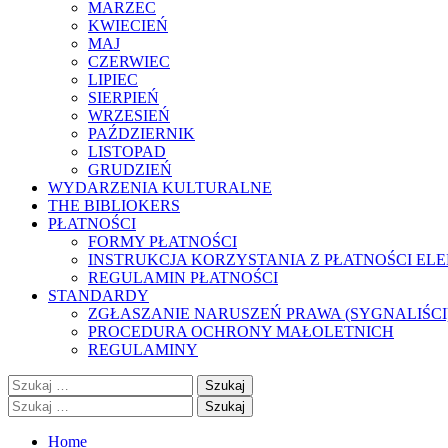
MARZEC
KWIECIEŃ
MAJ
CZERWIEC
LIPIEC
SIERPIEŃ
WRZESIEŃ
PAŹDZIERNIK
LISTOPAD
GRUDZIEŃ
WYDARZENIA KULTURALNE
THE BIBLIOKERS
PŁATNOŚCI
FORMY PŁATNOŚCI
INSTRUKCJA KORZYSTANIA Z PŁATNOŚCI EL
REGULAMIN PŁATNOŚCI
STANDARDY
ZGŁASZANIE NARUSZEŃ PRAWA (SYGNALIŚCI
PROCEDURA OCHRONY MAŁOLETNICH
REGULAMINY
Szukaj:
Szukaj:
Home