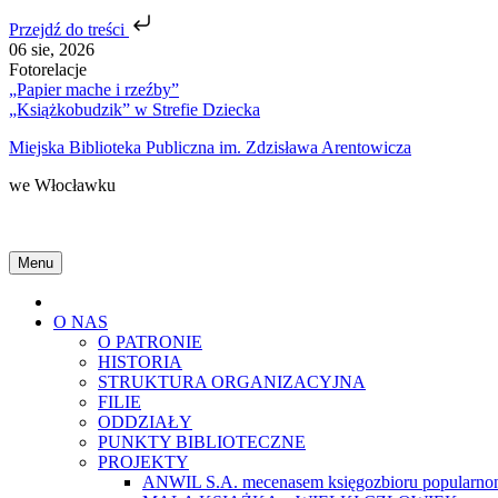
Przejdź do treści
Skip
06 sie, 2026
to
Fotorelacje
content
„Papier mache i rzeźby”
„Książkobudzik” w Strefie Dziecka
Miejska Biblioteka Publiczna im. Zdzisława Arentowicza
we Włocławku
Menu
Home
O NAS
O PATRONIE
HISTORIA
STRUKTURA ORGANIZACYJNA
FILIE
ODDZIAŁY
PUNKTY BIBLIOTECZNE
PROJEKTY
ANWIL S.A. mecenasem księgozbioru popularnon