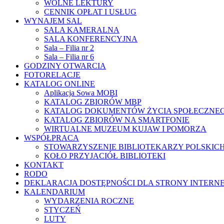
WOLNE LEKTURY
CENNIK OPŁAT I USŁUG
WYNAJEM SAL
SALA KAMERALNA
SALA KONFERENCYJNA
Sala – Filia nr 2
Sala – Filia nr 6
GODZINY OTWARCIA
FOTORELACJE
KATALOG ONLINE
Aplikacja Sowa MOBI
KATALOG ZBIORÓW MBP
KATALOG DOKUMENTÓW ŻYCIA SPOŁECZNE
KATALOG ZBIORÓW NA SMARTFONIE
WIRTUALNE MUZEUM KUJAW I POMORZA
WSPÓŁPRACA
STOWARZYSZENIE BIBLIOTEKARZY POLSKIC
KOŁO PRZYJACIÓŁ BIBLIOTEKI
KONTAKT
RODO
DEKLARACJA DOSTĘPNOŚCI DLA STRONY INTERN
KALENDARIUM
WYDARZENIA ROCZNE
STYCZEŃ
LUTY