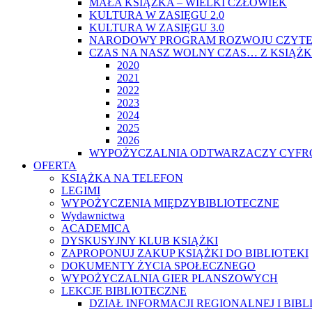
MAŁA KSIĄŻKA – WIELKI CZŁOWIEK
KULTURA W ZASIĘGU 2.0
KULTURA W ZASIĘGU 3.0
NARODOWY PROGRAM ROZWOJU CZYTE
CZAS NA NASZ WOLNY CZAS… Z KSIĄŻK
2020
2021
2022
2023
2024
2025
2026
WYPOŻYCZALNIA ODTWARZACZY CYFRO
OFERTA
KSIĄŻKA NA TELEFON
LEGIMI
WYPOŻYCZENIA MIĘDZYBIBLIOTECZNE
Wydawnictwa
ACADEMICA
DYSKUSYJNY KLUB KSIĄŻKI
ZAPROPONUJ ZAKUP KSIĄŻKI DO BIBLIOTEKI
DOKUMENTY ŻYCIA SPOŁECZNEGO
WYPOŻYCZALNIA GIER PLANSZOWYCH
LEKCJE BIBLIOTECZNE
DZIAŁ INFORMACJI REGIONALNEJ I BIB