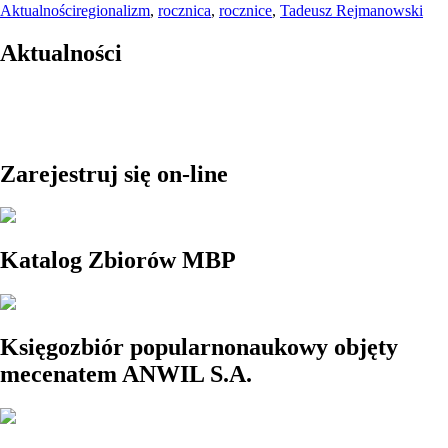
Aktualności
regionalizm
,
rocznica
,
rocznice
,
Tadeusz Rejmanowski
Aktualności
Zarejestruj się on-line
Katalog Zbiorów MBP
Księgozbiór popularnonaukowy objęty
mecenatem ANWIL S.A.