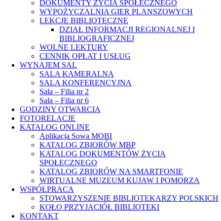
DOKUMENTY ŻYCIA SPOŁECZNEGO
WYPOŻYCZALNIA GIER PLANSZOWYCH
LEKCJE BIBLIOTECZNE
DZIAŁ INFORMACJI REGIONALNEJ I
BIBLIOGRAFICZNEJ
WOLNE LEKTURY
CENNIK OPŁAT I USŁUG
WYNAJEM SAL
SALA KAMERALNA
SALA KONFERENCYJNA
Sala – Filia nr 2
Sala – Filia nr 6
GODZINY OTWARCIA
FOTORELACJE
KATALOG ONLINE
Aplikacja Sowa MOBI
KATALOG ZBIORÓW MBP
KATALOG DOKUMENTÓW ŻYCIA
SPOŁECZNEGO
KATALOG ZBIORÓW NA SMARTFONIE
WIRTUALNE MUZEUM KUJAW I POMORZA
WSPÓŁPRACA
STOWARZYSZENIE BIBLIOTEKARZY POLSKICH
KOŁO PRZYJACIÓŁ BIBLIOTEKI
KONTAKT