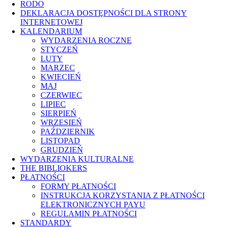
RODO
DEKLARACJA DOSTĘPNOŚCI DLA STRONY
INTERNETOWEJ
KALENDARIUM
WYDARZENIA ROCZNE
STYCZEŃ
LUTY
MARZEC
KWIECIEŃ
MAJ
CZERWIEC
LIPIEC
SIERPIEŃ
WRZESIEŃ
PAŹDZIERNIK
LISTOPAD
GRUDZIEŃ
WYDARZENIA KULTURALNE
THE BIBLIOKERS
PŁATNOŚCI
FORMY PŁATNOŚCI
INSTRUKCJA KORZYSTANIA Z PŁATNOŚCI
ELEKTRONICZNYCH PAYU
REGULAMIN PŁATNOŚCI
STANDARDY