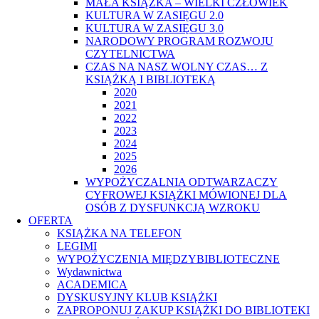
MAŁA KSIĄŻKA – WIELKI CZŁOWIEK
KULTURA W ZASIĘGU 2.0
KULTURA W ZASIĘGU 3.0
NARODOWY PROGRAM ROZWOJU
CZYTELNICTWA
CZAS NA NASZ WOLNY CZAS… Z
KSIĄŻKĄ I BIBLIOTEKĄ
2020
2021
2022
2023
2024
2025
2026
WYPOŻYCZALNIA ODTWARZACZY
CYFROWEJ KSIĄŻKI MÓWIONEJ DLA
OSÓB Z DYSFUNKCJĄ WZROKU
OFERTA
KSIĄŻKA NA TELEFON
LEGIMI
WYPOŻYCZENIA MIĘDZYBIBLIOTECZNE
Wydawnictwa
ACADEMICA
DYSKUSYJNY KLUB KSIĄŻKI
ZAPROPONUJ ZAKUP KSIĄŻKI DO BIBLIOTEKI