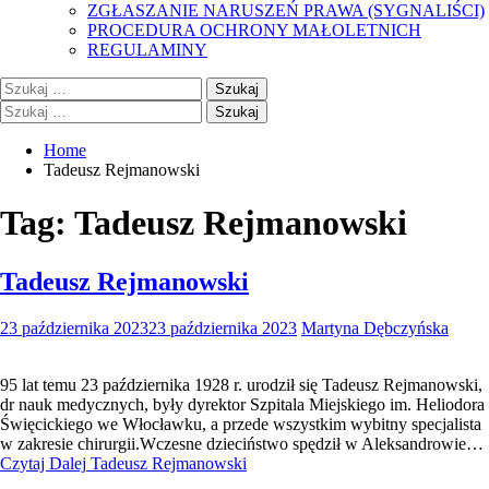
ZGŁASZANIE NARUSZEŃ PRAWA (SYGNALIŚCI)
PROCEDURA OCHRONY MAŁOLETNICH
REGULAMINY
Szukaj:
Szukaj:
Home
Tadeusz Rejmanowski
Tag:
Tadeusz Rejmanowski
Tadeusz Rejmanowski
23 października 2023
23 października 2023
Martyna Dębczyńska
95 lat temu 23 października 1928 r. urodził się Tadeusz Rejmanowski,
dr nauk medycznych, były dyrektor Szpitala Miejskiego im. Heliodora
Święcickiego we Włocławku, a przede wszystkim wybitny specjalista
w zakresie chirurgii.Wczesne dzieciństwo spędził w Aleksandrowie…
Czytaj Dalej
Tadeusz Rejmanowski