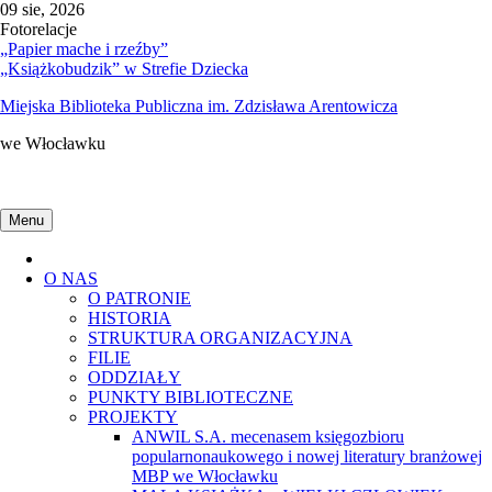
do
Skip
09 sie, 2026
treści
to
Fotorelacje
content
„Papier mache i rzeźby”
„Książkobudzik” w Strefie Dziecka
Miejska Biblioteka Publiczna im. Zdzisława Arentowicza
we Włocławku
Menu
Home
O NAS
O PATRONIE
HISTORIA
STRUKTURA ORGANIZACYJNA
FILIE
ODDZIAŁY
PUNKTY BIBLIOTECZNE
PROJEKTY
ANWIL S.A. mecenasem księgozbioru
popularnonaukowego i nowej literatury branżowej
MBP we Włocławku