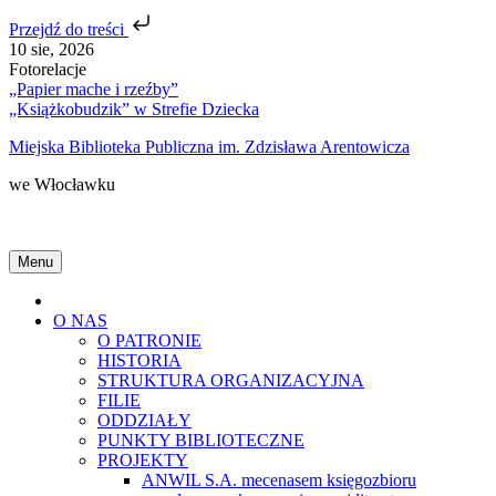
Przejdź do treści
Skip
10 sie, 2026
to
Fotorelacje
content
„Papier mache i rzeźby”
„Książkobudzik” w Strefie Dziecka
Miejska Biblioteka Publiczna im. Zdzisława Arentowicza
we Włocławku
Menu
Home
O NAS
O PATRONIE
HISTORIA
STRUKTURA ORGANIZACYJNA
FILIE
ODDZIAŁY
PUNKTY BIBLIOTECZNE
PROJEKTY
ANWIL S.A. mecenasem księgozbioru