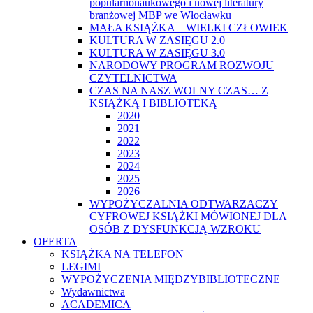
popularnonaukowego i nowej literatury
branżowej MBP we Włocławku
MAŁA KSIĄŻKA – WIELKI CZŁOWIEK
KULTURA W ZASIĘGU 2.0
KULTURA W ZASIĘGU 3.0
NARODOWY PROGRAM ROZWOJU
CZYTELNICTWA
CZAS NA NASZ WOLNY CZAS… Z
KSIĄŻKĄ I BIBLIOTEKĄ
2020
2021
2022
2023
2024
2025
2026
WYPOŻYCZALNIA ODTWARZACZY
CYFROWEJ KSIĄŻKI MÓWIONEJ DLA
OSÓB Z DYSFUNKCJĄ WZROKU
OFERTA
KSIĄŻKA NA TELEFON
LEGIMI
WYPOŻYCZENIA MIĘDZYBIBLIOTECZNE
Wydawnictwa
ACADEMICA