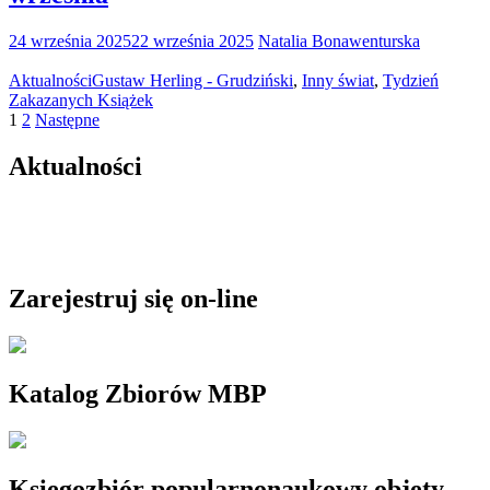
24 września 2025
22 września 2025
Natalia Bonawenturska
Aktualności
Gustaw Herling - Grudziński
,
Inny świat
,
Tydzień
Zakazanych Książek
Stronicowanie
1
2
Następne
wpisów
Aktualności
Zarejestruj się on-line
Katalog Zbiorów MBP
Księgozbiór popularnonaukowy objęty