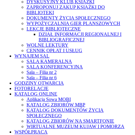
DYSKUSYJNY KLUB KSIĄŻKI
ZAPROPONUJ ZAKUP KSIĄŻKI DO
BIBLIOTEKI
DOKUMENTY ŻYCIA SPOŁECZNEGO
WYPOŻYCZALNIA GIER PLANSZOWYCH
LEKCJE BIBLIOTECZNE
DZIAŁ INFORMACJI REGIONALNEJ I
BIBLIOGRAFICZNEJ
WOLNE LEKTURY
CENNIK OPŁAT I USŁUG
WYNAJEM SAL
SALA KAMERALNA
SALA KONFERENCYJNA
Sala – Filia nr 2
Sala – Filia nr 6
GODZINY OTWARCIA
FOTORELACJE
KATALOG ONLINE
Aplikacja Sowa MOBI
KATALOG ZBIORÓW MBP
KATALOG DOKUMENTÓW ŻYCIA
SPOŁECZNEGO
KATALOG ZBIORÓW NA SMARTFONIE
WIRTUALNE MUZEUM KUJAW I POMORZA
WSPÓŁPRACA