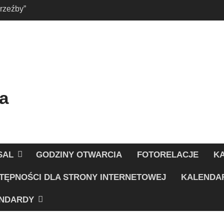
 rzeźby”
 w Strefie Dziecka
a
SAL
GODZINY OTWARCIA
FOTORELACJE
K
TĘPNOŚCI DLA STRONY INTERNETOWEJ
KALENDA
NDARDY