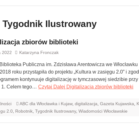
:
Tygodnik Ilustrowany
lizacja zbiorów biblioteki
a 2022
Katarzyna Fronczak
Biblioteka Publiczna im. Zdzisława Arentowicza we Włocławku 
2018 roku przystąpiła do projektu „Kultura w zasięgu 2.0” i zgod
ramem kontynuuje digitalizację w tymczasowej siedzibie przy 
a 1. Celem tego…
Czytaj Dalej
Digitalizacja zbiorów biblioteki
lności
ABC dla Włocławka i Kujaw
,
digitalizacja
,
Gazeta Kujawska
,
K
ęgu 2.0
,
Robotnik
,
Tygodnik Ilustrowany
,
Wiadomości Włocławskie