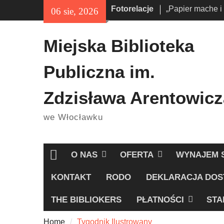
Skip
Fotorelacje
„Papier mache i
06 sie, 2026
treści
to
„Książkobudzik”
content
Miejska Biblioteka
Publiczna im.
Zdzisława Arentowicz
we Włocławku
O NAS
OFERTA
WYNAJEM 
Home
KONTAKT
RODO
DEKLARACJA DOS
THE BIBLIOKERS
PŁATNOŚCI
STA
Home
Tygodnik Ilustrowany