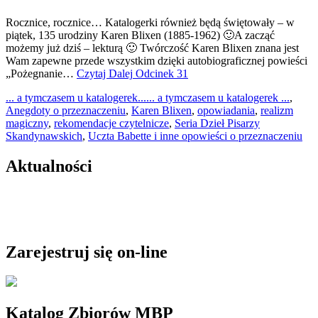
Rocznice, rocznice… Katalogerki również będą świętowały – w
piątek, 135 urodziny Karen Blixen (1885-1962) 🙂A zacząć
możemy już dziś – lekturą 🙂 Twórczość Karen Blixen znana jest
Wam zapewne przede wszystkim dzięki autobiograficznej powieści
„Pożegnanie…
Czytaj Dalej
Odcinek 31
... a tymczasem u katalogerek...
... a tymczasem u katalogerek ...
,
Anegdoty o przeznaczeniu
,
Karen Blixen
,
opowiadania
,
realizm
magiczny
,
rekomendacje czytelnicze
,
Seria Dzieł Pisarzy
Skandynawskich
,
Uczta Babette i inne opowieści o przeznaczeniu
Aktualności
Zarejestruj się on-line
Katalog Zbiorów MBP