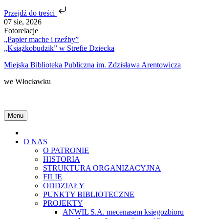
Przejdź do treści
Skip
07 sie, 2026
to
Fotorelacje
content
„Papier mache i rzeźby”
„Książkobudzik” w Strefie Dziecka
Miejska Biblioteka Publiczna im. Zdzisława Arentowicza
we Włocławku
Menu
Home
O NAS
O PATRONIE
HISTORIA
STRUKTURA ORGANIZACYJNA
FILIE
ODDZIAŁY
PUNKTY BIBLIOTECZNE
PROJEKTY
ANWIL S.A. mecenasem księgozbioru