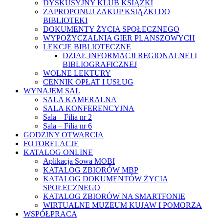
DYSKUSYJNY KLUB KSIĄŻKI
ZAPROPONUJ ZAKUP KSIĄŻKI DO
BIBLIOTEKI
DOKUMENTY ŻYCIA SPOŁECZNEGO
WYPOŻYCZALNIA GIER PLANSZOWYCH
LEKCJE BIBLIOTECZNE
DZIAŁ INFORMACJI REGIONALNEJ I
BIBLIOGRAFICZNEJ
WOLNE LEKTURY
CENNIK OPŁAT I USŁUG
WYNAJEM SAL
SALA KAMERALNA
SALA KONFERENCYJNA
Sala – Filia nr 2
Sala – Filia nr 6
GODZINY OTWARCIA
FOTORELACJE
KATALOG ONLINE
Aplikacja Sowa MOBI
KATALOG ZBIORÓW MBP
KATALOG DOKUMENTÓW ŻYCIA
SPOŁECZNEGO
KATALOG ZBIORÓW NA SMARTFONIE
WIRTUALNE MUZEUM KUJAW I POMORZA
WSPÓŁPRACA