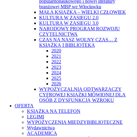
popularnonaukowego i nowej literatury
branżowej MBP we Włocławku
MAŁA KSIĄŻKA – WIELKI CZŁOWIEK
KULTURA W ZASIĘGU 2.0
KULTURA W ZASIĘGU 3.0
NARODOWY PROGRAM ROZWOJU
CZYTELNICTWA
CZAS NA NASZ WOLNY CZAS… Z
KSIĄŻKĄ I BIBLIOTEKĄ
2020
2021
2022
2023
2024
2025
2026
WYPOŻYCZALNIA ODTWARZACZY
CYFROWEJ KSIĄŻKI MÓWIONEJ DLA
OSÓB Z DYSFUNKCJĄ WZROKU
OFERTA
KSIĄŻKA NA TELEFON
LEGIMI
WYPOŻYCZENIA MIĘDZYBIBLIOTECZNE
Wydawnictwa
ACADEMICA