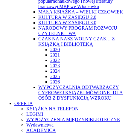
popularnonaukowego i nowej literatury
branżowej MBP we Włocławku
MAŁA KSIĄŻKA – WIELKI CZŁOWIEK
KULTURA W ZASIĘGU 2.0
KULTURA W ZASIĘGU 3.0
NARODOWY PROGRAM ROZWOJU
CZYTELNICTWA
CZAS NA NASZ WOLNY CZAS… Z
KSIĄŻKĄ I BIBLIOTEKĄ
2020
2021
2022
2023
2024
2025
2026
WYPOŻYCZALNIA ODTWARZACZY
CYFROWEJ KSIĄŻKI MÓWIONEJ DLA
OSÓB Z DYSFUNKCJĄ WZROKU
OFERTA
KSIĄŻKA NA TELEFON
LEGIMI
WYPOŻYCZENIA MIĘDZYBIBLIOTECZNE
Wydawnictwa
ACADEMICA