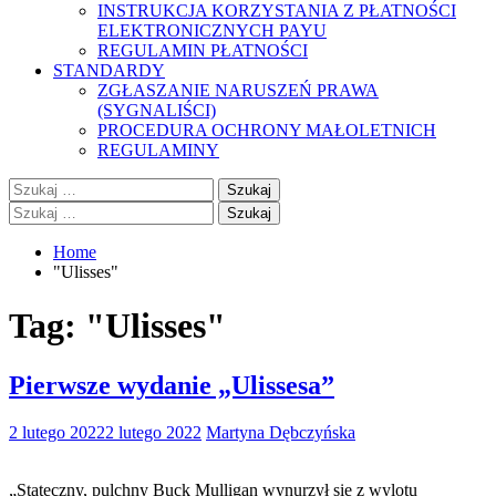
INSTRUKCJA KORZYSTANIA Z PŁATNOŚCI
ELEKTRONICZNYCH PAYU
REGULAMIN PŁATNOŚCI
STANDARDY
ZGŁASZANIE NARUSZEŃ PRAWA
(SYGNALIŚCI)
PROCEDURA OCHRONY MAŁOLETNICH
REGULAMINY
Szukaj:
Szukaj:
Home
"Ulisses"
Tag:
"Ulisses"
Pierwsze wydanie „Ulissesa”
2 lutego 2022
2 lutego 2022
Martyna Dębczyńska
„Stateczny, pulchny Buck Mulligan wynurzył się z wylotu