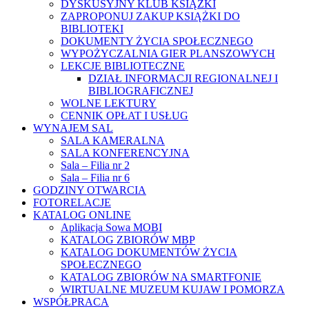
DYSKUSYJNY KLUB KSIĄŻKI
ZAPROPONUJ ZAKUP KSIĄŻKI DO
BIBLIOTEKI
DOKUMENTY ŻYCIA SPOŁECZNEGO
WYPOŻYCZALNIA GIER PLANSZOWYCH
LEKCJE BIBLIOTECZNE
DZIAŁ INFORMACJI REGIONALNEJ I
BIBLIOGRAFICZNEJ
WOLNE LEKTURY
CENNIK OPŁAT I USŁUG
WYNAJEM SAL
SALA KAMERALNA
SALA KONFERENCYJNA
Sala – Filia nr 2
Sala – Filia nr 6
GODZINY OTWARCIA
FOTORELACJE
KATALOG ONLINE
Aplikacja Sowa MOBI
KATALOG ZBIORÓW MBP
KATALOG DOKUMENTÓW ŻYCIA
SPOŁECZNEGO
KATALOG ZBIORÓW NA SMARTFONIE
WIRTUALNE MUZEUM KUJAW I POMORZA
WSPÓŁPRACA