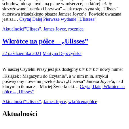
schodów, niosąc mydlaną pianę w miseczce, na której leżały
skrzyżowane lusterko i brzytwa” – tak rozpoczyna się „Ulisses”
autorstwa irlandzkiego pisarza Jamesa Joyce’a. Powieść uważana
jest za…
Czytaj Dalej
Pierwsze wydanie „Ulissesa”
Aktualności
"Ulisses"
,
James Joyce
,
rocznica
Wkrótce na półce – „Ulisses”
22 października 2021
Martyna Dębczyńska
W naszej Czytelni Prasy jest już dostępny 👉 👉 👉 nowy numer
„Książek : Magazynu do Czytania”, a w nim m.in. artykuł
poświęcony nowemu przekładowi „Ulissesa” Jamesa Joyce’a, nad
którym to tłumacz – Maciej Świerkocki…
Czytaj Dalej
Wkrótce na
półce – „Ulisses”
Aktualności
"Ulisses"
,
James Joyce
,
wkrótcenapółce
Aktualności