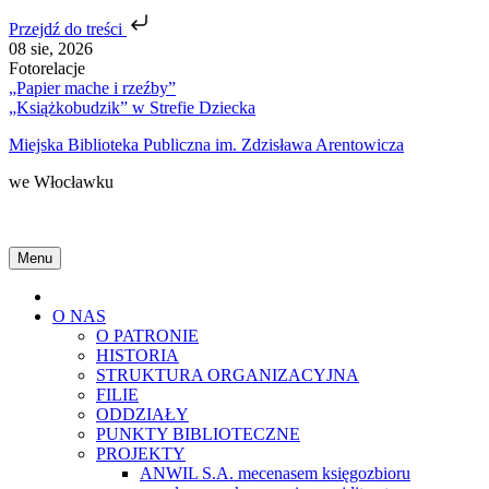
Przejdź do treści
Skip
08 sie, 2026
to
Fotorelacje
content
„Papier mache i rzeźby”
„Książkobudzik” w Strefie Dziecka
Miejska Biblioteka Publiczna im. Zdzisława Arentowicza
we Włocławku
Menu
Home
O NAS
O PATRONIE
HISTORIA
STRUKTURA ORGANIZACYJNA
FILIE
ODDZIAŁY
PUNKTY BIBLIOTECZNE
PROJEKTY
ANWIL S.A. mecenasem księgozbioru