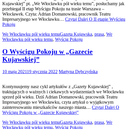
Kujawskiej” pt. „We Włocławku pół wieku temu”, posłuchamy jak
przebiegał II etap Wyścigu Pokoju na trasie Warszawa –
Włocławek. Czyta: Adrian Domanowski, pracownik Teatru
Impresaryjnego we Włocławku…
Czytaj Dalej
O II etapie Wyścigu
Pokoju
We Włocławku pół wieku temu
Gazeta Kujawska
,
prasa
,
We
Włocławku pół wieku temu
,
Wyścig Pokoju
O Wyścigu Pokoju w „Gazecie
Kujawskiej”
10 maja 2021
19 stycznia 2022
Martyna Dębczyńska
Kontynuujemy nasz cykl artykułów z „Gazety Kujawskiej” ,
traktujących o ważnych i ciekawych wydarzeniach we Włocławku
sprzed pół wieku. Dziś Adrian Domanowski, pracownik Teatru
Impresaryjnego we Włocławku, czyta artykuł o wyjątkowym
zainteresowaniu mieszkańców naszego miasta…
Czytaj Dalej
O
Wyścigu Pokoju w „Gazecie Kujawskiej”
We Włocławku pół wieku temu
Gazeta Kujawska
,
prasa
,
We
Włocławku pół wieku temu
,
Wyścig Pokoju