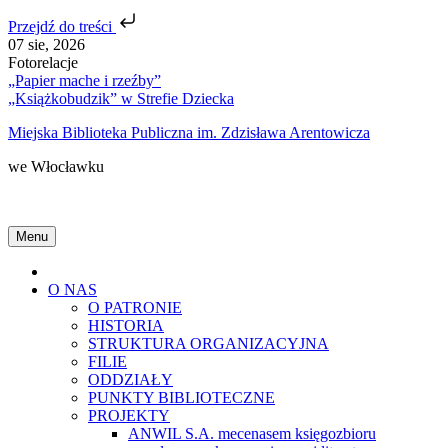
Przejdź do treści
Skip
07 sie, 2026
to
Fotorelacje
content
„Papier mache i rzeźby”
„Książkobudzik” w Strefie Dziecka
Miejska Biblioteka Publiczna im. Zdzisława Arentowicza
we Włocławku
Menu
Home
O NAS
O PATRONIE
HISTORIA
STRUKTURA ORGANIZACYJNA
FILIE
ODDZIAŁY
PUNKTY BIBLIOTECZNE
PROJEKTY
ANWIL S.A. mecenasem księgozbioru