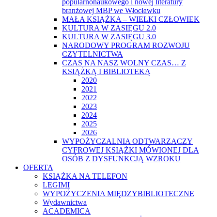
popularnonaukowego i nowej literatury
branżowej MBP we Włocławku
MAŁA KSIĄŻKA – WIELKI CZŁOWIEK
KULTURA W ZASIĘGU 2.0
KULTURA W ZASIĘGU 3.0
NARODOWY PROGRAM ROZWOJU
CZYTELNICTWA
CZAS NA NASZ WOLNY CZAS… Z
KSIĄŻKĄ I BIBLIOTEKĄ
2020
2021
2022
2023
2024
2025
2026
WYPOŻYCZALNIA ODTWARZACZY
CYFROWEJ KSIĄŻKI MÓWIONEJ DLA
OSÓB Z DYSFUNKCJĄ WZROKU
OFERTA
KSIĄŻKA NA TELEFON
LEGIMI
WYPOŻYCZENIA MIĘDZYBIBLIOTECZNE
Wydawnictwa
ACADEMICA