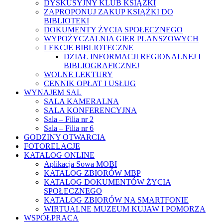
DYSKUSYJNY KLUB KSIĄŻKI
ZAPROPONUJ ZAKUP KSIĄŻKI DO
BIBLIOTEKI
DOKUMENTY ŻYCIA SPOŁECZNEGO
WYPOŻYCZALNIA GIER PLANSZOWYCH
LEKCJE BIBLIOTECZNE
DZIAŁ INFORMACJI REGIONALNEJ I
BIBLIOGRAFICZNEJ
WOLNE LEKTURY
CENNIK OPŁAT I USŁUG
WYNAJEM SAL
SALA KAMERALNA
SALA KONFERENCYJNA
Sala – Filia nr 2
Sala – Filia nr 6
GODZINY OTWARCIA
FOTORELACJE
KATALOG ONLINE
Aplikacja Sowa MOBI
KATALOG ZBIORÓW MBP
KATALOG DOKUMENTÓW ŻYCIA
SPOŁECZNEGO
KATALOG ZBIORÓW NA SMARTFONIE
WIRTUALNE MUZEUM KUJAW I POMORZA
WSPÓŁPRACA