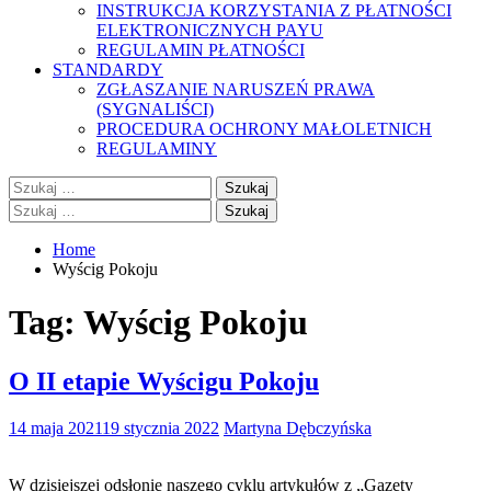
INSTRUKCJA KORZYSTANIA Z PŁATNOŚCI
ELEKTRONICZNYCH PAYU
REGULAMIN PŁATNOŚCI
STANDARDY
ZGŁASZANIE NARUSZEŃ PRAWA
(SYGNALIŚCI)
PROCEDURA OCHRONY MAŁOLETNICH
REGULAMINY
Szukaj:
Szukaj:
Home
Wyścig Pokoju
Tag:
Wyścig Pokoju
O II etapie Wyścigu Pokoju
14 maja 2021
19 stycznia 2022
Martyna Dębczyńska
W dzisiejszej odsłonie naszego cyklu artykułów z „Gazety