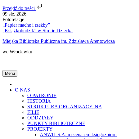
Przejdź do treści
Skip
09 sie, 2026
to
Fotorelacje
content
„Papier mache i rzeźby”
„Książkobudzik” w Strefie Dziecka
Miejska Biblioteka Publiczna im. Zdzisława Arentowicza
we Włocławku
Menu
Home
O NAS
O PATRONIE
HISTORIA
STRUKTURA ORGANIZACYJNA
FILIE
ODDZIAŁY
PUNKTY BIBLIOTECZNE
PROJEKTY
ANWIL S.A. mecenasem księgozbioru