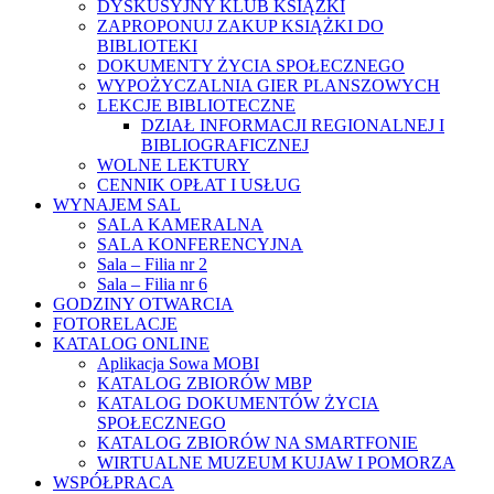
DYSKUSYJNY KLUB KSIĄŻKI
ZAPROPONUJ ZAKUP KSIĄŻKI DO
BIBLIOTEKI
DOKUMENTY ŻYCIA SPOŁECZNEGO
WYPOŻYCZALNIA GIER PLANSZOWYCH
LEKCJE BIBLIOTECZNE
DZIAŁ INFORMACJI REGIONALNEJ I
BIBLIOGRAFICZNEJ
WOLNE LEKTURY
CENNIK OPŁAT I USŁUG
WYNAJEM SAL
SALA KAMERALNA
SALA KONFERENCYJNA
Sala – Filia nr 2
Sala – Filia nr 6
GODZINY OTWARCIA
FOTORELACJE
KATALOG ONLINE
Aplikacja Sowa MOBI
KATALOG ZBIORÓW MBP
KATALOG DOKUMENTÓW ŻYCIA
SPOŁECZNEGO
KATALOG ZBIORÓW NA SMARTFONIE
WIRTUALNE MUZEUM KUJAW I POMORZA
WSPÓŁPRACA