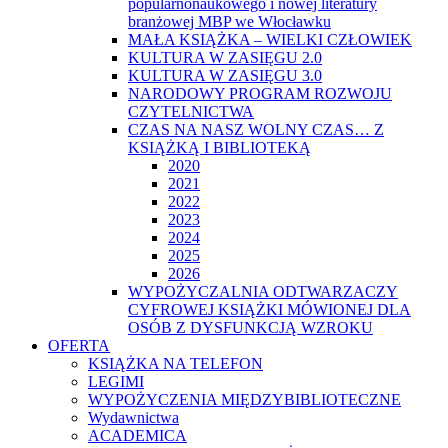
popularnonaukowego i nowej literatury
branżowej MBP we Włocławku
MAŁA KSIĄŻKA – WIELKI CZŁOWIEK
KULTURA W ZASIĘGU 2.0
KULTURA W ZASIĘGU 3.0
NARODOWY PROGRAM ROZWOJU
CZYTELNICTWA
CZAS NA NASZ WOLNY CZAS… Z
KSIĄŻKĄ I BIBLIOTEKĄ
2020
2021
2022
2023
2024
2025
2026
WYPOŻYCZALNIA ODTWARZACZY
CYFROWEJ KSIĄŻKI MÓWIONEJ DLA
OSÓB Z DYSFUNKCJĄ WZROKU
OFERTA
KSIĄŻKA NA TELEFON
LEGIMI
WYPOŻYCZENIA MIĘDZYBIBLIOTECZNE
Wydawnictwa
ACADEMICA