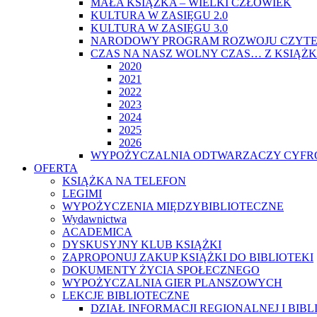
MAŁA KSIĄŻKA – WIELKI CZŁOWIEK
KULTURA W ZASIĘGU 2.0
KULTURA W ZASIĘGU 3.0
NARODOWY PROGRAM ROZWOJU CZYTE
CZAS NA NASZ WOLNY CZAS… Z KSIĄŻK
2020
2021
2022
2023
2024
2025
2026
WYPOŻYCZALNIA ODTWARZACZY CYFRO
OFERTA
KSIĄŻKA NA TELEFON
LEGIMI
WYPOŻYCZENIA MIĘDZYBIBLIOTECZNE
Wydawnictwa
ACADEMICA
DYSKUSYJNY KLUB KSIĄŻKI
ZAPROPONUJ ZAKUP KSIĄŻKI DO BIBLIOTEKI
DOKUMENTY ŻYCIA SPOŁECZNEGO
WYPOŻYCZALNIA GIER PLANSZOWYCH
LEKCJE BIBLIOTECZNE
DZIAŁ INFORMACJI REGIONALNEJ I BIB