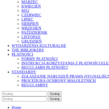
MARZEC
KWIECIEŃ
MAJ
CZERWIEC
LIPIEC
SIERPIEŃ
WRZESIEŃ
PAŹDZIERNIK
LISTOPAD
GRUDZIEŃ
WYDARZENIA KULTURALNE
THE BIBLIOKERS
PŁATNOŚCI
FORMY PŁATNOŚCI
INSTRUKCJA KORZYSTANIA Z PŁATNOŚCI EL
REGULAMIN PŁATNOŚCI
STANDARDY
ZGŁASZANIE NARUSZEŃ PRAWA (SYGNALIŚCI
PROCEDURA OCHRONY MAŁOLETNICH
REGULAMINY
Szukaj:
Szukaj:
Home