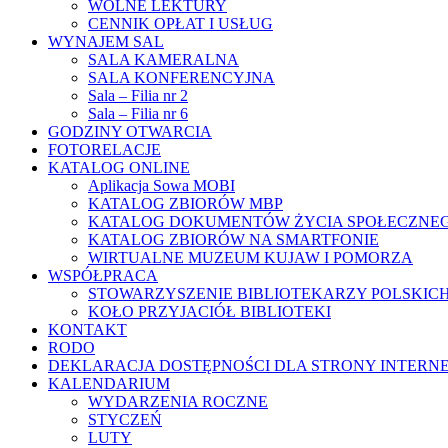
WOLNE LEKTURY
CENNIK OPŁAT I USŁUG
WYNAJEM SAL
SALA KAMERALNA
SALA KONFERENCYJNA
Sala – Filia nr 2
Sala – Filia nr 6
GODZINY OTWARCIA
FOTORELACJE
KATALOG ONLINE
Aplikacja Sowa MOBI
KATALOG ZBIORÓW MBP
KATALOG DOKUMENTÓW ŻYCIA SPOŁECZNE
KATALOG ZBIORÓW NA SMARTFONIE
WIRTUALNE MUZEUM KUJAW I POMORZA
WSPÓŁPRACA
STOWARZYSZENIE BIBLIOTEKARZY POLSKIC
KOŁO PRZYJACIÓŁ BIBLIOTEKI
KONTAKT
RODO
DEKLARACJA DOSTĘPNOŚCI DLA STRONY INTERN
KALENDARIUM
WYDARZENIA ROCZNE
STYCZEŃ
LUTY