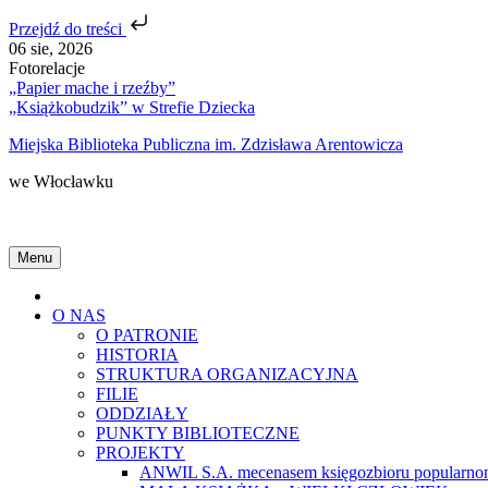
Przejdź do treści
Skip
06 sie, 2026
to
Fotorelacje
content
„Papier mache i rzeźby”
„Książkobudzik” w Strefie Dziecka
Miejska Biblioteka Publiczna im. Zdzisława Arentowicza
we Włocławku
Menu
Home
O NAS
O PATRONIE
HISTORIA
STRUKTURA ORGANIZACYJNA
FILIE
ODDZIAŁY
PUNKTY BIBLIOTECZNE
PROJEKTY
ANWIL S.A. mecenasem księgozbioru popularnon