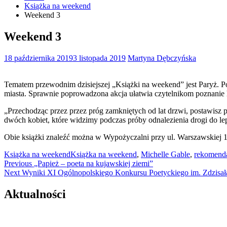
Książka na weekend
Weekend 3
Weekend 3
18 października 2019
3 listopada 2019
Martyna Dębczyńska
Tematem przewodnim dzisiejszej „Książki na weekend” jest Paryż. Pow
miasta. Sprawnie poprowadzona akcja ułatwia czytelnikom poznanie
„Przechodząc przez przez próg zamkniętych od lat drzwi, postawisz p
dwóch kobiet, które widzimy podczas próby odnalezienia drogi do lep
Obie książki znaleźć można w Wypożyczalni przy ul. Warszawskiej 
Książka na weekend
Książka na weekend
,
Michelle Gable
,
rekomenda
Nawigacja
Previous
Previous
„Papież – poeta na kujawskiej ziemi”
Next
post:
Next
Wyniki XI Ogólnopolskiego Konkursu Poetyckiego im. Zdzisa
wpisu
post:
Aktualności