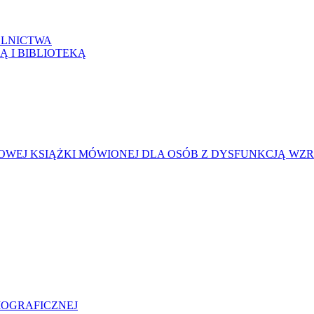
LNICTWA
Ą I BIBLIOTEKĄ
WEJ KSIĄŻKI MÓWIONEJ DLA OSÓB Z DYSFUNKCJĄ WZ
LIOGRAFICZNEJ