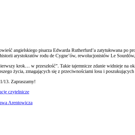
ieść angielskiego pisarza Edwarda Rutherfurd’a zatytułowana po prostu
 historii arystokratów rodu de Cygne’ów, rewolucjonistów Le Sourdó
ierwszy krok… w przeszłość”. Takie tajemnicze zdanie widnieje na okł
szego życia, zmagających się z przeciwnościami losu i poszukujących 
11/13. Zapraszamy!
cje czytelnicze
ława Arentowicza