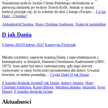
Narodzenia kończy święto Chrztu Pańskiego obchodzone w
pierwszą niedzielę po święcie Trzech Króli. Jednak w naszej
tradycji przyjęło się, że to właśnie do dziś 2 lutego (Święto…
Czytaj
Dalej
„Choinka”
Aktualności
Choinka
,
Hans Christian Andersen
,
Teatrzyk kamishibai
D jak Dania
9 lutego 2021
9 lutego 2021
Katarzyna Fronczak
Młodsi czytelnicy zapewne kojarzą Danię z najwybitniejszym z
baśniopisarzy w dziejach, Hansem Christianem Andersenem (1805-
1875). Sam autor był nieco zniesmaczony, gdy jego utwory
wpisywano w ramy twórczości prozatorskiej dla dzieci. Uważał
bowiem, że baśnie posiadają…
Czytaj Dalej
D jak Dania
Z książką dookoła świata
D jak Dania
,
duńscy pisarze
,
Hans
Christian Andersen
,
Karen Blixen
,
literatura duńska
,
muzeum
,
Sven
Hassel
,
Z książką dookoła świata
Aktualności