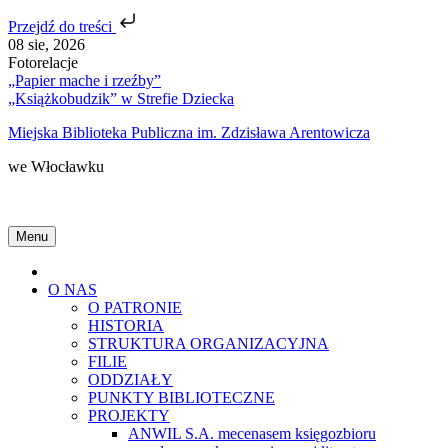
Przejdź do treści
Skip
08 sie, 2026
to
Fotorelacje
content
„Papier mache i rzeźby”
„Książkobudzik” w Strefie Dziecka
Miejska Biblioteka Publiczna im. Zdzisława Arentowicza
we Włocławku
Menu
Home
O NAS
O PATRONIE
HISTORIA
STRUKTURA ORGANIZACYJNA
FILIE
ODDZIAŁY
PUNKTY BIBLIOTECZNE
PROJEKTY
ANWIL S.A. mecenasem księgozbioru