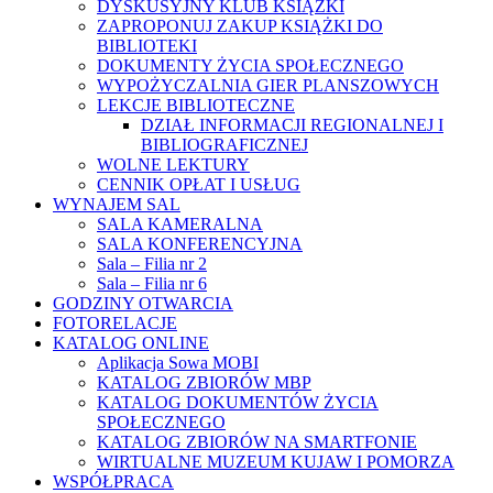
DYSKUSYJNY KLUB KSIĄŻKI
ZAPROPONUJ ZAKUP KSIĄŻKI DO
BIBLIOTEKI
DOKUMENTY ŻYCIA SPOŁECZNEGO
WYPOŻYCZALNIA GIER PLANSZOWYCH
LEKCJE BIBLIOTECZNE
DZIAŁ INFORMACJI REGIONALNEJ I
BIBLIOGRAFICZNEJ
WOLNE LEKTURY
CENNIK OPŁAT I USŁUG
WYNAJEM SAL
SALA KAMERALNA
SALA KONFERENCYJNA
Sala – Filia nr 2
Sala – Filia nr 6
GODZINY OTWARCIA
FOTORELACJE
KATALOG ONLINE
Aplikacja Sowa MOBI
KATALOG ZBIORÓW MBP
KATALOG DOKUMENTÓW ŻYCIA
SPOŁECZNEGO
KATALOG ZBIORÓW NA SMARTFONIE
WIRTUALNE MUZEUM KUJAW I POMORZA
WSPÓŁPRACA