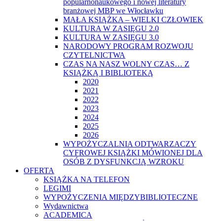
popularnonaukowego i nowej literatury
branżowej MBP we Włocławku
MAŁA KSIĄŻKA – WIELKI CZŁOWIEK
KULTURA W ZASIĘGU 2.0
KULTURA W ZASIĘGU 3.0
NARODOWY PROGRAM ROZWOJU
CZYTELNICTWA
CZAS NA NASZ WOLNY CZAS… Z
KSIĄŻKĄ I BIBLIOTEKĄ
2020
2021
2022
2023
2024
2025
2026
WYPOŻYCZALNIA ODTWARZACZY
CYFROWEJ KSIĄŻKI MÓWIONEJ DLA
OSÓB Z DYSFUNKCJĄ WZROKU
OFERTA
KSIĄŻKA NA TELEFON
LEGIMI
WYPOŻYCZENIA MIĘDZYBIBLIOTECZNE
Wydawnictwa
ACADEMICA