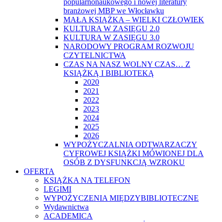
popularnonaukowego i nowej literatury
branżowej MBP we Włocławku
MAŁA KSIĄŻKA – WIELKI CZŁOWIEK
KULTURA W ZASIĘGU 2.0
KULTURA W ZASIĘGU 3.0
NARODOWY PROGRAM ROZWOJU
CZYTELNICTWA
CZAS NA NASZ WOLNY CZAS… Z
KSIĄŻKĄ I BIBLIOTEKĄ
2020
2021
2022
2023
2024
2025
2026
WYPOŻYCZALNIA ODTWARZACZY
CYFROWEJ KSIĄŻKI MÓWIONEJ DLA
OSÓB Z DYSFUNKCJĄ WZROKU
OFERTA
KSIĄŻKA NA TELEFON
LEGIMI
WYPOŻYCZENIA MIĘDZYBIBLIOTECZNE
Wydawnictwa
ACADEMICA