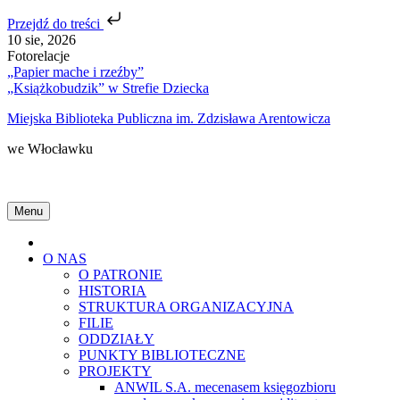
Przejdź do treści
Skip
10 sie, 2026
to
Fotorelacje
content
„Papier mache i rzeźby”
„Książkobudzik” w Strefie Dziecka
Miejska Biblioteka Publiczna im. Zdzisława Arentowicza
we Włocławku
Menu
Home
O NAS
O PATRONIE
HISTORIA
STRUKTURA ORGANIZACYJNA
FILIE
ODDZIAŁY
PUNKTY BIBLIOTECZNE
PROJEKTY
ANWIL S.A. mecenasem księgozbioru