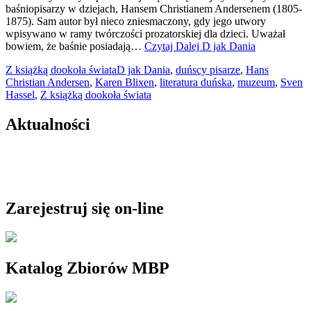
baśniopisarzy w dziejach, Hansem Christianem Andersenem (1805-
1875). Sam autor był nieco zniesmaczony, gdy jego utwory
wpisywano w ramy twórczości prozatorskiej dla dzieci. Uważał
bowiem, że baśnie posiadają…
Czytaj Dalej
D jak Dania
Z książką dookoła świata
D jak Dania
,
duńscy pisarze
,
Hans
Christian Andersen
,
Karen Blixen
,
literatura duńska
,
muzeum
,
Sven
Hassel
,
Z książką dookoła świata
Aktualności
Zarejestruj się on-line
Katalog Zbiorów MBP