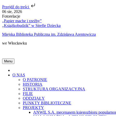
Przejdź do treści
Skip
06 sie, 2026
to
Fotorelacje
content
„Papier mache i rzeźby”
„Książkobudzik” w Strefie Dziecka
Miejska Biblioteka Publiczna im. Zdzisława Arentowicza
we Włocławku
Menu
Home
O NAS
O PATRONIE
HISTORIA
STRUKTURA ORGANIZACYJNA
FILIE
ODDZIAŁY
PUNKTY BIBLIOTECZNE
PROJEKTY
ANWIL S.A. mecenasem księgozbioru popularnon