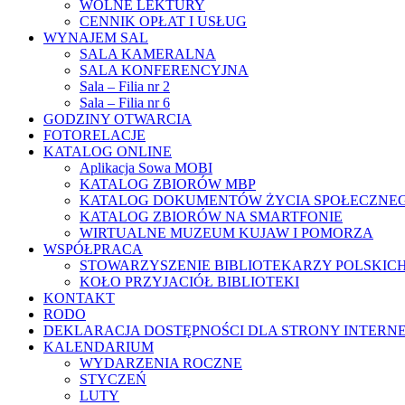
WOLNE LEKTURY
CENNIK OPŁAT I USŁUG
WYNAJEM SAL
SALA KAMERALNA
SALA KONFERENCYJNA
Sala – Filia nr 2
Sala – Filia nr 6
GODZINY OTWARCIA
FOTORELACJE
KATALOG ONLINE
Aplikacja Sowa MOBI
KATALOG ZBIORÓW MBP
KATALOG DOKUMENTÓW ŻYCIA SPOŁECZNE
KATALOG ZBIORÓW NA SMARTFONIE
WIRTUALNE MUZEUM KUJAW I POMORZA
WSPÓŁPRACA
STOWARZYSZENIE BIBLIOTEKARZY POLSKIC
KOŁO PRZYJACIÓŁ BIBLIOTEKI
KONTAKT
RODO
DEKLARACJA DOSTĘPNOŚCI DLA STRONY INTERN
KALENDARIUM
WYDARZENIA ROCZNE
STYCZEŃ
LUTY