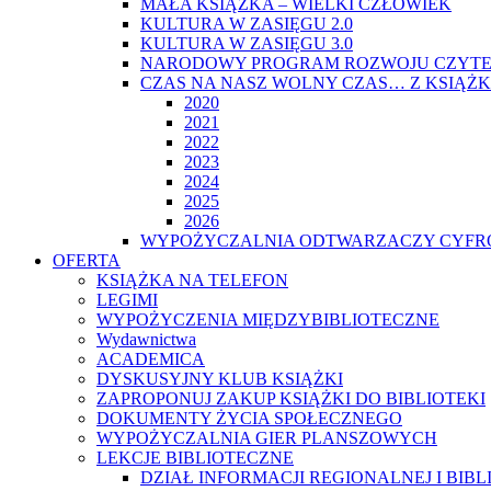
MAŁA KSIĄŻKA – WIELKI CZŁOWIEK
KULTURA W ZASIĘGU 2.0
KULTURA W ZASIĘGU 3.0
NARODOWY PROGRAM ROZWOJU CZYTE
CZAS NA NASZ WOLNY CZAS… Z KSIĄŻK
2020
2021
2022
2023
2024
2025
2026
WYPOŻYCZALNIA ODTWARZACZY CYFRO
OFERTA
KSIĄŻKA NA TELEFON
LEGIMI
WYPOŻYCZENIA MIĘDZYBIBLIOTECZNE
Wydawnictwa
ACADEMICA
DYSKUSYJNY KLUB KSIĄŻKI
ZAPROPONUJ ZAKUP KSIĄŻKI DO BIBLIOTEKI
DOKUMENTY ŻYCIA SPOŁECZNEGO
WYPOŻYCZALNIA GIER PLANSZOWYCH
LEKCJE BIBLIOTECZNE
DZIAŁ INFORMACJI REGIONALNEJ I BIB