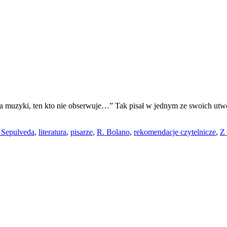
ucha muzyki, ten kto nie obserwuje…” Tak pisał w jednym ze swoich utw
 Sepulveda
,
literatura
,
pisarze
,
R. Bolano
,
rekomendacje czytelnicze
,
Z 