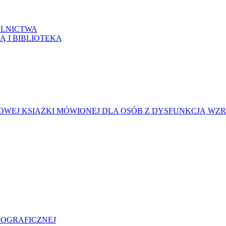
LNICTWA
Ą I BIBLIOTEKĄ
WEJ KSIĄŻKI MÓWIONEJ DLA OSÓB Z DYSFUNKCJĄ WZ
LIOGRAFICZNEJ