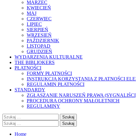
MARZEC
KWIECIEŃ
MAJ
CZERWIEC
LIPIEC
SIERPIEŃ
WRZESIEŃ
PAŹDZIERNIK
LISTOPAD
GRUDZIEŃ
WYDARZENIA KULTURALNE
THE BIBLIOKERS
PŁATNOŚCI
FORMY PŁATNOŚCI
INSTRUKCJA KORZYSTANIA Z PŁATNOŚCI EL
REGULAMIN PŁATNOŚCI
STANDARDY
ZGŁASZANIE NARUSZEŃ PRAWA (SYGNALIŚCI
PROCEDURA OCHRONY MAŁOLETNICH
REGULAMINY
Szukaj:
Szukaj:
Home