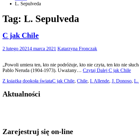
L. Sepulveda
Tag:
L. Sepulveda
C jak Chile
2 lutego 2021
4 marca 2021
Katarzyna Fronczak
„Powoli umiera ten, kto nie podróżuje, kto nie czyta, ten kto nie sł
Pablo Neruda (1904-1973). Uważany…
Czytaj Dalej
C jak Chile
Z książką dookoła świata
C jak Chile
,
Chile
,
I. Allende
,
J. Donoso
,
L.
Aktualności
Zarejestruj się on-line