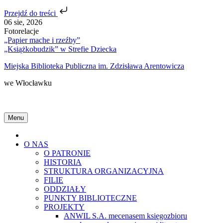
Przejdź do treści
Skip
06 sie, 2026
to
Fotorelacje
content
„Papier mache i rzeźby”
„Książkobudzik” w Strefie Dziecka
Miejska Biblioteka Publiczna im. Zdzisława Arentowicza
we Włocławku
Menu
Home
O NAS
O PATRONIE
HISTORIA
STRUKTURA ORGANIZACYJNA
FILIE
ODDZIAŁY
PUNKTY BIBLIOTECZNE
PROJEKTY
ANWIL S.A. mecenasem księgozbioru