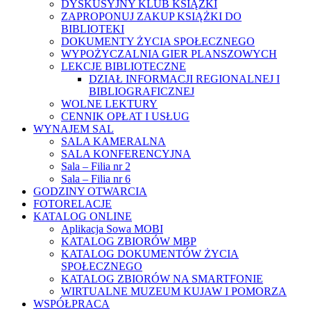
DYSKUSYJNY KLUB KSIĄŻKI
ZAPROPONUJ ZAKUP KSIĄŻKI DO
BIBLIOTEKI
DOKUMENTY ŻYCIA SPOŁECZNEGO
WYPOŻYCZALNIA GIER PLANSZOWYCH
LEKCJE BIBLIOTECZNE
DZIAŁ INFORMACJI REGIONALNEJ I
BIBLIOGRAFICZNEJ
WOLNE LEKTURY
CENNIK OPŁAT I USŁUG
WYNAJEM SAL
SALA KAMERALNA
SALA KONFERENCYJNA
Sala – Filia nr 2
Sala – Filia nr 6
GODZINY OTWARCIA
FOTORELACJE
KATALOG ONLINE
Aplikacja Sowa MOBI
KATALOG ZBIORÓW MBP
KATALOG DOKUMENTÓW ŻYCIA
SPOŁECZNEGO
KATALOG ZBIORÓW NA SMARTFONIE
WIRTUALNE MUZEUM KUJAW I POMORZA
WSPÓŁPRACA