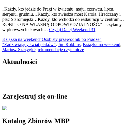
„Każdy, kto jedzie do Pragi w kwietniu, maju, czerwcu, lipcu,
sierpniu, grudniu…Każdy, kto zwiedza most Karola, Hradczany i
plac Staromiejski…Każdy, kto wchodzi do restauracji w centrum…
ROBI TO NA WŁASNĄ ODPOWIEDZIALNOŚĆ.” – czytamy
w pierwszych słowach…
Czytaj Dalej
Weekend 31
Książka na weekend
"Osobisty przewodnik po Pradze"
,
"Zadziwiający świat ptaków"
,
Jim Robbins
,
Książka na weekend
,
Mariusz Szczygieł
,
rekomendacje czytelnicze
Aktualności
Zarejestruj się on-line
Katalog Zbiorów MBP