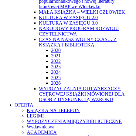
popularnonaukowego i nowej literatury
branżowej MBP we Włocławku
MAŁA KSIĄŻKA – WIELKI CZŁOWIEK
KULTURA W ZASIĘGU 2.0
KULTURA W ZASIĘGU 3.0
NARODOWY PROGRAM ROZWOJU
CZYTELNICTWA
CZAS NA NASZ WOLNY CZAS… Z
KSIĄŻKĄ I BIBLIOTEKĄ
2020
2021
2022
2023
2024
2025
2026
WYPOŻYCZALNIA ODTWARZACZY
CYFROWEJ KSIĄŻKI MÓWIONEJ DLA
OSÓB Z DYSFUNKCJĄ WZROKU
OFERTA
KSIĄŻKA NA TELEFON
LEGIMI
WYPOŻYCZENIA MIĘDZYBIBLIOTECZNE
Wydawnictwa
ACADEMICA