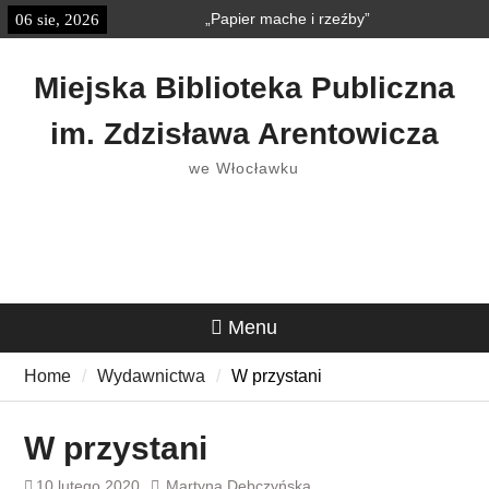
Skip
„Papier mache i rzeźby”
06 sie, 2026
treści
to
„Książkobudzik” w Strefie
content
Dziecka
Miejska Biblioteka Publiczna
im. Zdzisława Arentowicza
we Włocławku
Menu
Home
Wydawnictwa
W przystani
W przystani
10 lutego 2020
Martyna Dębczyńska