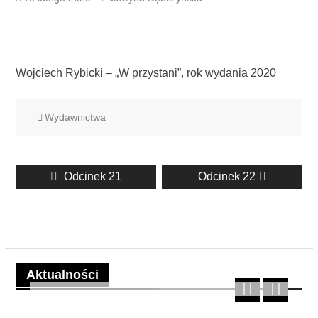
Wojciech Rybicki – „W przystani”, rok wydania 2020
Wydawnictwa
Nawigacja
Previous
Next
Odcinek 21
Odcinek 22
wpisu
post:
post:
Aktualności