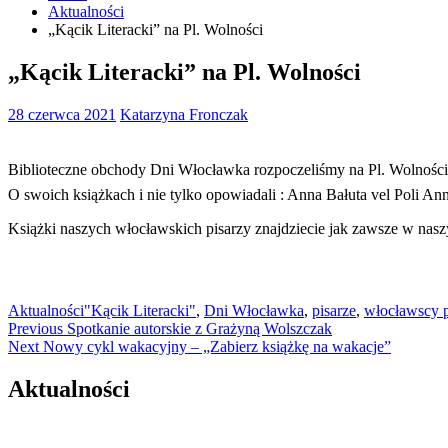
Aktualności
„Kącik Literacki” na Pl. Wolności
„Kącik Literacki” na Pl. Wolności
28 czerwca 2021
Katarzyna Fronczak
Biblioteczne obchody Dni Włocławka rozpoczeliśmy na Pl. Wolności
O swoich książkach i nie tylko opowiadali : Anna Bałuta vel Poli 
Książki naszych włocławskich pisarzy znajdziecie jak zawsze w na
Aktualności
"Kącik Literacki"
,
Dni Włocławka
,
pisarze
,
włocławscy p
Nawigacja
Previous
Previous
Spotkanie autorskie z Grażyną Wolszczak
Next
post:
Next
Nowy cykl wakacyjny – „Zabierz książkę na wakacje”
wpisu
post:
Aktualności