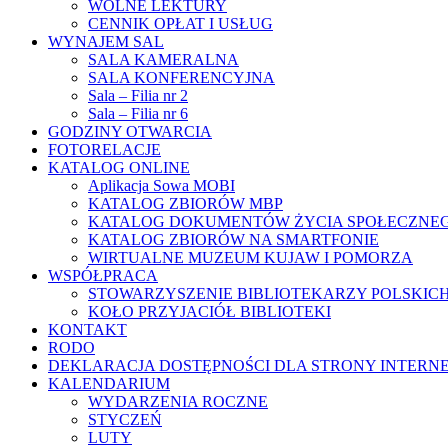
WOLNE LEKTURY
CENNIK OPŁAT I USŁUG
WYNAJEM SAL
SALA KAMERALNA
SALA KONFERENCYJNA
Sala – Filia nr 2
Sala – Filia nr 6
GODZINY OTWARCIA
FOTORELACJE
KATALOG ONLINE
Aplikacja Sowa MOBI
KATALOG ZBIORÓW MBP
KATALOG DOKUMENTÓW ŻYCIA SPOŁECZNE
KATALOG ZBIORÓW NA SMARTFONIE
WIRTUALNE MUZEUM KUJAW I POMORZA
WSPÓŁPRACA
STOWARZYSZENIE BIBLIOTEKARZY POLSKIC
KOŁO PRZYJACIÓŁ BIBLIOTEKI
KONTAKT
RODO
DEKLARACJA DOSTĘPNOŚCI DLA STRONY INTERN
KALENDARIUM
WYDARZENIA ROCZNE
STYCZEŃ
LUTY