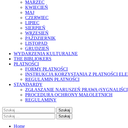
MARZEC
KWIECIEŃ
MAJ
CZERWIEC
LIPIEC
SIERPIEŃ
WRZESIEŃ
PAŹDZIERNIK
LISTOPAD
GRUDZIEŃ
WYDARZENIA KULTURALNE
THE BIBLIOKERS
PŁATNOŚCI
FORMY PŁATNOŚCI
INSTRUKCJA KORZYSTANIA Z PŁATNOŚCI EL
REGULAMIN PŁATNOŚCI
STANDARDY
ZGŁASZANIE NARUSZEŃ PRAWA (SYGNALIŚCI
PROCEDURA OCHRONY MAŁOLETNICH
REGULAMINY
Szukaj:
Szukaj:
Home