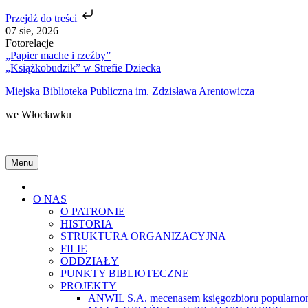
Przejdź do treści
Skip
07 sie, 2026
to
Fotorelacje
content
„Papier mache i rzeźby”
„Książkobudzik” w Strefie Dziecka
Miejska Biblioteka Publiczna im. Zdzisława Arentowicza
we Włocławku
Menu
Home
O NAS
O PATRONIE
HISTORIA
STRUKTURA ORGANIZACYJNA
FILIE
ODDZIAŁY
PUNKTY BIBLIOTECZNE
PROJEKTY
ANWIL S.A. mecenasem księgozbioru popularnon