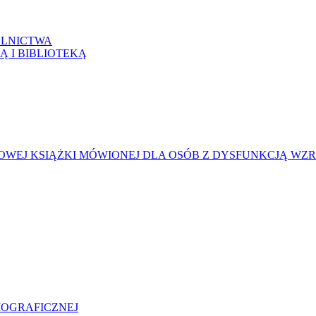
LNICTWA
Ą I BIBLIOTEKĄ
WEJ KSIĄŻKI MÓWIONEJ DLA OSÓB Z DYSFUNKCJĄ WZ
LIOGRAFICZNEJ