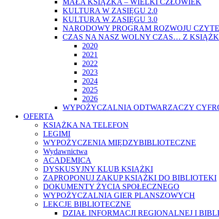
MAŁA KSIĄŻKA – WIELKI CZŁOWIEK
KULTURA W ZASIĘGU 2.0
KULTURA W ZASIĘGU 3.0
NARODOWY PROGRAM ROZWOJU CZYTE
CZAS NA NASZ WOLNY CZAS… Z KSIĄŻK
2020
2021
2022
2023
2024
2025
2026
WYPOŻYCZALNIA ODTWARZACZY CYFRO
OFERTA
KSIĄŻKA NA TELEFON
LEGIMI
WYPOŻYCZENIA MIĘDZYBIBLIOTECZNE
Wydawnictwa
ACADEMICA
DYSKUSYJNY KLUB KSIĄŻKI
ZAPROPONUJ ZAKUP KSIĄŻKI DO BIBLIOTEKI
DOKUMENTY ŻYCIA SPOŁECZNEGO
WYPOŻYCZALNIA GIER PLANSZOWYCH
LEKCJE BIBLIOTECZNE
DZIAŁ INFORMACJI REGIONALNEJ I BIB